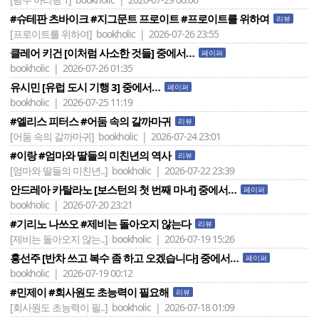
#슈테판 츠바이크 #지그문트 프로이트 #프로이트를 위하여
리뷰
[프로이트를 위하여]
bookholic | 2026-07-26 23:55
클레어 키건 [이처럼 사소한 것들] 중에서…
페이퍼
bookholic | 2026-07-26 01:35
유시민 [유럽 도시 기행 3] 중에서…
페이퍼
bookholic | 2026-07-25 11:19
#엘리스 피터스 #어둠 속의 갈까마귀
리뷰
[어둠 속의 갈까마귀]
bookholic | 2026-07-24 23:01
#이랑 #엄마와 딸들의 미친년의 역사
리뷰
[엄마와 딸들의 미친년..]
bookholic | 2026-07-22 23:39
안드레아 카탈라노 [보스턴의 첫 번째 마녀] 중에서…
페이퍼
bookholic | 2026-07-20 23:21
#기리노 나쓰오 #제비는 돌아오지 않는다
리뷰
[제비는 돌아오지 않는..]
bookholic | 2026-07-19 15:26
홍선주 [반차 쓰고 복수 좀 하고 오겠습니다] 중에서…
페이퍼
bookholic | 2026-07-19 00:12
#민제이 #회사원도 초능력이 필요해
리뷰
[회사원도 초능력이 필..]
bookholic | 2026-07-18 01:09