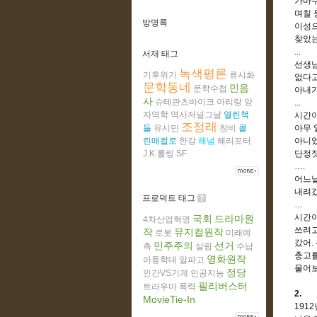
가마쿠
며칠 
방명록
이성
찾았
...
서재 태그
선생님
녹색평론
기후위기
류시화
없다고
문학동네
민음
문학수첩
아내가
사
슈테판츠바이크
아리랑
양
...
자역학
역사저널그날
열린책
시간이
조정래
들
유시민
창비
콜
아무 
린매컬로
한강
해냄
해리포터
아니
J.K.롤링
SF
단정짓
….
어느날
내려갔
프로덕트 태그
…
시간이
국회
드라마원
4차산업혁명
쓰려고
작
뮤지컬원작
로봇
미래예
갔어
.
민주주의
선거
측
살림
수납
충고를
영화원작
아동학대
알파고
물어
정당
인간VS기계
인공지능
필리버스터
트라우마
폭력
2.
MovieTie-In
1912