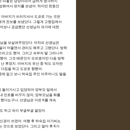
은 따놓은 당상이라서 급하게 생각하지
성화여서 편지를 보냈어
.
하지만 한동안
날 아버지가 쓰러지셔서 도쿄로 가는 것은
에게 전보를 보냈단다
.
그렇게 고향집에서
어보니 궁금했던 선생님의 과거에 대한
생님을 보살펴주었단다
.
어차피 선생님은
들이 머물면서 관리도 해주고 그랬단다
.
방학
으라고도 했어
.
그리고 숙부의 딸 그러니까
절했어
.
그것 때문인지 모르겠지만 다음 방학
 난 후였지
.
아버지의 유산 중 턱도 모자란
 다짐을 하고 도쿄로 향했어
.
중에 알고 보니 하숙집 주인 아주머니도 딸을
찍 돌아가시고 입양되어 양부모 밑에서
내 진로를 바꾸지 않자
,
양부모님을 화를
 했다는구나
.
선생님은 이런
K
를 계속
.
도 하고 속이 부글부글 끓었어
.
 신경이 쓰였어
.
여행 후 하숙집 아가씨는
는 것으로 보았단다
.
그리고 얼마 후
K
가