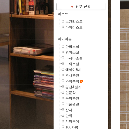
리스트
보관리스트
마이리스트
마이리뷰
한국소설
영미소설
아시아소설
그외소설
에세이&시
역사관련
과학수학
평전&전기
인문학
음악관련
미술관련
잡지
만화
기타분야
100자평