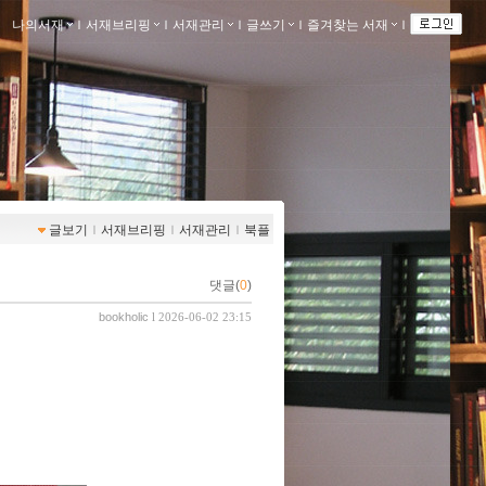
나의서재
ｌ
서재브리핑
ｌ
서재관리
ｌ
글쓰기
ｌ
즐겨찾는 서재
ｌ
글보기
ｌ
서재브리핑
ｌ
서재관리
ｌ
북플
댓글(
0
)
bookholic
l 2026-06-02 23:15