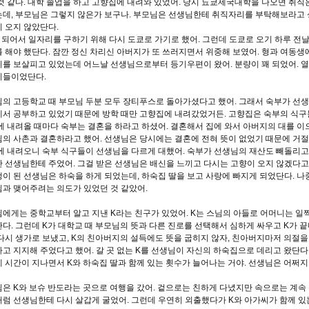
것 같다
.
대학 졸업을 하고 고향집에 내려와 있었어
.
당시 됴쿄제국대학을 나오면 취직
는데
,
부모님은 그렇지 않은가 보구나
.
부모님은 선생님한테 취직자리를 부탁해보라고 
 오지 않았단다
.
 되어서 일자리를 구하기 위해 다시 도쿄로 가기로 했어
.
그런데 도쿄로 오기 하루 전
 해야 했단다
.
잠깐 정신 차리신 아버지가 또 쓰러지면서 위중해 보였어
.
형과 여동생
를 보살피고 있었는데 어느날 선생님으로부터 등기우편이 왔어
.
분량이 꽤 되었어
.
열
기들이었단다
.
의 고등학교 때 부모님 두분 모두 장티푸스로 돌아가셨다고 했어
.
그래서 숙부가 선
서 공부하고 있었기 때문에 방학 때만 고향집에 내려갔었거든
.
고향집은 숙부의 식구
에 내려올 때마다 숙부는 결혼을 하라고 하셨어
.
결혼해서 집에 와서 아버지의 대를 이
의 사촌과 결혼하라고 했어
.
선생님은 당시에는 결혼에 전혀 뜻이 없었기 때문에 거
에 내려오니 숙부 식구들이 선생님을 다르게 대했어
.
숙부가 선생님의 재산도 빼돌리고
 선생님한테 주었어
.
그걸 받은 선생님은 배신을 느끼고 다시는 고향이 오지 않겠다고
이 된 선생님은 하숙을 하게 되었는데
,
하숙집 딸을 보고 사랑에 빠지게 되었단다
.
나
과 맺어주려는 의도가 있었던 것 같았어
.
에게는 중학교부터 알고 지낸
K
라는 친구가 있었어
. K
는 스님의 아들로 어머니는 일
단다
.
그런데
K
가 대학교 때 부모님의 뜻과 다른 진로를 선택해서 심하게 싸우고
K
가 끝
다시 생가로 보냈고
, K
의 친아버지의 설득에도 뜻을 굽히지 않자
,
친아버지마저 의절을
고 지지해 주었다고 했어
.
갈 곳 없는
K
를 선생님이 자신의 하숙집으로 데리고 왔단다
 시간이 지나면서
K
와 하숙집 딸과 함께 있는 횟수가 늘어나는 거야
.
선생님은 어쩌지
님은
K
와 보슈 반도라는 곳으로 여행을 갔어
.
겉으로는 친하게 다녔지만 속으로는 계속
럼 선생님한테 다시 살갑게 굴었어
.
그런데 우연히 외출했다가
K
와 아가씨가 함께 있