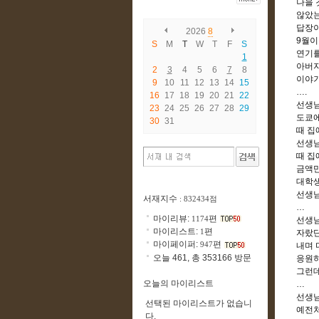
나을 
않았
답장이
2026
8
9
월이
S
M
T
W
T
F
S
연기를
1
아버지
2
3
4
5
6
7
8
이야
9
10
11
12
13
14
15
….
16
17
18
19
20
21
22
선생님
23
24
25
26
27
28
29
도쿄에
30
31
때 집
선생님
때 집
금액만
대학생
선생님
서재지수
: 832434점
…
마이리뷰:
편
1174
선생님
마이리스트:
편
1
자랐
마이페이퍼:
편
947
내며 
오늘 461, 총 353166 방문
응원하
그런데
오늘의 마이리스트
…
선생
선택된 마이리스트가 없습니
예전처
다.