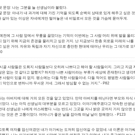
첫 문장
:
나는 그분을 늘 선생님이라 불렀다
.
끝 문장
:
아내가 내 과거에 대해 가진 기억을 되도록 순백의 상태로 있게 해주고 싶은 
 살아 있는 이상은 자네에게만 털어놓은 내 비밀로서 모든 것을 가슴에 묻어두게
.
"예전에 그 사람 앞에서 무릎을 끓었다는 기억이 이번에는 그 사람 머리 위에 발을 올리
지 않기 위해 지금의 존경을 물리치고 싶은 거지. 난 지금보다 한층 외로움 미래의 나를
고 싶은 거야. 자유와 독립과 자기 자신으로 충만한 현대에 태어난 우리는 그 대가로 모
50
"시골 사람들은 도회지 사람들보다 오히려 나쁘다고 해야 할 사람들이지. 그리고 지금 
람은 없는 것 같다고 말했지? 하지만 나쁜 사람이라는 부류가 세상에 존재한다고 생각하
쁜 사람이 있을 리 없지. 평소에는 다들 착한 사람들이네. 다들 적어도 평범한 사람들이
기 악인으로 변하니까 무서운 거네. 그래서 방심할 수 없는 거지."
- P82
나는 아버지에 대해 거의 모든 것을 알고 있었다. 만약 아버지를 떠난다면 부모와 자식
이었다. 나는 아직 선생님의 대부분을 모르고 있었다. 이야기해주겠다고 약속한 선생님의
컨대 선생님은 나에게 어스레했다. 나는 반드시 그곳을 지나 밝은 곳까지 가지 않으면 
기는 것은 큰 고통이었다. 어머니가 좋은 날을 잡아줘 떠날 날이 정해졌다.
- P123
그토록 여자를 업신여겼던 내가 아가씨는 도저히 업신여길 수 없었네. 내 이론은 아가