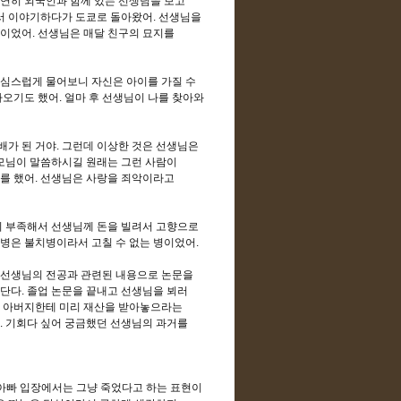
연히 외국인과 함께 있는 선생님을 보고
나서 이야기하다가 도쿄로 돌아왔어
.
선생님을
정이었어
.
선생님은 매달 친구의 묘지를
조심스럽게 물어보니 자신은 아이를 가질 수
아오기도 했어
.
얼마 후 선생님이 나를 찾아와
배가 된 거야
.
그런데 이상한 것은 선생님은
모님이 말씀하시길 원래는 그런 사람이
를 했어
.
선생님은 사랑을 죄악이라고
 부족해서 선생님께 돈을 빌려서 고향으로
병은 불치병이라서 고칠 수 없는 병이었어
.
 선생님의 전공과 관련된 내용으로 논문을
했단다
.
졸업 논문을 끝내고 선생님을 뵈러
 아버지한테 미리 재산을 받아놓으라는
.
기회다 싶어 궁금했던 선생님의 과거를
아빠 입장에서는 그냥 죽었다고 하는 표현이