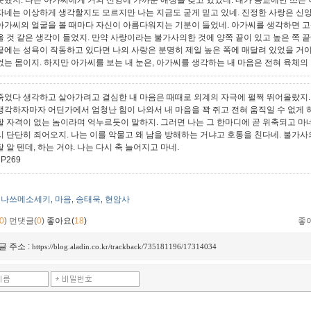
못했지. 나는 아가씨에게 거의 신앙에 가까운 애정을 갖고 있었네. 내가 종교에만 쓰는 
자네는 이상하게 생각할지도 모르지만 나는 지금도 굳게 믿고 있네. 진정한 사랑은 신앙
아가씨의 얼굴을 볼 때마다 자신이 아름다워지는 기분이 들었네. 아가씨를 생각하면 
올 것 같은 생각이 들었지. 만약 사랑이라는 불가사의한 것에 양쪽 끝이 있고 높은 쪽 
끝에는 성욕이 작동하고 있다면 나의 사랑은 분명히 제일 높은 쪽에 매달려 있었을 거야
없는 몸이지. 하지만 아가씨를 보는 내 눈은, 아가씨를 생각하는 내 마음은 전혀 육체의
죽었다 생각하고 살아가려고 결심한 내 마음은 때때로 외계의 자극에 펄쩍 뛰어올랐지.
생각하자마자 어딘가에서 엄청난 힘이 나와서 내 마음을 꽉 쥐고 전혀 움직일 수 없게 하
할 자격이 없는 놈이라며 억누르듯이 말하지. 그러면 나는 그 한마디에 곧 위축되고 마네
시 단단히 죄어오지. 나는 이를 악물고 왜 남을 방해하는 거냐고 호통을 친다네. 불가사
잘 알 텐데, 하는 거야. 나는 다시 축 늘어지고 마네.
 P269
나쓰메소세키
마음
송태욱
현암사
,
,
,
0
)
먼댓글(
0
)
좋아요(
18
)
좋
글 주소 :
https://blog.aladin.co.kr/trackback/735181196/17314034