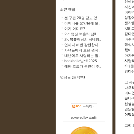
선생님
자신이
최근 댓글
이야기
상황이
전 구판 20권 같고 있..
생각을
어머니를 요양원에 모..
K
도 
여기 어디죠?
같다
와~ 멋진 북홀릭 님!! ..
아주머
와, 북홀릭님의 닉네임..
평상
언제나 매번 감탄합니..
했어
.
자녀들에게 보낸 편지..
아가씨
내년에도 사랑하는 딸..
시달
bookholic님~!! 2025 ..
K
때문
에단 호크가 본인이 주..
없다는
….
먼댓글 (트랙백)
그 사
나오려
아니
끝나버
선생님
만났
어땠을
powered by
aladin
….
그럼 