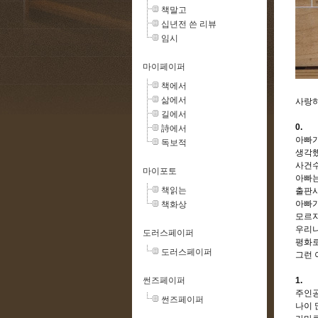
책말고
십년전 쓴 리뷰
임시
마이페이퍼
책에서
삶에서
사랑하
길에서
0.
詩에서
아빠가
독보적
생각
사건
마이포토
아빠는
책읽는
출판사
아빠가
책화상
모르
우리나
도러스페이퍼
평화로
도러스페이퍼
그런
썬즈페이퍼
1.
주인공
썬즈페이퍼
나이 