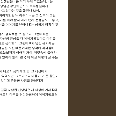
 선생님은
K
를 거리 두게 되었는데
, K
는
생님은 무난하면서도 두루뭉실하게
하고 있다는 것을 몰랐나 보네
.
 이야기했단다
.
아주머니는 그 전부터 그런
기를 해야 할지 애가 탔어
.
선생님도 그렇고
,
식을 이야기를 했더니
K
는 심하게 당황한 것
렇게 생각했을 것 같구나
.
그런데
K
는
 자신의 진심을 다 이야기하겠다고 다짐을
라고 생각했어
.
그런데
K
가 남긴 유서에는
생님은 자신 때문이라는 생각에 죄책감에
 오늘날까지 이어진 거야
.
머릿속에 들어찬
혀 있어야 했어
.
결국 더 이상 이렇게 살 수는
서 나오지 못하게 했고
,
그 세상에서
도 있었지만
,
그보다
K
의 마음이 더 큰 원인이
 잊기에 충분한 사랑을 만났다가
.
결국 자살한 선생님은 저 세상에 가서
K
와
 서로의 마음을 허심탄회하게 이야기했으면