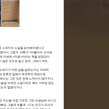
쓰메 소세키의 소설을 읽어봐야겠다고
 많아서 그랬어
.
아빠가
<
비블리아 고서당
중에 이번에
<
마음
>
이라는 책을 읽었단다
.
 많은 것으로 알고 있어
.
그래서 여러
소세키가 어떤 삶을 살았는지는 자세히
대 전후면 일본이 제국주의 욕망으로
에서는 그런 것은 전혀 느껴지지 않더구나
.
오늘날 쓰여진 소설이라도 해도 거부감 없는
 있는지 알겠더구나
.
 자신을 직접 가르친 그런 선생님은 아니고
아빠도 그렇게 부를게
. ‘
나
’
는 친구가 피서지