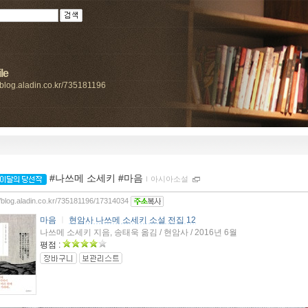
le
//blog.aladin.co.kr/735181196
#나쓰메 소세키 #마음
ｌ
아시아소설
//blog.aladin.co.kr/735181196/17314034
마음
ㅣ
현암사 나쓰메 소세키 소설 전집 12
나쓰메 소세키 지음, 송태욱 옮김 / 현암사 / 2016년 6월
평점 :