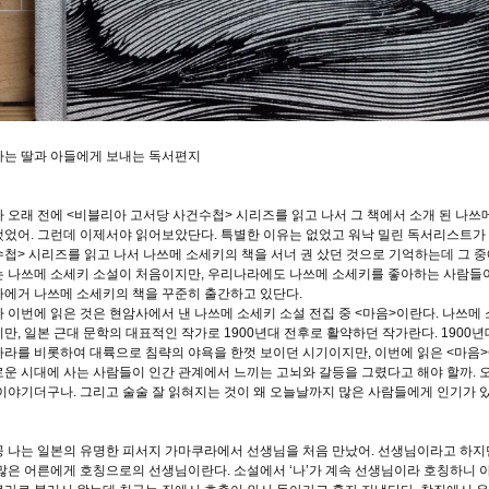
는 딸과 아들에게 보내는 독서편지
 오래 전에
<
비블리아 고서당 사건수첩
>
시리즈를 읽고 나서 그 책에서 소개 된 나
했었어
.
그런데 이제서야 읽어보았단다
.
특별한 이유는 없었고 워낙 밀린 독서리스트가
수첩
>
시리즈를 읽고 나서 나쓰메 소세키의 책을 서너 권 샀던 것으로 기억하는데 그 
 나쓰메 소세키 소설이 처음이지만
,
우리나라에도 나쓰메 소세키를 좋아하는 사람들이
에거 나쓰메 소세키의 책을 꾸준히 출간하고 있단다
.
 이번에 읽은 것은 현암사에서 낸 나쓰메 소세키 소설 전집 중
<
마음
>
이란다
.
나쓰메 
지만
,
일본 근대 문학의 대표적인 작가로
1900
년대 전후로 활약하던 작가란다
. 1900
년
라를 비롯하여 대륙으로 침략의 야욕을 한껏 보이던 시기이지만
,
이번에 읽은
<
마음
>
운 시대에 사는 사람들이 인간 관계에서 느끼는 고뇌와 갈등을 그렸다고 해야 할까
.
 이야기더구나
.
그리고 술술 잘 읽혀지는 것이 왜 오늘날까지 많은 사람들에게 인기가
 나는 일본의 유명한 피서지 가마쿠라에서 선생님을 처음 만났어
.
선생님이라고 하지만
많은 어른에게 호칭으로의 선생님이란다
.
소설에서
‘
나
’
가 계속 선생님이라 호칭하니 