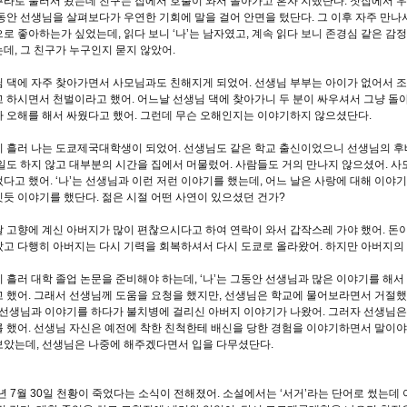
라로 불러서 왔는데 친구는 집에서 호출이 와서 돌아가고 혼자 지냈단다
.
찻집에서 우
동안 선생님을 살펴보다가 우연한 기회에 말을 걸어 안면을 텄단다
.
그 이후 자주 만
으로 좋아하는가 싶었는데
,
읽다 보니
‘
나
’
는 남자였고
,
계속 읽다 보니 존경심 같은 감
는데
,
그 친구가 누구인지 묻지 않았어
.
 댁에 자주 찾아가면서 사모님과도 친해지게 되었어
.
선생님 부부는 아이가 없어서 
 하시면서 천벌이라고 했어
.
어느날 선생님 댁에 찾아가니 두 분이 싸우셔서 그냥 돌
 오해를 해서 싸웠다고 했어
.
그런데 무슨 오해인지는 이야기하지 않으셨단다
.
 흘러 나는 도쿄제국대학생이 되었어
.
선생님도 같은 학교 출신이었으니 선생님의 후
일도 하지 않고 대부분의 시간을 집에서 머물렀어
.
사람들도 거의 만나지 않으셨어
.
사
었다고 했어
. ‘
나
’
는 선생님과 이런 저런 이야기를 했는데
,
어느 날은 사랑에 대해 이야기
듯 이야기를 했단다
.
젊은 시절 어떤 사연이 있으셨던 건가
?
 고향에 계신 아버지가 많이 편찮으시다고 하여 연락이 와서 갑작스레 가야 했어
.
돈이
고 다행히 아버지는 다시 기력을 회복하셔서 다시 도쿄로 올라왔어
.
하지만 아버지의 
 흘러 대학 졸업 논문을 준비해야 하는데
, ‘
나
’
는 그동안 선생님과 많은 이야기를 해서
 했어
.
그래서 선생님께 도움을 요청을 했지만
,
선생님은 학교에 물어보라면서 거절
선생님과 이야기를 하다가 불치병에 걸리신 아버지 이야기가 나왔어
.
그러자 선생님은
 했어
.
선생님 자신은 예전에 착한 친척한테 배신을 당한 경험을 이야기하면서 말이야
보았는데
,
선생님은 나중에 해주겠다면서 입을 다무셨단다
.
년
7
월
30
일 천황이 죽었다는 소식이 전해졌어
.
소설에서는
‘
서거
’
라는 단어로 썼는데 