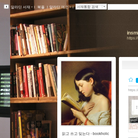
알라딘 서재
ｌ
북플
ｌ
알라딘 메인
ｌ
서재통합 검색
insmi
https:
https:
읽고 쓰고 잊는다 -
bookholic