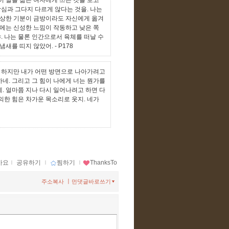
이 말을 젊은 여자에게 쓰는 것을 보고
심과 그다지 다르게 않다는 것을. 나는
고상한 기분이 금방이라도 자신에게 옮겨
끝에는 신성한 느낌이 작동하고 낮은 쪽
. 나는 물론 인간으로서 육체를 떠날 수
 냄새를 띠지 않았어.
- P178
 하지만 내가 어떤 방면으로 나아가려고
네. 그리고 그 힘이 나에게 너는 뭔가를
. 얼마쯤 지나 다시 일어나려고 하면 다
의한 힘은 차가운 목소리로 웃지. 네가
아요
ｌ
공유하기
ｌ
찜하기
ｌ
ThanksTo
ㅣ
주소복사
먼댓글바로쓰기