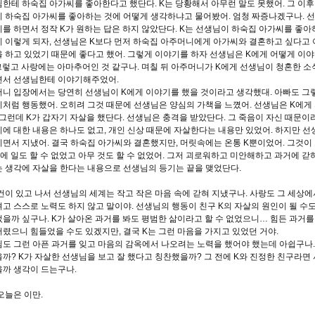
한테 하숙집 아가씨를 좋아한다고 했단다
. K
는 당황해서 아무런 말도 못했어
.
그 이후
 하숙집 아가씨를 좋아하는 것에 어떻게 생각하냐고 물어봤어
.
엄청 짜증나겠구나
.
선
를 하면서 정작
K
가 원하는 답은 하지 않았단다
. K
는 선생님이 하숙집 아가씨를 좋아
 이렇게 되자
,
선생님은
K
보다 먼저 하숙집 아주머니에게 아가씨와 결혼하고 싶다고
 하고 있었기 때문에 좋다고 했어
.
그렇게 이야기를 하자 선생님은
K
에게 어떻게 이야
그렇고 사랑에는 아마추어인 것 같구나
.
며칠 뒤 아주머니가
K
에게 선생님이 청혼한 소
면서 선생님한테 이야기해주었어
.
니 입장에서는 당연히 선생님이
K
에게 이야기를 했을 것이라고 생각했대
.
아빠도 그
시처럼 행동했어
.
오히려 그것 때문에 선생님은 양심의 가책을 느꼈어
.
선생님은
K
에게
그런데
K
가 갑자기 자살을 했단다
.
선생님은 충격을 받았단다
.
그 죽음이 자신 때문이
에 대한 내용은 하나도 없고
,
개인 신상 때문에 자살한다는 내용만 있었어
.
하지만 선
리면서 지냈어
.
결국 하숙집 아가씨와 결혼했지만
,
머릿속에는 온통
K
뿐이었어
.
그것이
에 일도 할 수 없었고 아무 것도 할 수 없었어
.
그저 괴로워하고 미안해하고 과거에 갇
 생각에 자살을 한다는 내용으로 선생님의 등기는 끝을 맺었단다
.
건이 있고 나서 선생님의 세계는 작고 작은 마음 속에 갇혀 지냈구나
.
사랑도 그 세상에
고 스스로 노력도 하지 않고 말이야
.
선생님의 행동이 친구
K
의 자살의 원인이 될 수
었을까 싶구나
. K
가 살아온 과거를 봐도 평범한 삶이라고 할 수 없었으니
…
힘든 과거를
렸으니 힘들었을 수도 있겠지만
,
결국
K
는 그런 마음을 가지고 있었던 거야
.
도 그런 아픈 과거를 잊고 마음의 감옥에서 나오려는 노력을 했어야 했는데 아쉽구나
을까
? K
가 자살한 선생님을 보고 잘 했다고 칭찬했을까
?
그 전에
K
와 진정한 친구라면
까 생각이 드는구나
.
오늘은 이만
.