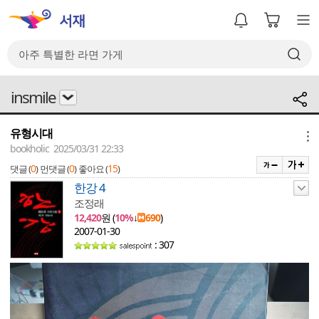
insmile
유형시대
메뉴
bookholic 2025/03/31 22:33
0
0
15
댓글 (
)
먼댓글 (
)
좋아요 (
)
한강 4
조정래
12,420
원 (
10%
↓
690
)
2007-01-30
: 307