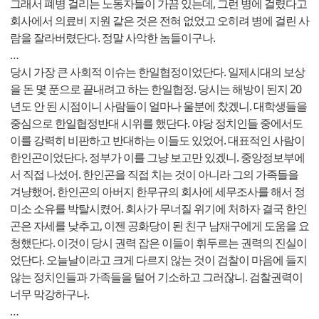
그래서 폐병 걸리는 노동자들이 가끔 있는데, 그런 병에 걸렸다고
회사에서 의료비 지원 같은 것은 전혀 없었고 오히려 병에 걸린 사
람을 잘라버렸단다. 정말 사악한 놈들이구나.
…
당시 가장 큰 사회적 이슈는 한일협정이었단다. 일제시대의 보상
을 돈 몇 푼으로 끝내려고 하는 한일협정. 당시는 해방이 된지 20
년도 안 된 시점이니 사람들이 얼마나 울분에 찼겠니. 대학생들을
중심으로 한일협정반대 시위를 했단다. 야당 정치인들 중에서도
이를 강력히 비판하고 반대하는 이들도 있었어. 대표적인 사람이
한인곤이었단다. 정부가 이를 그냥 보고만 있겠니. 중앙정보부에
서 직접 나섰어. 한인곤을 직접 치는 것이 아니라 그의 가족들을
겨냥했어. 한인곤의 아버지 한무규의 회사에 세무조사를 해서 정
미소 소유를 박탈시켰어. 회사가 무너질 위기에 처하자 결국 한인
곤은 자세를 낮추고, 이젠 공화당이 된 친구 남재구에게 도움을 요
청했단다. 이것이 당시 권력 잡은 이들이 휘두르는 권력의 진실이
었단다. 오늘날이라고 크게 다르지 않는 것이 검찰이 마음에 들지
않는 정치인들과 가족들을 털어 기소하고 그러잖니. 검찰권력이
너무 막강하구나.
…