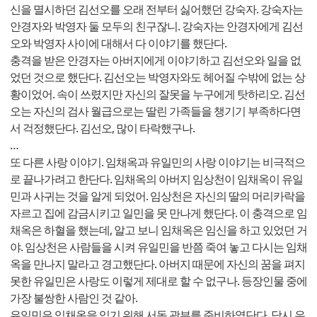
신을 멸시하던 김선오를 오래 전부터 싫어했던 강숙자. 강숙자는
안경자와 박영자 둘 모두의 친구잖니. 강숙자는 안경자에게 김선
오와 박영자 사이에 대해서 다 이야기를 했단다.
충격을 받은 안경자는 아버지에게 이야기하고 김선오와 일을 없
었던 것으로 했단다. 김선오는 박영자와도 헤어질 수밖에 없는 상
황이었어. 속이 쓰렸지만 자신의 잘못을 누구에게 탓하리오. 김선
오는 자신의 검사 월급으로는 딸린 가족들을 챙기기 부족하다면
서 걱정했단다. 김선오, 많이 타락했구나.
…
또 다른 사랑 이야기. 임채옥과 유일민의 사랑 이야기는 비극적으
로 끝나가려고 한단다. 임채옥의 아버지 임상천이 임채옥이 유일
민과 사귀는 것을 알게 되었어. 임상천은 자신의 딸의 머리카락을
자르고 집에 감금시키고 일민을 못 만나게 했단다. 이 충격으로 임
채옥은 하혈을 했는데, 알고 보니 임채옥은 임신을 하고 있었던 거
야. 임상천은 사람들을 시켜 유일민을 반쯤 죽여 놓고 다시는 임채
옥을 만나지 말라고 경고했단다. 아버지 때문에 자신의 꿈을 펴지
못한 유일민은 사랑도 이렇게 제대로 할 수 없구나. 등장인물 중에
가장 불쌍한 사람인 것 같아.
유일민은 임채옥을 잊기 위해 서독 광부를 준비하였단다. 당시 우