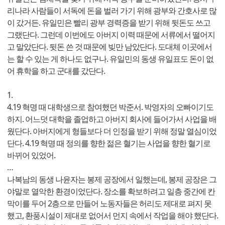
리나라 사람들이 서독에 돈을 벌러 가기 위해 광부와 간호사로 많
이 갔거든. 유일민은 빨리 광부 경력증을 받기 위해 뒷돈도 쓰고
그랬단다. 그런데 이번에도 아버지 이력 때문에 서류에서 떨어지
고 말았단다. 뒷돈 쓴 것 때문에 빚만 남았단다. 도대체 이곳에서
는 할 수 있는 게 하나도 없구나. 유일민의 동생 유일표도 돈이 없
어 휴학을 하고 군대를 갔단다.
1.
4.19 혁명 때 대학생으로 참여했던 박준서. 박영자의 오빠이기도
하지. 어느덧 대학을 졸업하고 아버지 회사에 들어가서 사업을 배
웠단다. 아버지에게 형들보다 더 인정을 받기 위해 정말 열심이었
단다. 4.19 혁명 때 정의를 향한 젊은 혈기는 사업을 향한 혈기로
바뀌어 있었어.
…
나복남의 동생 나윤자는 봉제 공장에서 일했는데, 봉제 공장은 그
야말로 열악한 환경이었단다. 장소를 확보하려고 일층 중간에 칸
막이를 두어 2층으로 만들어 노동자들은 허리도 제대로 펴지 못
했고, 환풍시설이 제대로 없어서 먼지 속에서 작업을 해야 했단다.