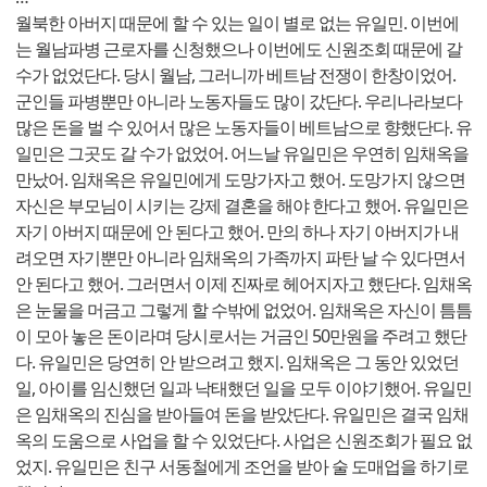
월북한 아버지 때문에 할 수 있는 일이 별로 없는 유일민. 이번에
는 월남파병 근로자를 신청했으나 이번에도 신원조회 때문에 갈
수가 없었단다. 당시 월남, 그러니까 베트남 전쟁이 한창이었어.
군인들 파병뿐만 아니라 노동자들도 많이 갔단다. 우리나라보다
많은 돈을 벌 수 있어서 많은 노동자들이 베트남으로 향했단다. 유
일민은 그곳도 갈 수가 없었어. 어느날 유일민은 우연히 임채옥을
만났어. 임채옥은 유일민에게 도망가자고 했어. 도망가지 않으면
자신은 부모님이 시키는 강제 결혼을 해야 한다고 했어. 유일민은
자기 아버지 때문에 안 된다고 했어. 만의 하나 자기 아버지가 내
려오면 자기뿐만 아니라 임채옥의 가족까지 파탄 날 수 있다면서
안 된다고 했어. 그러면서 이제 진짜로 헤어지자고 했단다. 임채옥
은 눈물을 머금고 그렇게 할 수밖에 없었어. 임채옥은 자신이 틈틈
이 모아 놓은 돈이라며 당시로서는 거금인 50만원을 주려고 했단
다. 유일민은 당연히 안 받으려고 했지. 임채옥은 그 동안 있었던
일, 아이를 임신했던 일과 낙태했던 일을 모두 이야기했어. 유일민
은 임채옥의 진심을 받아들여 돈을 받았단다. 유일민은 결국 임채
옥의 도움으로 사업을 할 수 있었단다. 사업은 신원조회가 필요 없
었지. 유일민은 친구 서동철에게 조언을 받아 술 도매업을 하기로