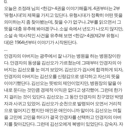
0.
오늘은 조정래 님의 <한강> 4권을 이야기해줄게. 4권부터는 2부
‘유형시대’의 제목을 가지고 있단다. 유형시대가 정확히 어떤 뜻을
의미하는지 좀 찾아봤는데, 찾을 수가 없구나. 2부를 읽으면서 그
뜻을 대충 유추해 봐야겠구나. 소설 속에서 년도가 나오지 않지만,
소설 속 역사적인 사건을 유추해 보면 <한강> 4권(제2부 유형시
대)은 1964년부터 이야기가 시작된단다.
…
안경자의 아버지는 광주에서 잘 나가는 병원을 하는 병원장이란
다. 안경자의 동생을 김선오가 가르쳤는데 그때부터 안경자의 아
버지는 김선오를 눈 여겨 보았어. 김선오가 검사에 합격하게 되자,
안경자의 아버지는 김선오를 신랑감으로 생각하고 자신의 뜻을
이야기했단다. 김선오는 뜻밖의 제안이었지만, 병원장의 딸을 아
내로 둔다는 것만큼 경제적 이익은 없다고 생각했어. 그런데 한가
지 걸리는 것이 있단다. 김선오는 그 동안 안경자의 친구였던 박영
자과 사귀고 있었어. 김선오가 순천으로 발령되어 오면서 거리적
으로 멀어지긴 했지만 애인은 애인이니까 말이야. 김선오는 며칠
을 고민에 고민을 하다가 결국 안경자를 선택하고 안경자의 아버
지를 찾아갔단다. 그런데 김선오에게 복병이 있었단다. 강숙자. 자