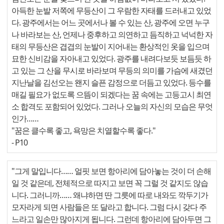
아득한 눈발 저쪽에 무등산이 그 우람한 자태를 드러내고 있었
다. 광주에서는 어느 곳에서나 볼 수 있는 산, 광주에 오면 누구
나 바라보는 산, 언제나 중후하고 의연하고 듬직하고 넉넉한 자
태의 무등산은 겹겹의 눈발이 지어내는 환상적인 옷을 입으며
묘한 신비감을 자아내고 있었다. 광주를 내려다보듯 보듬듯 하
고 있는 그 산을 무시로 바라보며 무등의 의미를 가슴에 새겼던
지난날을 김선오는 왠지 슬픈 감정으로 더듬고 있었다. 등수를
매길 필요가 없도록 으뜸이 되겠다는 꿈 속에는 고등고시 최연
소 합격도 포함되어 있었다. 그러나 오늘의 자신의 모습은 무엇
인가……
"꿈은 클수록 좋고, 욕망은 치열할수록 좋다."
- P10
"그게 말입니다…… 얼핏 보면 항아리에 담아놓는 것이 더 손해
일 것 같은데, 전체적으로 따지고 보면 꼭 그럴 것 같지도 않습
니다. 그러니까…… 왜냐하면 딴 그릇에 따로 내와도 깍두기가
모자라게 되면 사람들은 또 달라고 합니다. 그럼 다시 갖다 주
느라고 일손만 많아지게 됩니다. 그런데 항아리에 담아두면 그