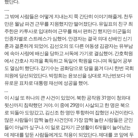
했단다.
….
그 밖에 사람들은 어떻게 지내는지 쭉 간단히 이야기해줄게. 천두
만은 월남 파견 근무를 지원했지만 떨어졌단다. 유일표의 친구 최
주한은 카투사로 입대하여 근무를 해서 편하긴 했지만 미군들의
인종차별로 스트레스가 심했어. 안경자는 결국 의대 선배인 신기
훈과 결혼하게 되었어. 김선오의 또 다른 여동생 김광자는 유부남
에 속아 사랑에 배신을 당하고 서독에 가기로 결심했어. 간호학원
에서 간호사 자격을 획득하고 독일어 학원을 다니며 독일어 공부
도 열심히 했단다. 강기수는 공화당으로 당을 옮겨 다시 한번 국회
의원에 당선되었단다. 박정희는 윤보선을 상대로 지난번보다 여
유로운 표차로 대통령 재선에 성공을 했어.
…
이 시설 또 하나의 큰 사건이 있었어. 북한 공작원 31명이 청와대
뒷산까지 침략했던 거야. 이 중에 29명이 사살되고 한 명은 북으
로 되돌아 도망갔고, 김신조 한 명만 투항하여 잡혔던 사건이란다.
많은 사람들이 깜짝 놀란 사건인데 가장 깜짝 놀란 사람들은 군인
들이 아닐까 싶구나. 이 일로 갑자기 군생활이 6개월이 늘어났는
데 제대를 앞둔 사람들에게도 적용이 되었단다. 제대를 코 앞에 두