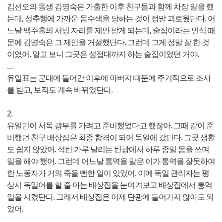
김선오의 동생 김명숙은 가출한 이후 친구들과 함께 차장 일을 했
는데, 성추행에 가까운 몸수색을 당하는 것이 정말 괴로웠단다. 어
느날 맥주홀의 서빙 자리를 제안 받게 되는데, 술집이라는 인식 때
문에 김명숙은 그 제안을 거절했단다. 그런데 그게 정말 잘 한 것
이었어. 알고 보니 그곳은 성접대까지 하는 술집이었던 거야.
…
유일표는 군대에 들어간 이후에 아버지 때문에 주기적으로 조사
를 받고, 보직도 계속 바뀌었단다.
2.
유일민이 서독 광부를 가려고 준비했었다고 했잖아. 그때 같이 준
비했던 친구 배상집은 최종 합격이 되어 독일에 갔단다. 그곳 생활
도 쉽지 않았어. 석탄 가루 날리는 탄광에서 하루 종일 몸을 쓰며
일을 해야 했어. 그런데 어느날 통역을 맡은 이가 통역을 잘못하여
한 노동자가 거의 죽을 뻔한 일이 있었어. 이에 독일 관리자는 평
상시 독일어를 할 줄 아는 배상집을 눈여겨보고 배상집에서 통역
일을 시켰단다. 그래서 배상집은 이제 탄광에 들어가지 않아도 되
었어.
…