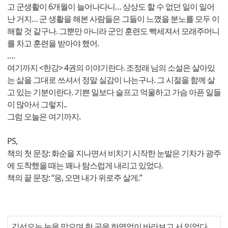
고 군생활이 6개월이 늘어나다니… 상상도 할 수 없던 일이 일어
난 거지… 군 생활을 해본 사람들은 그들이 느꼈을 분노를 모두 이
해할 것 같구나. 그뿐만 아니라 군인 훈련도 빡세져서 모래주머니
를 차고 훈련을 받아야 했어.
….
여기까지 <한강> 4권의 이야기란다. 조정래 님의 소설은 살아있
는 삶을 그대로 쓰셔서 정말 실감이 나는구나. 그 시절을 함께 살
고 있는 기분이란다. 기쁜 일보다 슬프고 억울하고 가슴 아픈 일들
이 많아서 그렇지..
그럼 오늘은 여기까지.
PS,
책의 첫 문장: 화순을 지나면서 비치기 시작한 눈발은 기차가 광주
에 도착했을 때는 꽤나 탐스럽게 내리고 있었다.
책의 끝 문장: “응, 오면 내가 위로주 살게.”
김선오는 눈을 맞으며 한 곳을 하염없이 바라보고 서 있었다.