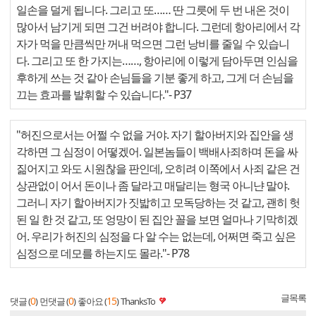
일손을 덜게 됩니다. 그리고 또…… 딴 그릇에 두 번 내온 것이
많아서 남기게 되면 그건 버려야 합니다. 그런데 항아리에서 각
자가 먹을 만큼씩만 꺼내 먹으면 그런 낭비를 줄일 수 있습니
다. 그리고 또 한 가지는……, 항아리에 이렇게 담아두면 인심을
후하게 쓰는 것 같아 손님들을 기분 좋게 하고, 그게 더 손님을
끄는 효과를 발휘할 수 있습니다."
- P37
"허진으로서는 어쩔 수 없을 거야. 자기 할아버지와 집안을 생
각하면 그 심정이 어떻겠어. 일본놈들이 백배사죄하며 돈을 싸
짊어지고 와도 시원찮을 판인데, 오히려 이쪽에서 사죄 같은 건
상관없이 어서 돈이나 좀 달라고 매달리는 형국 아니냔 말야.
그러니 자기 할아버지가 짓밟히고 모독당하는 것 같고, 괜히 헛
된 일 한 것 같고, 또 엉망이 된 집안 꼴을 보면 얼마나 기막히겠
어. 우리가 허진의 심정을 다 알 수는 없는데, 어쩌면 죽고 싶은
심정으로 데모를 하는지도 몰라."
- P78
글목록
0
0
15
댓글 (
)
먼댓글 (
)
좋아요 (
)
ThanksTo