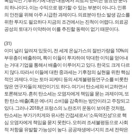
복합적인 기후위기에 대한 대응에서 의료의 준비는 중요한 분야
의 하나이다. 이는 수익으로 평가할 수 있는 부분이 아니다. 인류
의 안전을 위해 아주 시급한 과제이다. 의료분야 탄소 발생 감소를
위한 투자도 필요하다 지금의 조건에서는 진척이 어렵다. 의료공
공성의 토대가 미약하여 이를 추진할 동력이 없기 때문이다.
(31)
이미 널리 알려져 있듯이, 전 세계 온실가스의 절반가량을 10%의
부유층이 배출하며, 특이 이들이 투자하여 막대한 이익을 얻어내
는 거대 기업을 통해서 배출이 이루어지고 있다. 한국도 크게 다르
지 않다. 따라서 이들에 대한 중과세는 기후정의 실현을 위한 핵심
적인 과제다. 이는 토마 피케티 등의 세계불평등연구소를 비롯한
많은 연구자들의 제안이기도 하다. 여기서 탄소세와 비교하면서
토론해보자. 흔히 탄소세는 오염자에게 책임을 묻는 과제이며, 또
한 탄소 배출(혹은 에너지 소비)을 감축하는 방안이라고 주장되고
있다. 그러나 2018년 프랑스의 노란조끼 운동이 보여준 것처럼,
탄소세는 부가가치게와 유사한 간접세로서 ‘소득역진성’으로 핵
심 오염자에게 책임을 묻지 못한다. 오히려 조세불평등으로 사회
적 저항을 유발할 가능성이 높다. 공공재생에너지의 조세 전략은