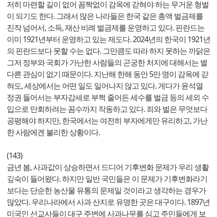
저히 마련할 길이 없어 꼼짝없이 감옥에 갇혀야 하는 무거운 형벌
이 되기도 한다. 그래서 많은 나라들은 한국 같은 총액 벌금제를
진작 넘어서, 소득, 재산 비례 벌금제를 운영하고 있다. 핀란드는
이미 1921년부터 운영하고 있는 제도다. 2024년의 한국이 1921년
의 핀란드보다 못할 수는 없다. 그만큼도 따라 하지 못하는 까닭은
그저 정부와 국회가 가난한 사람들의 곤궁한 처지에 대해서는 별
다른 관심이 없기 때문이다. 지난해 한해 동안 5만 명이 감옥에 갇
혀도, 세상에서는 어떤 일도 일어나지 않고 있다. 게다가 윤석열
정권 들어서는 부자감세로 부쩍 줄어든 세수를 벌금 등의 세외 수
입으로 만회하려는 꼼수까지 작동하고 있다. 죄와 벌은 무엇보다
공평해야 하지만, 한국에서는 여전히 부자에게만 유리하고, 가난
한 사람에겐 불리한 상황이다.
(143)
금년 봄, 사과값이 상승하면서 드디어 기후변화 문제가 우리 생활
깊숙이 들어왔다. 하지만 일반 국민들은 이 문제가 기후변화라기
보다는 단순한 농산물 유통의 문제일 것이라고 생각하는 경우가
많았다. 우리나라에서 사과 산지로 유명한 곳은 대구이다. 1897년
미국인 선교사들이 대구 주변에 사과나무를 심고 주민들에게 보