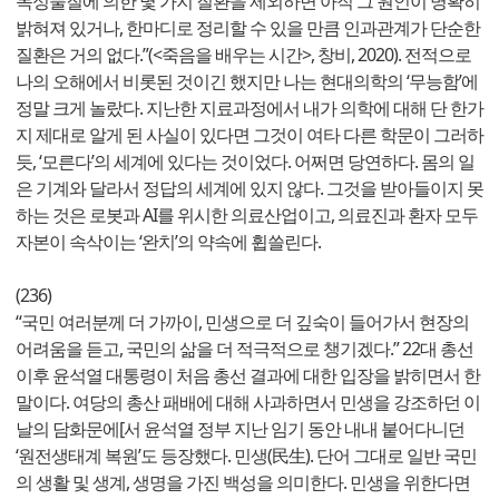
독성물질에 의한 몇 가지 질환을 제외하면 아직 그 원인이 명확히
밝혀져 있거나, 한마디로 정리할 수 있을 만큼 인과관계가 단순한
질환은 거의 없다.”(<죽음을 배우는 시간>, 창비, 2020). 전적으로
나의 오해에서 비롯된 것이긴 했지만 나는 현대의학의 ‘무능함’에
정말 크게 놀랐다. 지난한 지료과정에서 내가 의학에 대해 단 한가
지 제대로 알게 된 사실이 있다면 그것이 여타 다른 학문이 그러하
듯, ‘모른다’의 세계에 있다는 것이었다. 어쩌면 당연하다. 몸의 일
은 기계와 달라서 정답의 세계에 있지 않다. 그것을 받아들이지 못
하는 것은 로봇과 AI를 위시한 의료산업이고, 의료진과 환자 모두
자본이 속삭이는 ‘완치’의 약속에 휩쓸린다.
(236)
“국민 여러분께 더 가까이, 민생으로 더 깊숙이 들어가서 현장의
어려움을 듣고, 국민의 삶을 더 적극적으로 챙기겠다.” 22대 총선
이후 윤석열 대통령이 처음 총선 결과에 대한 입장을 밝히면서 한
말이다. 여당의 총산 패배에 대해 사과하면서 민생을 강조하던 이
날의 담화문에[서 윤석열 정부 지난 임기 동안 내내 붙어다니던
‘원전생태계 복원’도 등장했다. 민생(民生). 단어 그대로 일반 국민
의 생활 및 생계, 생명을 가진 백성을 의미한다. 민생을 위한다면