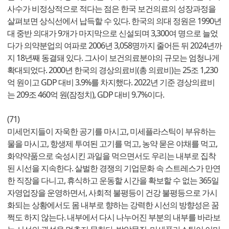
사수가 비정상적으로 적다는 점은 한국 보건의료의 성장과정을
살펴보면 상식선에서 납득할 수 있다. 한국의 의대 정원은 1990년
대 중반 의대가 9개가 마지막으로 신설되며 3,300여 명으로 늘었
다가 의약분업의 여파로 2006년 3,058명까지 줄어든 뒤 2024년까
지 18년째 동결돼 있다. 그사이 보건의료분야의 규모는 엄청나게
확대되었다. 2000년 한국의 경상의료비(총 의료비)는 25조 1,230
억 원이고 GDP 대비 3.9%를 차지했다. 2022년 기준 경상의료비
는 209조 460억 원(잠정치), GDP 대비 9.7%이다.
(71)
미세먼지들이 자욱한 공기를 마시고, 미세플라스틱이 부유하는
물을 마시고, 항생제 투여된 고기를 먹고, 농약 묻은 야채를 먹고,
화약약품으로 숙성시킨 과일을 먹으면서도 우리는 내부로 집착
된 시선을 지속한다. 살벌한 경쟁의 기업문화 속 스트레스가 만연
한 직장을 다니고, 휴식하고 운동할 시간을 확보할 수 없는 365일
자영업장을 운영하면서, 사회적 불평등이 건강 불평등으로 가시
화되는 상황에서도 몸 내부로 향하는 강력한 시선의 방향성은 꿈
쩍도 하지 않는다. 내부에서 다시 나누어진 부분의 내부를 바라보