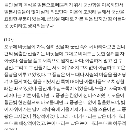
들인 쌀과 곡식을 일본으로 빼돌리기 위해 군산항을 이용하면서
일본사람들이 많이 살게 되었단다. 지은이 조정래 님께서 군산을
표현한 부분이 있는데, 군산을 제대로 가본 적은 없지만 참 아름다
운 곳이라고 생각되는구나.
===================
(107)
포구에 바닷물이 가득 실려 있을 때 군산 쪽에서 바라다보면 건너
편의 낮춤한 산줄기는 바닷물에 그대로 비쳐드는 듯한 정취를 자
아냈다. 섬들을 품고 서쪽으로 펼쳐진 바다, 아슴하게 멀고 긴 수
평선, 그리고 그 산줄기는 서로 어우러져 그지없이 아담하고 고운
풍광을 이루고 있었다. 그 풍광은 어느 때나 사람의 마음을 끌어당
겨 머물게 하는 힘을 지녔지만 특히 빼어난 아름다움으로 치장할
때는 따로 있었다. 물안개가 잠포록이 끼었을 때, 노을이 자욱하게
피어나는 이른 아침이면 그 풍광은 한없이 신비스러웠고, 노을이
황금빛 현란함으로 타오를 때면 그 풍광은 더없이 황홀했으며, 빛
이 사위어가는 달이 적막 속에 기울어져 가고 있을 즈음이면 그 풍
광은 그지없이 환상적이었다. 그러나 비가 내리는 날은 비가 내리
는 대로 애상적이었고, 눈이 내리는 날은 눈이 내리는 대로 허무적