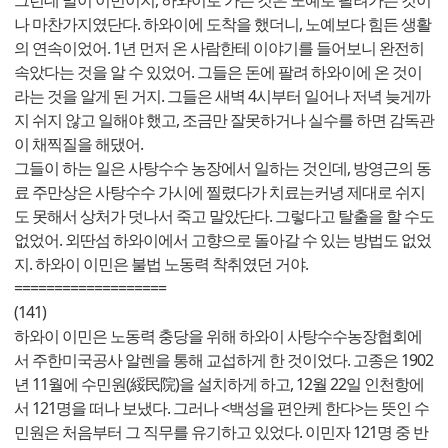
그런데 말이 이민이지, 하와이로 가는 것은 노예로 팔려가는 것이
나 마찬가지였단다. 하와이에 도착을 했더니, 노예보다 힘든 생활
의 연속이었어. 1년 먼저 온 사람한테 이야기를 들어보니 완전히
속았다는 것을 알 수 있었어. 그들은 돈에 팔려 하와이에 온 것이
라는 것을 알게 된 거지. 그들은 새벽 4시부터 일어나 저녁 늦게까
지 쉬지 않고 일해야 했고, 조금만 잘못하거나 실수를 하면 감독관
이 채찍질을 해댔어.
그들이 하는 일은 사탕수수 농장에서 일하는 것인데, 방영근의 동
료 주만상은 사탕수수 가시에 찔렸다가 치료는커녕 제대로 쉬지
도 못해서 상처가 덧나서 죽고 말았단다. 그렇다고 탈출을 할 수도
없었어. 외딴섬 하와이에서 고향으로 돌아갈 수 있는 방법도 없었
지. 하와이 이민은 불법 노동력 착취였던 거야.
===================
(141)
하와이 이민은 노동력 충당을 위해 하와이 사탕수수농장협회에
서 주한미국공사 알렌을 통해 교섭하게 한 것이었다. 고종은 1902
년 11월에 수민원(綏民院)을 설치하게 하고, 12월 22일 인천항에
서 121명을 떠나 보냈다. 그러나 <백성을 편안케 한다>는 뜻인 수
민원은 처음부터 그 직무를 유기하고 있었다. 이민자 121명 중 반