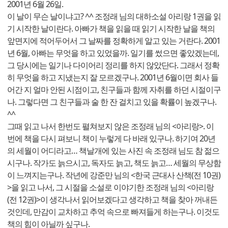
2001년 6월 26일.
이 날이 무슨 날이냐고? ^^ 조정래 님의 대하소설 아리랑 1권을 읽
기 시작한 날이란다. 아빠가 책을 읽을 때 읽기 시작한 날을 책의
앞면지에 적어두어서 그 날짜를 정확하게 알고 있는 거란다. 2001
년 6월, 아빠는 무엇을 하고 있었을까. 일기를 썼으면 좋았겠는데,
그 당시에는 일기나 다이어리 정리를 하지 않았단다. 그래서 정확
히 무엇을 하고 지냈는지 잘 모르겠구나. 2001년 6월이면 회사 들
어간 지 얼마 안된 시점이고, 친구들과 함께 자취를 하던 시절이구
나. 그렇다면 그 친구들과 술 한 잔 걸치고 있을 확률이 높겠구나.
^^
그때 읽고 나서 한번도 펼쳐보지 않은 조정래 님의 <아리랑>. 이
번에 책을 다시 펴보니 책이 누렇게 다 바래 있구나. 하기여 20년
의 세월이 어디라고… 책날개에 있는 사진 속 조정래 님도 참 젊으
시구나. 작가도 늙으시고, 독자도 늙고, 책도 늙고… 세월의 무상함
이 느껴지는구나. 작년에 강준만 님의 <한국 근대사 산책(전 10권)
>을 읽고 나서, 그 시절을 소설로 이야기한 조정래 님의 <아리랑
(전 12권)>이 생각나서 읽어보겠다고 생각하고 책을 찾아 꺼내든
것인데, 만감이 교차하고 추억 속으로 빠져들게 하는구나. 이것도
책의 힘이 아닐까 싶구나.