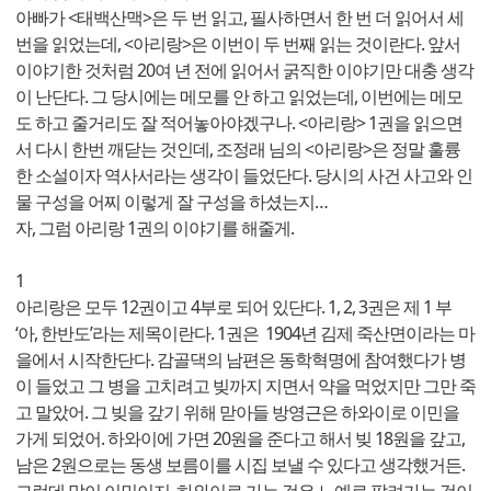
아빠가 <태백산맥>은 두 번 읽고, 필사하면서 한 번 더 읽어서 세
번을 읽었는데, <아리랑>은 이번이 두 번째 읽는 것이란다. 앞서
이야기한 것처럼 20여 년 전에 읽어서 굵직한 이야기만 대충 생각
이 난단다. 그 당시에는 메모를 안 하고 읽었는데, 이번에는 메모
도 하고 줄거리도 잘 적어놓아야겠구나. <아리랑> 1권을 읽으면
서 다시 한번 깨닫는 것인데, 조정래 님의 <아리랑>은 정말 훌륭
한 소설이자 역사서라는 생각이 들었단다. 당시의 사건 사고와 인
물 구성을 어찌 이렇게 잘 구성을 하셨는지…
자, 그럼 아리랑 1권의 이야기를 해줄게.
1
아리랑은 모두 12권이고 4부로 되어 있단다. 1, 2, 3권은 제 1 부
‘아, 한반도’라는 제목이란다. 1권은 1904년 김제 죽산면이라는 마
을에서 시작한단다. 감골댁의 남편은 동학혁명에 참여했다가 병
이 들었고 그 병을 고치려고 빚까지 지면서 약을 먹었지만 그만 죽
고 말았어. 그 빚을 갚기 위해 맏아들 방영근은 하와이로 이민을
가게 되었어. 하와이에 가면 20원을 준다고 해서 빚 18원을 갚고,
남은 2원으로는 동생 보름이를 시집 보낼 수 있다고 생각했거든.