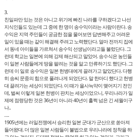
3.
친일파만 있는 것은 아니고 위기에 빠진 나라를 구하겠다고 나선
지식인들도 있는데 그 중에 한 명이 송수익이라는 사람이란다. 송
수익은 지역 주민들이 궁금한 점을 물어보면 답변해주고 어려운
일이 있을 때는 같이 해결해 주려고 노력했단다. 얼마 전까지 집에
서 동네 아이들을 가르쳐서 송수익 선생님이라고들 불렀단다. 그
런데 학교는 일본에 의해 강제 해산되고 말았어. 송수식은 농민들
이 일본 사람들에게 땅을 팔려는 것을 알고 만류하기도 했단다. 그
런데 이 일로 송수익은 일본 헌병대에게 끌려가고 말았단다. 다행
히 송씨 문중의 힘으로 풀려나게 되었단다. 말 한마디 했다고 헌병
대 끌려가는 세상이 되었단다. 이 때가 을사늑약이 맺어지기 전인
데, 벌써 이렇게 일본 헌병이 판치는 세상이었으니, 우리나라가 일
제에 점령당한 것은 36년이 아니라 40년이 훌쩍 넘은 긴 세월이구
나..
….
1905년에는 러일전쟁에서 승리한 일본 군대가 군산으로 쏟아져
들어왔대. 더 많은 일본 사람들이 불법으로 우리나라에 정착을 하