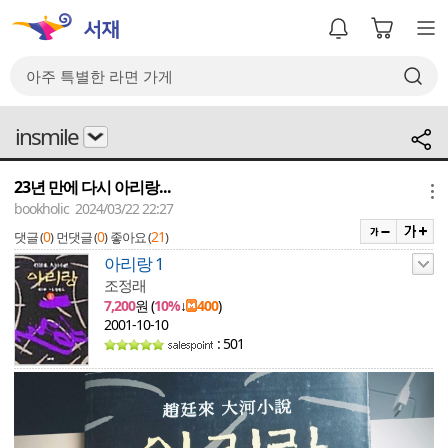
insmile
23년 만에 다시 아리랑...
메뉴
bookholic 2024/03/22 22:27
0
0
21
댓글 (
)
먼댓글 (
)
좋아요 (
)
아리랑 1
조정래
7,200
원 (
10%
↓
400
)
2001-10-10
: 501