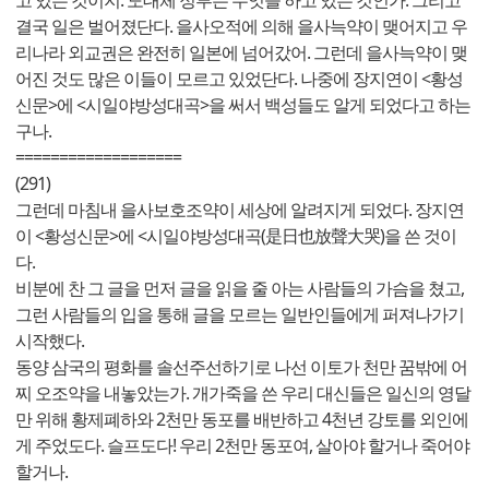
고 있는 것이지. 도대체 정부는 무엇을 하고 있는 것인가. 그리고
결국 일은 벌어졌단다. 을사오적에 의해 을사늑약이 맺어지고 우
리나라 외교권은 완전히 일본에 넘어갔어. 그런데 을사늑약이 맺
어진 것도 많은 이들이 모르고 있었단다. 나중에 장지연이 <황성
신문>에 <시일야방성대곡>을 써서 백성들도 알게 되었다고 하는
구나.
===================
(291)
그런데 마침내 을사보호조약이 세상에 알려지게 되었다. 장지연
이 <황성신문>에 <시일야방성대곡(是日也放聲大哭)을 쓴 것이
다.
비분에 찬 그 글을 먼저 글을 읽을 줄 아는 사람들의 가슴을 쳤고,
그런 사람들의 입을 통해 글을 모르는 일반인들에게 퍼져나가기
시작했다.
동양 삼국의 평화를 솔선주선하기로 나선 이토가 천만 꿈밖에 어
찌 오조약을 내놓았는가. 개가죽을 쓴 우리 대신들은 일신의 영달
만 위해 황제폐하와 2천만 동포를 배반하고 4천년 강토를 외인에
게 주었도다. 슬프도다! 우리 2천만 동포여, 살아야 할거나 죽어야
할거나.