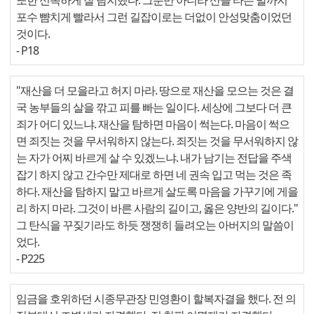
또한 신속하게 잘 탐지했다. 그뿐만 아니라 산을 타는 발까지
포수 뺨치게 빨라서 그런 길잡이로는 더없이 안성맞춤이었던
것이다.
- P18
"재산을 더 모을라고 허지 마라. 땅으로 재산을 모으는 것은 결
국 농부들의 살을 깎고 피를 빠는 일이다. 세상에 그보다 더 큰
죄가 어디 있느냐. 재산을 탐하면 마음이 썩는다. 마음이 썩으
면 죄짓는 것을 무서워하지 않는다. 죄짓는 것을 무서워하지 않
는 자가 어찌 바르게 살 수 있겠느냐. 내가 남기는 전답을 주색
잡기 하지 않고 간수만 제대로 하면 네 권속 입고 먹는 것은 족
하다. 재산을 탐하지 말고 바르게 살도록 마음을 가꾸기에 게을
리 하지 마라. 그것이 바른 사람의 길이고, 옳은 양반의 길이다."
그 탄식을 꾸짖기라도 하듯 쟁쟁히 들려오는 아버지의 말씀이
었다.
- P225
임금을 호위하던 시종무관장 민영환이 할복자결을 했다. 전 의