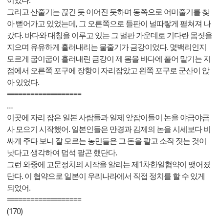
이었다.
그리고 산줄기는 끊긴 듯 이어진 듯하며 동쪽으로 어미줄기를 찾
아 뻗어가고 있었는데, 그 오른쪽으로 들판이 널따랗게 펼쳐져 나
갔다. 바다와 대칭을 이루고 있는 그 벌판 가운데로 기다란 몸짓을
지으며 유유하게 흘러내리는 물줄기가 금강이었다. 몇백리인지
모르게 굽이굽이 흘러내린 금강이 제 몸을 바다에 풀어 맡기는 지
점에서 오른쪽 포구에 장항이 자리잡았고 왼쪽 포구로 군산이 앉
아 있었다.
===================
…
이곳에 자리 잡은 일본 사람들과 일제 앞잡이들이 논을 야금야금
사 모으기 시작했어. 일본인들은 만경과 김제의 논을 시세보다 비
싸게 주다 보니 잘 모르는 농민들은 그 돈을 팔고 소작 짓는 것이
낫다고 생각하여 덥석 팔곤 했단다.
그런 와중에 고문정치의 시작을 알리는 제1차한일협약이 맺어졌
단다. 이 협약으로 일본이 우리나라에서 직접 정치를 할 수 있게
되었어.
===================
(170)