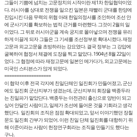
그들이 기쁨에 넘치는 고문정치의 시작이란 제1차 한일협약이었
다. 러시아를 상대로 전쟁을 일으킨 일본은 재빨리 군대를 한양에
진입시킨 다음 무력의 위협 아래 한일의정서를 조인하여 조선 안
에 군사기지를 확보하는 법적 근거를 마련했다. 그것이 2월의 일
이었다. 그 뒤로 러시아군을 계속 궁지로 몰아넣으며 전쟁을 유리
하게 이끌게 되자 그들은 그 기세를 조선정부로 확대시켰다. 재정
고문과 외교고문을 초빙하라는 강요였다. 결국 정부는 그 강압에
굴복하여 협정서 체결에 도장을 찍고 말았다. 1904년 8월 22일이
었다. 그 협정에 따라 재정고문에 일본인 메가다가, 외교고문에는
미국인 스티븐스가 앉게 되었다.
===================
이 협약 이후 전국 각지에 친일단체인 일진회가 만들어졌고, 군산
에도 일진회 군산지부가 생겼는데, 군산지부의 회장을 백종두라
는 친일파가 맡았단다. 백종두는 아전관리 출신으로 양반이 되고
싶어 안달인 사람이고, 일제가 조선에 들어온 것을 기회라고 생각
했단다. 일진회의 조직은 점점 확대되었고, 앞서 이야기했던 장칠
문도 일진회 간부가 되었어. 이런 친일 단체 일진회를 대항하기 위
해 이준이라는 사람이 헌정연구회라는 조직을 만들기도 했다는
구나.