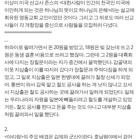
이상이 미국 선교사 존스의 <대한사람이 인간의 천국인 미국에
이민하게 되는 것은 하나님의 뜻이요 하나님의 은혜>라는 설교에
회유된 영동교회 교인이었던 것이다. 그리고 그 뒤로도 여러 선교
사들이 각 개항장을 중신으로 사람들을 모집하러 다녔다.
===================
…
하와이로 팔려가면서 돈 20원을 받았고, 18원은 빚 갖는데 쓰고 2
원은 동생 결혼 비용으로 쓰려고 했잖아. 그런데 그 2원을 대륙회
사에 다지는 장칠문이라는 자가 중간에서 꿀꺽했단다. 감골댁의
이웃 지삼출이 이를 따지러 갔다가 장칠문과 주먹다짐을 하게 되
었고, 그 일로 지삼출은 일본 헌병대에 끌려가 철창 신세가 되었
어. 통변이 와서 감옥 말고 철도 공사을 하는 게 낫지 않냐고 꼬셔
서 지삼출은 철도 공사하는 곳에 끌려가서 일하게 되었단다. 일제
는 우리나라의 자원을 일본에 빼돌리려고 철도를 개설하고 있었
거든.. 철도 공사를 한다고 돈을 주는 것도 아니고 대부분 지삼출
처럼 끌려와서 일을 했단다.
2.
<아리랑>의 주요 배경은 김제와 군산이란다. 호남평야에서 걷어