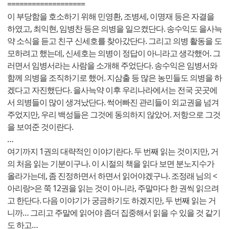
===================
이 부당함을 호소하기 위해 민영환, 조병세, 이명재 등은 자결을
하였고, 최익현, 임병찬 등은 의병을 일으켰단다. 송수익도 을사늑
약 소식을 듣고 친구 신세호를 찾아갔단다. 그리고 의병 활동을 도
모하려고 했는데, 신세호는 의병이 정답이 아니라고 생각했어. 그
러면서 임병서라는 사람을 소개해 주었단다. 송수익은 임병서와
함께 의병을 조직하기로 했어. 지삼출 등 많은 농민들도 의병을 하
겠다고 자진했단다. 을사늑약 이후 우리나라에서는 전국 곳곳에
서 의병들이 많이 생겨났단다. 썩어빠진 관리들이 외교권을 넘겨
주었지만, 우리 백성들은 그것에 동의하지 않았어. 저항으로 그것
을 보여준 것이란다.
…
여기까지 1권의 대략적인 이야기란다. 두 번째 읽는 것이지만, 거
의 처음 읽는 기분이구나. 이 시절의 책을 읽다 보면 분노지수가
올라가는데, 좀 진정하면서 하면서 읽어야겠구나. 조정래 님의 <
아리랑>은 쭉 12권을 읽는 것이 아니라, 주말마다 한 권씩 읽으려
고 한단다. 다음 이야기가 궁금하기도 하겠지만, 두 번째 읽는 거
니까… 그리고 주말에 읽어야 좀더 집중해서 읽을 수 있을 것 같기
도 하고…