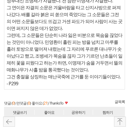
정부대신 조병세가 자결했다. 전 참판 이명재가 자결했다.
그 연이은 자결의 소문은 겨울바람을 타고 산지사방으로 퍼져
나갔다. 배를 갈라 붉은 피 쏟으며 죽었다는 그 소문들은 그전
의 어떤 소문들보다도 뜨겁고 거센 파도가 되어 사람이 사는 곳
이면 퍼지지 않은 데가 없었다.
그런데, 그 소문들은 단순히 나라 잃은 비분으로 목숨을 끊었다
는 것만이 아니었다. 민영환이 흘린 피는 방을 넘치고 마루를
흘러 토방으로 떨어져 내렸는데 그 자리에 푸르른 대나무가 솟
아났다고 했고, 조병세가 목숨을 끊자 그가 기르던 난초들이 일
제히 꽃을 피웠다고 하는가 하면, 이명재가 숨을 거두면서 뜰의
매화나무가 사흘 밤을 통곡했다는 것이었다.
그건 충절을 상징하는 매난국죽에 근거를 둔 이야기들이었다.
- P299
글목록
0
0
21
댓글 (
)
먼댓글 (
)
좋아요 (
)
ThanksTo
댓글쓰기
좋아요
공유하기
찜하기