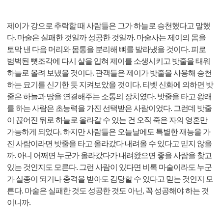
제이가 강으로 추락할 때 사람들은 그가 하늘로 승천했다고 말했
다. 마술은 실패한 것일까 성공한 것일까. 마술사는 제이의 몸을
토막 낸 다음 머리와 몸통을 분리해 뼈를 발라냈을 것이다. 피로
범벅된 뼛조각에 다시 살을 입혀 제이를 소생시키고 밧줄을 태워
하늘로 올려 보냈을 것이다. 관객들은 제이가 밧줄을 사용해 승천
하는 묘기를 신기한 듯 지켜보았을 것이다. 티벳 신화에 의하면 밧
줄은 하늘과 땅을 연결해주는 소통의 장치였다. 밧줄을 타고 왕래
를 하는 사람은 초능력을 가진 선택받은 사람이었다. 그런데 밧줄
이 끊어진 뒤로 하늘로 올라갈 수 있는 건 오직 죽은 자의 영혼만
가능하게 되었다. 하지만 사람들은 오늘날에도 특별한 재능을 가
진 사람이라면 밧줄을 타고 올라갔다 내려올 수 있다고 믿지 않을
까. 아니 어쩌면 누군가 올라갔다가 내려왔으면 좋을 사람을 찾고
있는 것인지도 모른다. 그런 사람이 있다면 비록 마술이라도 누군
가 실종이 되거나 충격을 받아도 감당할 수 있다고 믿는 것인지 모
른다. 마술은 실패한 것도 성공한 것도 아닌, 꼭 성공해야 하는 것
이니까.