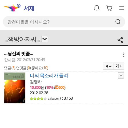
...책방아저씨...
...당신의 밧줄...
메뉴
한사람 2012/03/31 20:43
3
0
10
댓글 (
)
먼댓글 (
)
좋아요 (
)
너의 목소리가 들려
김영하
10,800
원 (
10%
↓
600
)
2012-02-28
: 3,153