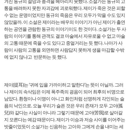
겨진 동규의 절망과 충격을 헤아리지 못했다. 소설가는 동규의 고
통을 배려하지 못한 자괴감에 괴로워했다. 제이가 죽은 것은 피할
수 없는 운명이었지만 동규의 죽음은 우리 모두가 막을 수도 있지
않았을까. 이 소설은 제이라는 배우의 이야기가 아닌 제이가 출연
하는 공연을 관람한 동규의 이야기이도 한 것이다. 소설가는 두 사
람의 이야기를 통해 관객도 결코 마술에서 자유로울 수 없고 마술
의 고통 때문에 죽을 수도 있다고 중얼거리는 듯 했다. 나아가 사
람이 사람의 고통을 외면하면 사람답지 못하게 생을 마감할 수밖
에 없지 않냐고 반문하는 듯 했다.
제이(提耳)는 ‘귀에 입을 가까이하고 말한다’는 뜻이 아닐까. 그러
나 제이의 속삭임은 이제 폭주족의 굉음이 되어 최후의 비명으로
남았다. 환청이나 이명이 아니고 화인처럼 선명하게 각인되는 슬
픔의 낙인으로. 오늘 우리가 슬픈 것은 우리 존재가 모두 고아(孤
兒)와 같다는 사실이 아니라 그렇기 때문에 고아(苦我)로 살아갈
지 모른다는 예감 때문이다. 제이가 이승과 저승 사이를 이어주는
밧줄이었듯이 소설가는 신음하는 고아와 그에게 손을 내미는 세