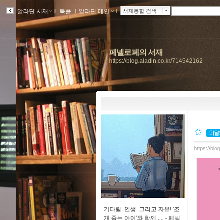
알라딘 서재
ｌ
북플
ｌ
알라딘 메인
ｌ
서재통합 검색
페넬로페의 서재
https://blog.aladin.co.kr/714542162
https://bl
기다림. 인생. 그리고 자유! '조
개 줍는 아이'와 함께..... -
페넬