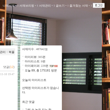
나의서재
ｌ
서재브리핑
ｌ
서재관리
ｌ
글쓰기
ｌ
즐겨찾는 서재
ｌ
서재지수
: 487642점
관리
ｌ
북플
마이리뷰:
편
305
마이리스트:
편
0
마이페이퍼:
편
229
댓글(
12
)
오늘 89, 총 175181 방문
-11-10 19:47
오늘의 마이리스트
선택된 마이리스트가 없습니
다.
최근 댓글
그림 손 놓은 지는 한..