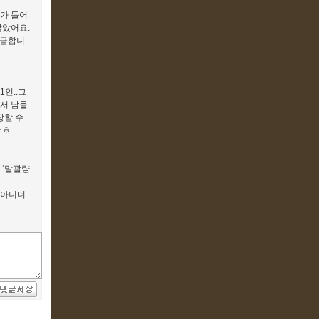
가 들어
많았어요.
궁금합니
인..그
해서 남들
장할 수
ㅎㅎ
 ‘말괄량
 아니더