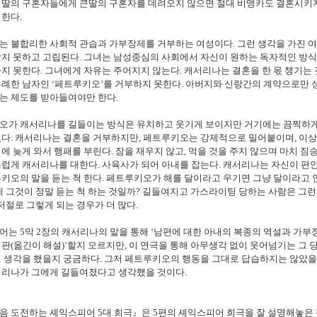
째딸의 구혼자들에게 큰딸의 구혼자를 데려오지 않으면 절대 비앵카도 결혼시키
언한다
.
는 불합리한 사회적 관습과 가부장제를 거부하는 여성이다
.
그런 생각을 가진 
받지 못하고 고립된다
.
그녀는 남성중심의 사회에서 자신이 원하는 독자적인 방식
가지 못한다
.
그녀에게 자유는 주어지지 않는다
.
캐서리나는 결혼을 한 몫 챙기는
무례한 남자인
‘
페트루키오
’
를 거부하지 못한다
.
아버지와 신랑간의 계약으로만 
는 제도를 받아들여야만 한다
.
오가 캐서리나를 길들이는 방식은 유치하고 웃기게 보이지만 거기에는 끔찍하
있다
.
캐서리나는 결혼을 거부하지만
,
페트루키오는 강제적으로 밀어붙이며
,
이상
에 늦게 와서 행패를 부린다
.
잠을 재우지 않고
,
먹을 것을 주지 않으며 마치 짐
스럽게 캐서리나를 대한다
.
사육사가 되어 아내를 잡는다
.
캐서리나는 자신이 편
키오의 말을 듣는 척 한다
.
페트루키오가 해를 달이라고 우기면 그냥 달이라고
 그것이 정말 듣는 척 하는 것일까
?
길들여지고 가스라이팅 당하는 사람은 그런
저절로 그렇게 되는 경우가 더 많다
.
피어는
5
막
2
장의 캐서리나의 말을 통해
‘
남편에 대한 아내의 복종의 역설과 가부
비판
(
옮긴이 해설
)’
할지 모르지만
,
이 연극을 통해 아무생각 없이 웃어넘기는 그 
떤 생각을 했을지 궁금하다
.
그저 페트루키오의 행동을 그대로 답습하지는 않았
서리나가 그에게 길들여졌다고 생각했을 것이다
.
음 도전하는 셰익스피어
5
대 희극
』
은
5
편의 셰익스피어 희극을 잘 설명해놓은