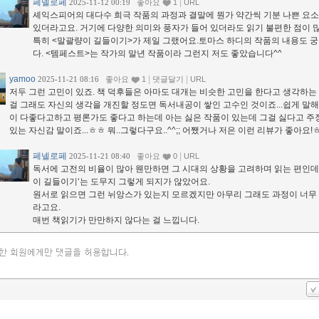
페넬로페
|
2025-11-12 00:19
좋아요
1
URL
셰익스피어의 대다수 희극 작품의 과정과 결말에 뭔가 약간씩 기분 나쁜 요소
있더라고요. 거기에 다양한 의미와 풍자가 들어 있더라도 읽기 불편한 점이 
특히 <말괄량이 길들이기>가 제일 그랬어요.토마스 하디의 작품의 내용도 
다. <템페스트>는 작가의 말년 작품이라 그런지 저도 좋았습니다^^
yamoo
|
|
2025-11-21 08:16
좋아요
1
댓글달기
URL
저두 그런 고민이 있죠. 책 덕후들은 아마도 대개는 비슷한 고민을 한다고 생각하는 1
걸 그래도 자신의 생각을 개진할 정도면 독서내공이 쌓인 고수인 것이죠...쉽게 말
이 다좋다고하고 평론가도 좋다고 하는데 아는 싫은 작품이 있는데 그걸 싫다고 주
있는 자신감 말이죠...ㅎㅎ 뭐..그렇다구요..^^;; 어쨌거나 저은 이런 리뷰가 좋아요!
페넬로페
|
2025-11-21 08:40
좋아요
0
URL
독서에 고전의 비율이 많아 웬만하면 그 시대의 상황을 고려하며 읽는 편인데
이 길들이기‘는 도무지 그렇게 되지가 않았어요.
원서로 읽으면 그런 뉘앙스가 있는지 모르겠지만 아무리 그래도 과정이 너무
라고요.
매번 책읽기가 만만하지 않다는 걸 느낍니다.