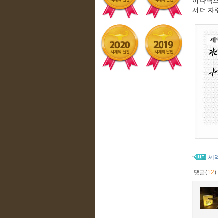
이 나락
서 더 자
셰
댓글(
12
)