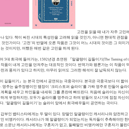
고전을 읽을 때 내가 자주 고민
하나 있다
.
책이 써진 시대의 특성만을 고려해 읽을 것인가
,
아니면 현대적 관점을
밀 것인가이다
. ‘
고전
’
의 반열에 오른 작품은 그것이 어느 시대의 것이든 그 의미
되는 것이지만
,
어쨌든 매번 같은 고민을 하게 된다
.
피어
5
대 희극에 들어가는
, 1592
년경 초연된
『
말괄량이 길들이기
(The Taming of t
 작품이 내게 고민을 던져주는 대표적인 것이다
.
번역가와 평론가는 이 작품이 
반전과 풍자가 있다고 하지만
,
아무리 읽어도 그러한 해석이 잘 납득되지 않는다
.
이 길들이기
』
는 본극 안에서 공연되는 극중극이다
.
본극은 극중극보다 더 짧아
다
.
영주는 술주정뱅이인 땜장이
‘
크리스토퍼 슬라이
’
를 가짜 영주로 만들어 슬라
 계획을 세우고 하인들을 내세워 그를 혼란에 빠뜨린다
.
처음에 슬라이는 자신이
강하게 부정하지만
,
모두가 슬라이를 영주라고 하며 받들어 모시기에 점점 자신
다
. ‘
말괄량이 길들이기
’
는 슬라이 앞에서 희극배우들이 공연하는 극이다
.
 갑부인 뱁티스타에게는 두 딸이 있다
.
맏딸인 말괄량이인 캐서리나와 얌전하고
딸인 비앵카이다
.
캐서리나가 왜 말괄량이가 되었는지는 독자들이 추측해야만 한
로 소문난 캐서리나에게는 구혼자가 없고
,
둘째딸인 비앵카에만 구혼자가 몰린