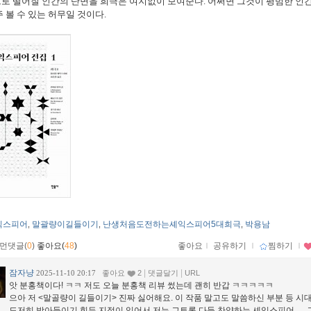
으로 떨어질 인간의 단면을 희극은 여지없이 보여준다
.
어쩌면 그것이 평범한 인
주 볼 수 있는 허무일 것이다
.
익스피어
말괄량이길들이기
난생처음도전하는셰익스피어5대희극
박용남
,
,
,
먼댓글(
0
)
좋아요(
48
)
좋아요
ｌ
공유하기
ｌ
찜하기
ｌ
잠자냥
|
|
2025-11-10 20:17
좋아요
2
댓글달기
URL
앗 분홍책이다! ㅋㅋ 저도 오늘 분홍책 리뷰 썼는데 괜히 반갑 ㅋㅋㅋㅋㅋ
으아 저 <말골량이 길들이기> 진짜 싫어해요. 이 작품 말고도 말씀하신 부분 등 
도저히 받아들이기 힘든 지점이 있어서 저는 그토록 다들 찬양하는 셰익스피어…. 