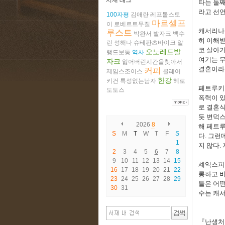
서재 태그
타는 둘
라고 선
100자평
김애란
레프톨스토
마르셀프
이
로베르트무질
캐서리나
루스트
박완서
발자크
백수
히 이해
린
성해나
슈테판츠바이크
알
코 살아
오노레드발
랭드보통
역사
여기는 
자크
잃어버린시간을찾아서
결혼이라
커피
제임스조이스
클레어
한강
키건
특성없는남자
헤로
페트루키
도토스
폭력이 
로 결혼식
듯 변덕
2026
8
해 페트루
S
M
T
W
T
F
S
다
.
그런데
1
지 않다
.
2
3
4
5
6
7
8
9
10
11
12
13
14
15
셰익스
16
17
18
19
20
21
22
롱하고 
23
24
25
26
27
28
29
들은 어
30
31
수는 캐
『
난생처