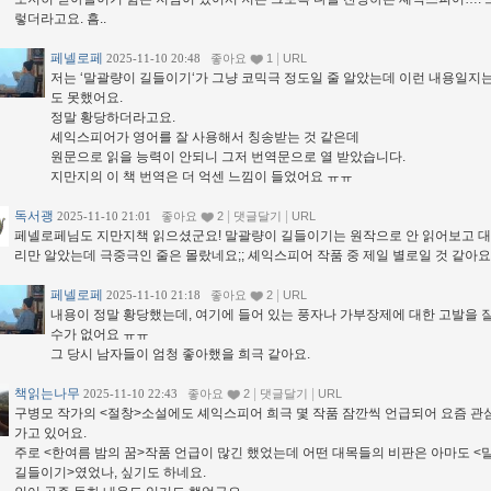
렇더라고요. 흠..
페넬로페
|
2025-11-10 20:48
좋아요
1
URL
저는 ‘말괄량이 길들이기‘가 그냥 코믹극 정도일 줄 알았는데 이런 내용일지
도 못했어요.
정말 황당하더라고요.
셰익스피어가 영어를 잘 사용해서 칭송받는 것 같은데
원문으로 읽을 능력이 안되니 그저 번역문으로 열 받았습니다.
지만지의 이 책 번역은 더 억센 느낌이 들었어요 ㅠㅠ
독서괭
|
|
2025-11-10 21:01
좋아요
2
댓글달기
URL
페넬로페님도 지만지책 읽으셨군요! 말괄량이 길들이기는 원작으로 안 읽어보고 대
리만 알았는데 극중극인 줄은 몰랐네요;; 셰익스피어 작품 중 제일 별로일 것 같아
페넬로페
|
2025-11-10 21:18
좋아요
2
URL
내용이 정말 황당했는데, 여기에 들어 있는 풍자나 가부장제에 대한 고발을 
수가 없어요 ㅠㅠ
그 당시 남자들이 엄청 좋아했을 희극 같아요.
책읽는나무
|
|
2025-11-10 22:43
좋아요
2
댓글달기
URL
구병모 작가의 <절창>소설에도 셰익스피어 희극 몇 작품 잠깐씩 언급되어 요즘 관
가고 있어요.
주로 <한여름 밤의 꿈>작품 언급이 많긴 했었는데 어떤 대목들의 비판은 아마도 
길들이기>였었나, 싶기도 하네요.