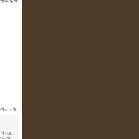
간들의 삶에
ThanksTo
시대적으로
그냥 그