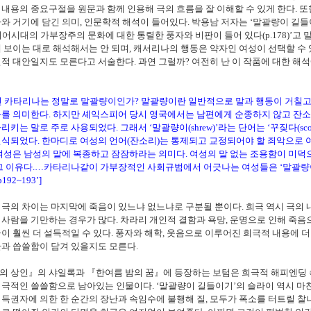
내용의 중요구절을 원문과 함께 인용해 극의 흐름을 잘 이해할 수 있게 한다
.
또
와 거기에 담긴 의미
,
인문학적 해석이 들어있다
.
박용남 저자는
‘
말괄량이 길들
어시대의 가부장주의 문화에 대한 통렬한 풍자와 비판이 들어 있다
(p.178)’
고 
 보이는 대로 해석해서는 안 되며
,
캐서리나의 행동은 약자인 여성이 선택할 수 
실적 대안일지도 모른다고 서술한다
.
과연 그럴까
?
여전히 난 이 작품에 대한 해
 카타리나는 정말로 말괄량이인가
?
말괄량이란 일반적으로 말과 행동이 거칠
자를 의미한다
.
하지만 셰익스피어 당시 영국에서는 남편에게 순종하지 않고 잔
가리키는 말로 주로 사용되었다
.
그래서
‘
말괄량이
(shrew)’
라는 단어는
‘
꾸짖다
(sc
인식되었다
.
한마디로 여성의 언어
(
잔소리
)
는 통제되고 교정되어야 할 죄악으로
여성은 남성의 말에 복종하고 잠잠하라는 의미다
.
여성의 말 없는 조용함이 미덕
그 이유다
.
…
카타리나같이 가부장적인 사회규범에서 어긋나는 여성들은
‘
말괄량
-p192~193’]
비극의 차이는 마지막에 죽음이 있느냐 없느냐로 구분될 뿐이다
.
희극 역시 극의 
 사람을 기만하는 경우가 많다
.
차라리 개인적 결함과 욕망
,
운명으로 인해 죽음
이 훨씬 더 설득적일 수 있다
.
풍자와 해학
,
웃음으로 이루어진 희극적 내용에 더
환과 씁쓸함이 담겨 있을지도 모른다
.
의 상인
』
의 샤일록과
『
한여름 밤의 꿈
』
에 등장하는 보텀은 희극적 해피엔딩
비극적인 쓸쓸함으로 남아있는 인물이다
. ‘
말괄량이 길들이기
’
의 슬라이 역시 
득권자에 의한 한 순간의 장난과 속임수에 불행해 질
,
모두가 폭소를 터트릴 찰