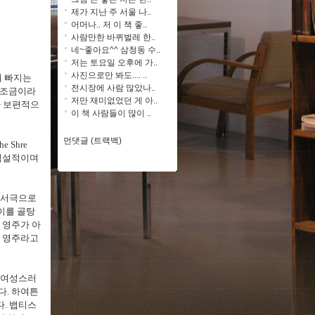
제가 지난 주 서울 나..
어머나.. 저 이 책 좋..
사람만한 바퀴벌레 한..
네~좋아요^^ 삼청동 수..
저는 토요일 오후에 가..
사진으로만 봐도.... ..
에 빠지는
전시장에 사람 많았나..
 조금이라
저만 재미없었던 게 아..
가 보편적으
이 책 사람들이 많이 ..
먼댓글 (트랙백)
he Shre
역설적이며
 서극으로
이를 골탕
 영주가 아
이 영주라고
 여성스러
다
.
하여튼
다
.
뱁티스