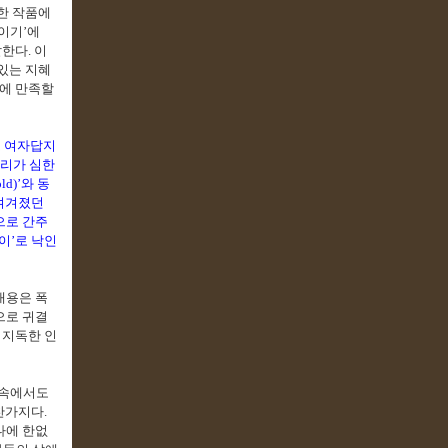
한 작품에
이기
’
에
말한다
.
이
있는 지혜
석에 만족할
고 여자답지
소리가 심한
old)’
와 동
 여겨졌던
으로 간주
이
’
로 낙인
내용은 폭
으로 귀결
 지독한 인
 속에서도
마찬가지다
.
나에 한없