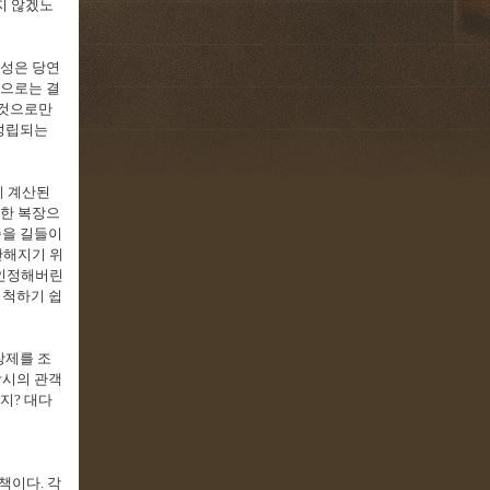
지 않겠노
여성은 당연
으로는 결
 것으로만
성립되는
게 계산된
한 복장으
승을 길들이
안해지기 위
 인정해버린
 척하기 쉽
장제를 조
당시의 관객
을지
?
대다
 책이다
.
각