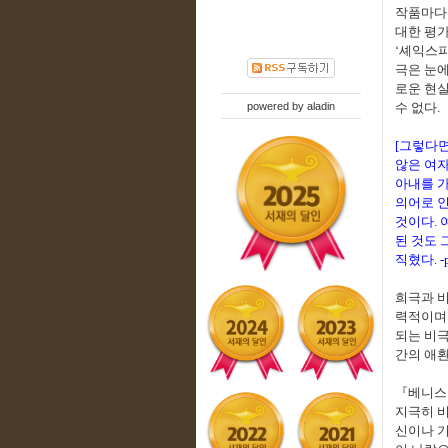
작품마다 
대한 평가
‘
셰익스피
극은 눈에
로운 현
powered by
aladin
수 없다
.
[
그렇다면
않은 여
아내를 
의어로 
것이다
.
된 것도 
직혔다
. 
희극과 
력적이며
되는 비극
간의 애
『
베니스
지극히 
신이나 기