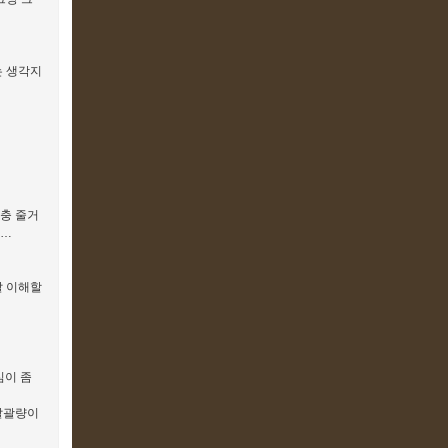
는 생각지
충 줄거
요…
잘 이해할
심이 좀
<말괄량이