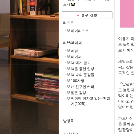
로페
리스트
마이리스트
이유가 
리뷰/페이퍼
도 들이
로 이해
리뷰
페이퍼
셰익스
책 얘기 말고
w)
』
같은
책을 통한 일상
극적인 
책 속의 문장들
100자평
『
말괄량
내 친구인 커피
도 불린
짧은 감상
먹이려는
책장에 잠자고 있는 책 읽
니라고 
기(2025)
믿어버린
파도바의
방명록
운 둘째
말괄량이