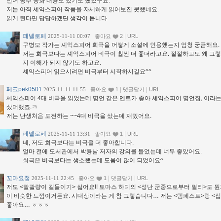
인어 공주 동화 내용도 있기도 했었구요.
저는 아직 셰익스피어 작품을 자세하게 읽어보진 못했네요.
읽게 된다면 답답하겠단 생각이 듭니다.
페넬로페
|
2025-11-11 00:07
좋아요
2
URL
구병모 작가는 셰익스피어 희극을 어떻게 소설에 인용했는지 엄청 궁금해요.
저는 희극보다는 셰익스피어 비극이 훨씬 더 좋더라고요. 절절하고도 왜 그렇
지 이해가 되지 않기도 하고요.
셰익스피어 읽으시려면 비극부터 시작하시길요^^
페크pek0501
|
|
2025-11-11 11:55
좋아요
1
댓글달기
URL
셰익스피어 4대 비극을 읽었는데 명언 같은 멘트가 좋아 셰익스피어 명언집, 이라
샀더랬죠.ㅋ
저는 난생처음 도전하는 ~~4대 비극을 샀는데 재밌어요.
페넬로페
|
2025-11-11 13:31
좋아요
1
URL
네, 저도 희극보다는 비극을 더 좋아합니다.
얼마 전에 도서관에서 박용남 저자의 강의를 들었는데 너무 좋았어요.
희극은 비극보다는 생소했는데 도움이 많이 되었어요^
꼬마요정
|
|
2025-11-11 22:45
좋아요
1
댓글달기
URL
저도 <말괄량이 길들이기> 싫어요!! 토마스 하디의 <성난 군중으로부터 멀리>도 뭔
이 비슷한 느낌이거든요. 시대상이라는 게 참 그렇습니다… 저는 <템페스트>랑 <
좋아요… ㅎㅎㅎ