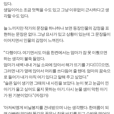
있다.
생일이어소 조금 멋쩍을 수도 있고 그냥 이유없이 근사하다고 생
각할 수도 있다.
늘 느끼지만 작가의 문장을 하나하나 보면 등장인물의 감정을 표
현하는 문장은 없다. 그냥 묘사가 있고 상황이 있는데 그 문장들이
이어지면서 인물의 감정이 느껴진다.
“ 다행이다. 여기면서도 마음 한켠에서는 엄마가 잠 못 이뤘으면
하는 생각이 불쑥 들었다.
엄마가 새벽 내내 거실 소파에 앉아서 해가 뜨기를 기다ᅟᅧᆻ으면,
그러면 내가 옆에 앉아서 머리를 쓰다듬어 줄 텐데. 엄마의 꿈속으
로 들어가 내가 아직 여기 있다고 말해 주고 싶었다.”
“슬픈 일이 생기면 그때의 내 사진을 보았다. 눈이 붓고 눈곱이 낀
아기가 울고 싶어도 울지 못하는 아기. 다시 눈물 샘이 막힌 아기
가 된 기분이었다.” (자장가)
‘아저씨엥게 비닐봉지를 건네받으며 나는 생각했다. 한여름이 되
면 아빠랑 엄마랑 똑같은 꽃무늬 잠옷 바지를 입고 수박을 먹어야