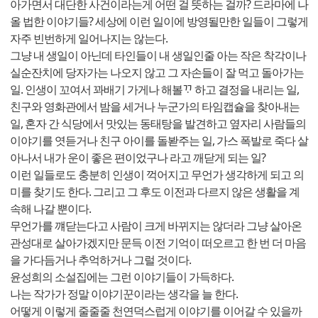
아가면서 대단한 사건이라는게 어떤 걸 뜻하는 걸까? 드라마에 나
올 법한 이야기들? 세상에 이런 일이에 방영될만한 일들이 그렇게
자주 빈번하게 일어나지는 않는다.
그냥 내 생일이 아닌데 타인들이 내 생일인줄 아는 작은 착각이나
실순잔치에 당자가는 나오지 않고 그 자손들이 잘 먹고 돌아가는
일. 인생이 꼬여서 꽈배기 가게나 해볼ᄁᆞ 하고 결정을 내리는 일,
친구와 영화관에서 밤을 세거나 누군가의 타임캡슐을 찾아내는
일, 혼자 간 식당에서 맛있는 동태탕을 발견하고 옆자리 사람들의
이야기를 엿듣거나 친구 아이를 돌봗주는 일, 가스 폭발로 죽다 살
아나서 내가 운이 좋은 편이었구나 라고 깨닫게 되는 일?
이런 일들로도 충분히 인생이 꺽어지고 무언가 생각하게 되고 의
미를 찾기도 한다. 그리고 그 후도 이전과 다르지 않은 생활을 계
속해 나갈 뿐이다.
무언가를 꺠닫는다고 사람이 크게 바뀌지는 않더라 그냥 살아온
관성대로 살아가겠지만 문득 이전 기억이 떠오르고 한 번 더 마음
을 가다듬거나 추억하거나 그럴 것이다.
윤성희의 소설집에는 그런 이야기들이 가득하다.
나는 작가가 정말 이야기꾼이라는 생각을 늘 한다.
어떻게 이렇게 줄줄줄 천연덕스럽게 이야기를 이어갈 수 있을까