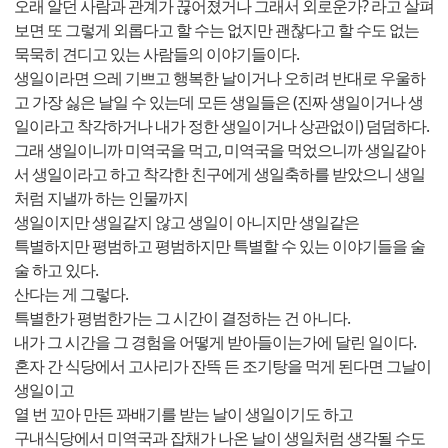
오래 알던 사람과 관계가 끊어졌거나 그래서 외로운가? 라고 살펴
보면 또 그렇게 외롭다고 할 수는 없지만 괜찮다고 할 수도 없는
묵묵히 견디고 있는 사람들의 이야기들이다.
생일이라면 으레 기쁘고 행복한 날이거나 오히려 반대로 우울하
고 가장 싫은 날일 수 있는데 모든 생일들은 (진짜 생일이거나 생
일이라고 착각하거나 내가 정한 생일이거나 상관없이) 덤덤하다.
그래 생일이니까 미역국을 먹고, 미역국을 먹었으니까 생일같아
서 생일이라고 하고 착각한 친구에게 생일축하를 받았으니 생일
처럼 지낼까 하는 인물까지
생일이지만 생일같지 않고 생일이 아니지만 생일같은
특별하지만 평범하고 평범하지만 특별할 수 있는 이야기들을 술
술 하고 있다.
산다는 게 그렇다.
특별한가 평범한가는 그 시간이 결정하는 건 아니다.
내가 그 시간을 그 경험을 어떻게 받아들이는가에 달린 일이다.
혼자 간 식당에서 고사리가 잔뜩 든 조기탕을 먹게 된다면 그날이
생일이고
열 번 꼬아 만든 꽈배기를 받는 날이 생일이기도 하고
구내식당에서 미역국과 잡채가 나온 날이 생일처럼 생각될 수도