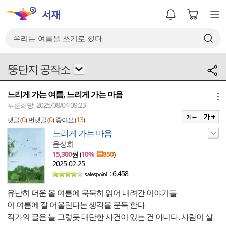
뚱단지 공작소
느리게 가는 여름, 느리게 가는 마음
메뉴
푸른희망 2025/08/04 09:23
0
0
13
댓글 (
)
먼댓글 (
)
좋아요 (
)
느리게 가는 마음
윤성희
15,300
원 (
10%
↓
850
)
2025-02-25
: 6,458
유난히 더운 올 여름에 묵묵히 읽어 내려간 이야기들
이 여름에 잘 어울린다는 생각을 문득 한다
작가의 글은 늘 그렇듯 대단한 사건이 있는 건 아니다. 사람이 살