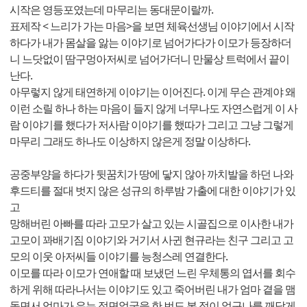
시작은 영등포였는데 마무리는 동대문이랄까.
표제작 < 느리가 가는 마음>을 보면 체육선생님 이야기에서 시작
하다가 내가 몸살을 앓는 이야기로 넘어가다가 이모가 등장하더
니 느닷없이 땀구멍아저씨로 넘어가더니 만물상 트럭에서 끝이
난다.
아무렇지 않게 태연하게 이야기는 이어진다. 이게 무슨 관계야 왜
이런 소릴 하나 하는 마음이 들지 않게 너무나도 자연스럽게 이 사
람 이야기를 했다가 저사람 이야기를 했따가 그리고 그냥 그렇게
마무리 그래도 하나도 이상하지 않은게 정말 이상하다.
공중부양을 하다가 뒷꿈치가 땅에 닿지 않아 까치발을 하던 나와
후드티를 절대 벗지 않은 성규의 하루밤 가출에 대한 이야기가 있
고
망해버린 아빠를 따라 고모가 살고 있는 시골집으로 이사한 내가
고모이 꽈배기짐 이야기와 거기서 사귄 현규라는 친구 그리고 고
모의 이웃 아저씨들 이야기를 능청스레 연결한다.
이모를 따라 이모가 연애할 때 보냈던 느린 우체통의 엽서를 회수
하게 위해 따라나서는 이야기도 있고 죽어버린 내가 엄마 곁을 맴
돌면서 엄마가 우는 정면얼굴을 한 번도 본 적이 없구나를 깨닫게