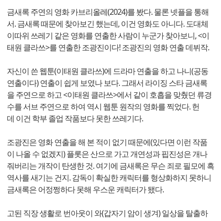
금새록 주연의 영화 카브리올레(2024)를 봤다. 물론 넷플을 통해
서. 금새록 때문에 찾아보긴 했는데, 이건 영화도 아니다. 도대체
이따위 쓰레기 같은 영화를 연출한 사람이 누군가 찾아보니, <이
태원 클라쓰>를 연출한 조광진이다! 조광진의 영화 연출 데뷔작.
자신이 쓴 웹툰(이태원 클라쓰)에 드라마 연출을 하고 나니(공동
연출이다) 연출이 쉽게 보였나 보다. 그래서 라이징 스타 금새록
을 주연으로 하고 <이태원 클라쓰>에서 같이 호흡을 맞췄던 류경
수를 서브 주연으로 하여 역시 웹툰 원작의 영화를 찍었다. 헌
데 이건 학부 졸업 작품보다 못한 쓰레기다.
조광진은 영화 연출을 해 본 적이 없기 때문에(있다면 이런 작품
이 나올 수 없겠지) 플롯은 산으로 가고 개연성과 핍진성은 개나
줘버리는 개작이 탄생한 것. 여기에 금새록은 무슨 죄로 필모에 흑
역사를 새기는 건지. 감독이 확실한 캐릭터를 형상화하지 못하니
금새록은 어정쩡하다 못해 우스운 캐릭터가 됐다.
고된 직장 생활로 번아웃이 와(갑자기 암이 생겨) 일상을 탈출하