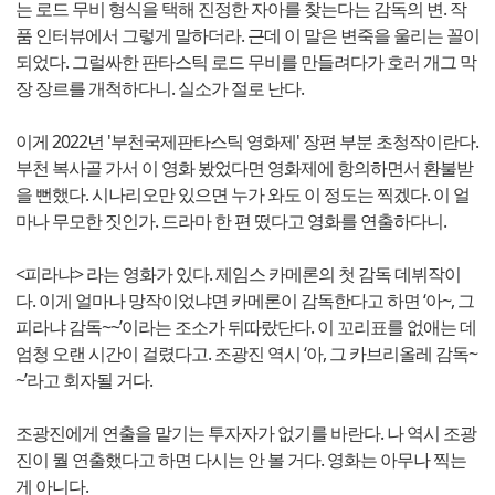
는 로드 무비 형식을 택해 진정한 자아를 찾는다는 감독의 변. 작
품 인터뷰에서 그렇게 말하더라. 근데 이 말은 변죽을 울리는 꼴이
되었다. 그럴싸한 판타스틱 로드 무비를 만들려다가 호러 개그 막
장 장르를 개척하다니. 실소가 절로 난다.
이게 2022년 '부천국제판타스틱 영화제' 장편 부분 초청작이란다.
부천 복사골 가서 이 영화 봤었다면 영화제에 항의하면서 환불받
을 뻔했다. 시나리오만 있으면 누가 와도 이 정도는 찍겠다. 이 얼
마나 무모한 짓인가. 드라마 한 편 떴다고 영화를 연출하다니.
<피라냐> 라는 영화가 있다. 제임스 카메론의 첫 감독 데뷔작이
다. 이게 얼마나 망작이었냐면 카메론이 감독한다고 하면 ‘아~, 그
피라냐 감독~~’이라는 조소가 뒤따랐단다. 이 꼬리표를 없애는 데
엄청 오랜 시간이 걸렸다고. 조광진 역시 ‘아, 그 카브리올레 감독~
~’라고 회자될 거다.
조광진에게 연출을 맡기는 투자자가 없기를 바란다. 나 역시 조광
진이 뭘 연출했다고 하면 다시는 안 볼 거다. 영화는 아무나 찍는
게 아니다.