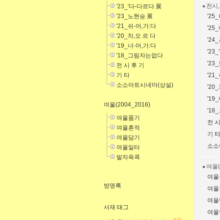
전시
'23_'다-다르다 展
'23_노현승 展
'25
'21_쉬-어,가:다
'25
'20_차,오 르 다
'2
'19_너-머,가:다
'23
'18_그림자는없다
'23
전 시 후 기
기 타
'21
소소아트시네마(상설)
'20
'19
여울(2004_2016)
'1
여울품기
전 시
여울흔적
기 
여울담기
소소
여울일터
발자욱콕
여울(
여울
방명록
여울
여울
서재 태그
여울