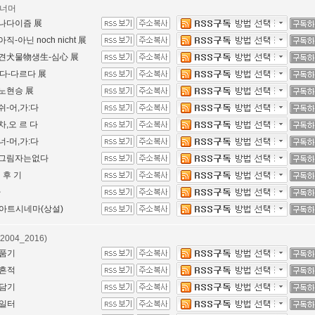
,너머
_나다이즘 展
_아직-아닌 noch nicht 展
4_견犬물物생生-심心 展
_'다-다르다 展
_노현승 展
_쉬-어,가:다
_차,오 르 다
_너-머,가:다
8_그림자는없다
 후 기
타
아트시네마(상설)
2004_2016)
품기
흔적
담기
일터