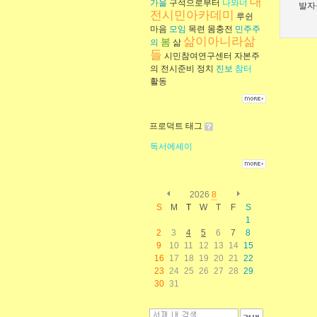
대
가을
구석으로부터
나와너
발자
전시민아카데미
루쉰
마음
모임
목련
몸충전
민주주
삶이아니라삶
봄
의
삶
들
시민참여연구센터
자본주
의
전시준비
정치
진보
참터
활동
프로덕트 태그
독서에세이
2026
8
S
M
T
W
T
F
S
1
2
3
4
5
6
7
8
9
10
11
12
13
14
15
16
17
18
19
20
21
22
23
24
25
26
27
28
29
30
31