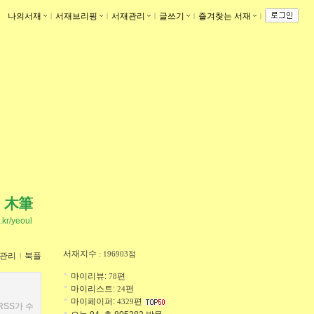
나의서재
ｌ
서재브리핑
ｌ
서재관리
ｌ
글쓰기
ｌ
즐겨찾는 서재
ｌ
木筆
o.kr/yeoul
서재지수
: 196903점
관리
ｌ
북플
마이리뷰:
편
78
마이리스트:
편
24
마이페이퍼:
편
4329
RSS가 수