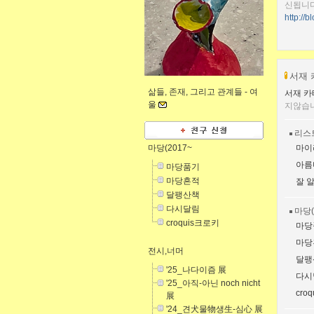
신됩니다
http://b
서재 
삶들, 존재, 그리고 관계들 -
여
서재 카
울
지않습
리스
마당(2017~
마이
아름
마당품기
마당흔적
잘 
달팽산책
다시달림
마당(
croquis크로키
마당
마당
전시,너머
달팽
'25_나다이즘 展
다시
'25_아직-아닌 noch nicht
cro
展
'24_견犬물物생生-심心 展