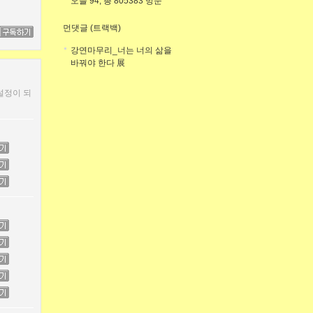
오늘 94, 총 805383 방문
먼댓글 (트랙백)
강연마무리_너는 너의 삶을
바꿔야 한다 展
설정이 되