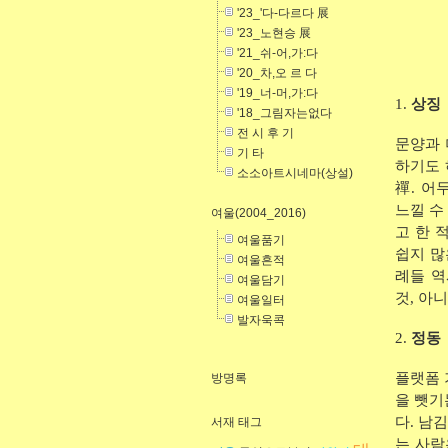
'23_'다-다르다 展
'23_노현승 展
'21_쉬-어,가:다
'20_차,오 르 다
'19_너-머,가:다
1.
상징
'18_그림자는없다
전 시 후 기
문양과 
기 타
하기도 
소소아트시네마(상설)
禪. 어
느낄 수
여울(2004_2016)
고 한 
여울품기
쉽지 많
여울흔적
례들 역
여울담기
것, 아
여울일터
발자욱콕
2.
정동
플랫폼 
방명록
을 뺏기
다. 남
서재 태그
는 사람