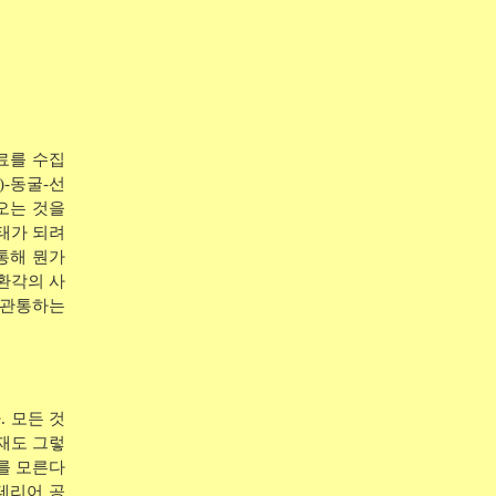
료를 수집
-동굴-선
오는 것을
상태가 되려
 통해 뭔가
 환각의 사
 관통하는
. 모든 것
재도 그렇
를 모른다
테리어 공