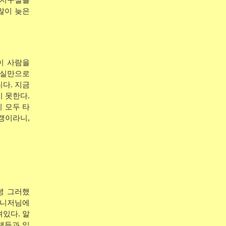
 지구살을
많이 늦은
이 사람을
진실만으로
다. 지금
 못한다.
 모두 타
갱이라니,
녕 그러했
매니저님에
져있다. 알
책들과 읽