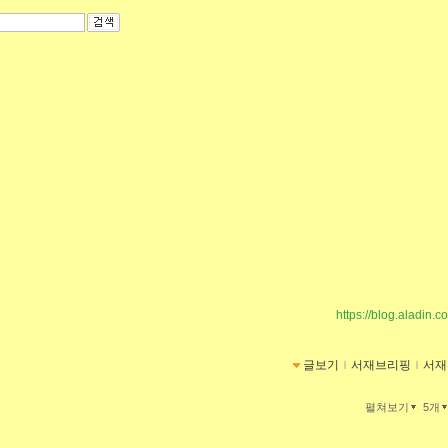
https://blog.aladin.c
글보기
ｌ
서재브리핑
ｌ
서재
펼쳐보기
5개