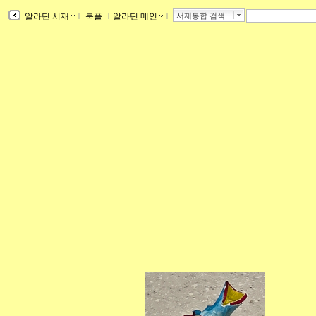
알라딘 서재
ｌ
북플
ｌ
알라딘 메인
ｌ
서재통합 검색