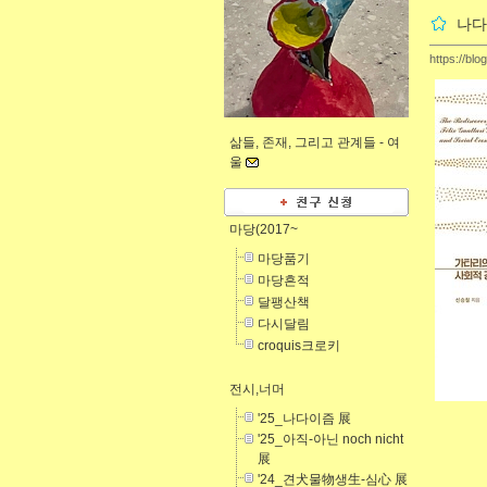
나다
https://blo
삶들, 존재, 그리고 관계들 -
여
울
마당(2017~
마당품기
마당흔적
달팽산책
다시달림
croquis크로키
전시,너머
'25_나다이즘 展
'25_아직-아닌 noch nicht
展
'24_견犬물物생生-심心 展