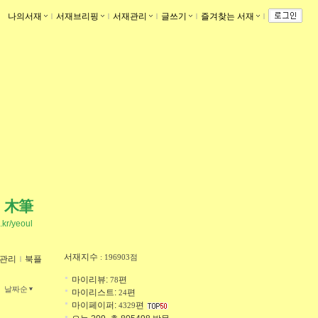
나의서재
ｌ
서재브리핑
ｌ
서재관리
ｌ
글쓰기
ｌ
즐겨찾는 서재
ｌ
木筆
o.kr/yeoul
서재지수
: 196903점
관리
ｌ
북플
마이리뷰:
편
78
날짜순
마이리스트:
편
24
마이페이퍼:
편
4329