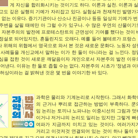
게 자신을 합리화시키는 것이기도 하다. 이론과 실천. 이론과 실
고도 깊은 실행의 기예가 자리잡고 있다. 실험실과 천재적인 발명가
수 없는 이유다. 증기기관이나 산소나 진공이나 등등 일상의 기예가 
주변을 살필 때에만 아 그럴 수가 있구나. 수 많은 우연의 산물이기
. 자본주의의 발전에 프로테스탄트의 근면성이 기여를 했다는 것이 
정설로 되어있지만, 흔들린지도 오래다. 예를 들어 볼테르가 프랑스
 위해의 위협에서 영국으로 와서 본 것은 새로운 문화다. 노동자 성
 사례들을 개신교에서 말하는 이가 한 둘이 아니라는 걸 느낀다. 정
심을 접한 것이 새로운 깨달음이자 개인으로서 자본주의 발전 이유
짚어낸다. 이유는 한 둘로 좁힐 수는 없다. 자본주의 시초가 '정념과 
 허상이라는 걸 밝혀낸 것은 몇 번을 이야기한 바 있다.
과학은 물리와 기계논리로 시작한다. 그래서 화학
의 근거나 뿌리로 접근하는 방법이 부족하다. 쿤
임 논리는 토끼냐 노파냐는 이중시선의 그림과 엇
이거냐 저거냐의 논리도 일리는 있지만 그렇게 빠
여파가 지금까지 미치고 있는 것이다. 여러가지
거리고 이것저것 연결되어 있는 것이 하나 둘이 아