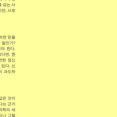
를 갖는 사
지만, 서로
하면 믿을
 말인가?
야 한다.
다면, 현
연한 정신
있다. 신
이 과도하
같은 것이
다는 근거
과학의 세
으니 그렇