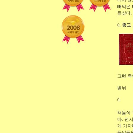
리지 않
빼먹은 
듯싶다.
6.
종교
그런 족
볕뉘
0.
책들이 
다. 전
게 가자
듯말듯을