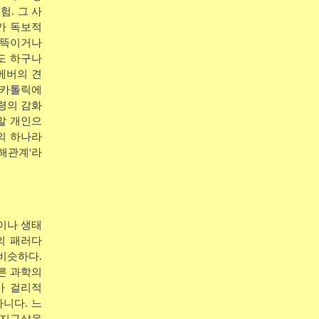
험. 그 사
가 독보적
번뜩이거나
도 하구나
베버의 견
 카톨릭에
령의 감화
말 개인으
의 하나라
이해관계'라
이나 생태
의 패러다
비슷하다.
른 과학의
가 걸리적
니다. 느