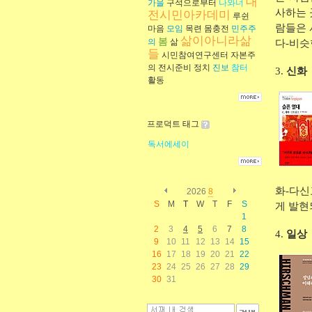
대
가을
구석으로부터
나와너
사하는 
전시민아카데미
루쉰
람들은 
마음
모임
목련
몸충전
민주주
삶이아니라삶
봄
의
삶
다-비슷
들
시민참여연구센터
자본주
의
전시준비
정치
진보
참터
3.
신화
활동
프로덕트 태그
독서에세이
화-다신
2026
8
S
M
T
W
T
F
S
게 발현
1
2
3
4
5
6
7
8
4.
일상
9
10
11
12
13
14
15
16
17
18
19
20
21
22
23
24
25
26
27
28
29
30
31