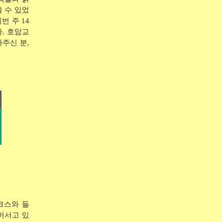
 수 있었
번 주 14
다. 호암교
주신 분,
크스와 들
머서고 있