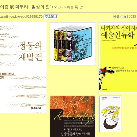
이즘 展 마무리: ‘일상의 힘‘
ｌ
'25_나다이즘 展
g.aladin.co.kr/yeoul/16659170
여울
(
) l 2025