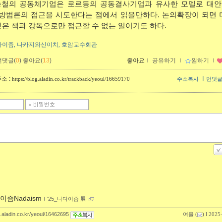
신승철의 공동체기업은 로르동의 공동결사기업과 유사한 모델로 대
방법론의 접근을 시도한다는 점에서 읽을만하다. 논의확장이 되면 
 것은 책과 강독으로만 접근할 수 없는 일이기도 하다.
다이즘
나카지와신이치
호암교수회관
,
,
먼댓글(
0
)
좋아요(
13
)
좋아요
ｌ
공유하기
ｌ
찜하기
ｌ
소 :
ㅣ
https://blog.aladin.co.kr/trackback/yeoul/16659170
주소복사
먼댓
이즘Nadaism
ｌ
'25_나다이즘 展
g.aladin.co.kr/yeoul/16462695
여울
(
) l 2025