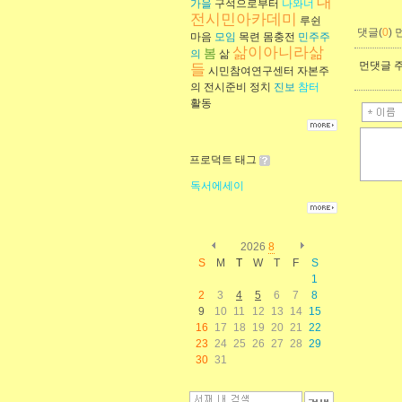
대
가을
구석으로부터
나와너
전시민아카데미
루쉰
댓글(
0
)
마음
모임
목련
몸충전
민주주
삶이아니라삶
봄
의
삶
먼댓글 주
들
시민참여연구센터
자본주
의
전시준비
정치
진보
참터
활동
프로덕트 태그
독서에세이
2026
8
S
M
T
W
T
F
S
1
2
3
4
5
6
7
8
9
10
11
12
13
14
15
16
17
18
19
20
21
22
23
24
25
26
27
28
29
30
31