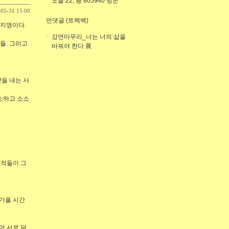
오늘 22, 총 805940 방문
-05-31 15:00
먼댓글 (트랙백)
는 지명이다.
강연마무리_너는 너의 삶을
빛들. 그리고
바꿔야 한다 展
맛을 내는 사
사소하고 소소
흔적들이 그
다가올 시간
어 서로 달