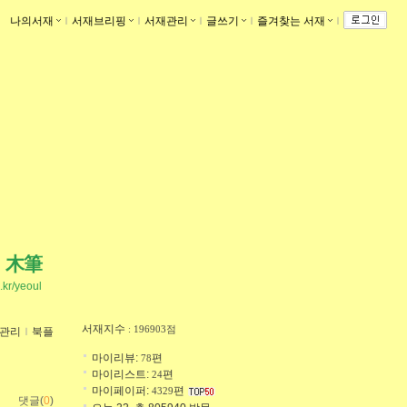
나의서재
ｌ
서재브리핑
ｌ
서재관리
ｌ
글쓰기
ｌ
즐겨찾는 서재
ｌ
木筆
o.kr/yeoul
서재지수
: 196903점
관리
ｌ
북플
마이리뷰:
편
78
마이리스트:
편
24
마이페이퍼:
편
4329
댓글(
0
)