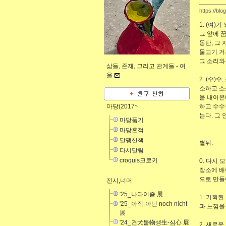
https://blo
1. (여)
그 앞에 
몽탄, 그
물고기 거
그 소리와
삶들, 존재, 그리고 관계들 -
여
울
2. (수)
소하고 소
을 내어본
마당(2017~
하고 수수
는다. 그
마당품기
마당흔적
달팽산책
볕뉘.
다시달림
croquis크로키
0. 다시
장소에 배
으로 만들
전시,너머
'25_나다이즘 展
1. 기획
'25_아직-아닌 noch nicht
과 느낌을
展
'24_견犬물物생生-심心 展
2. 새로