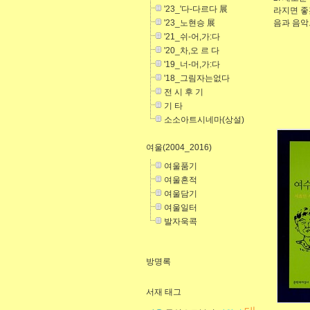
'23_'다-다르다 展
라지면 좋
'23_노현승 展
음과 음악
'21_쉬-어,가:다
'20_차,오 르 다
'19_너-머,가:다
'18_그림자는없다
전 시 후 기
기 타
소소아트시네마(상설)
여울(2004_2016)
여울품기
여울흔적
여울담기
여울일터
발자욱콕
방명록
서재 태그