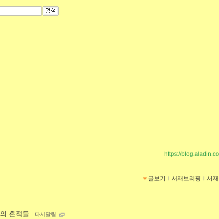
https://blog.aladin.c
글보기
ｌ
서재브리핑
ｌ
서재
의 흔적들
ｌ
다시달림