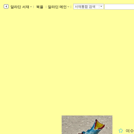
알라딘 서재
ｌ
북플
ｌ
알라딘 메인
ｌ
서재통합 검색
여수