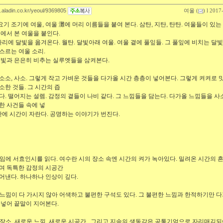
g.aladin.co.kr/yeoul/9369805
여울
(
) l 2017
기 요기 조기에 여울, 여울 灘에 머리 이름들을 붙여 본다. 삼탄, 지탄, 탄탄. 여울들이 있
꿈에서 본 여울을 붙인다.
 자리에 달빛을 옮겨온다. 월탄. 달빛아래 여울. 여울 곁에 풀잎들. 그 풀잎에 비치는 달
스르는 여울 소리.
 빛과 은은히 비추는 실루엣들을 삼켜본다.
수, 소소, 사소. 그렇게 작고 가벼운 것들을 다가올 시간 층층이 넣어본다. 그렇게 켜켜로 
소한 것들. 그 시간의 즙
다. 떨어지는 설렘. 감정의 곁들이 나비 같다. 그 느낌들을 담는다. 다가올 느낌들을 
한 사건들 속에 넣
 안에 시간이 자란다. 공명하는 이야기가 번진다.
 모임에 서효인시를 읽다. 여수란 시의 장소 속엔 시간의 켜가 녹아있다. 밀려온 시간의 
여 독특한 감정의 시공간
어낸다. 하나하나 인상이 깊다.
된 느낌이 다 가시지 않아 어색하고 불편한 구석도 있다. 그 불편한 느낌과 한적하기만 
 넣어 끝말이 지어본다.
운 장소. 새로운 느낌, 새로운 시공간...그리고 지속의 생동감은 공통기억으로 자리매김되