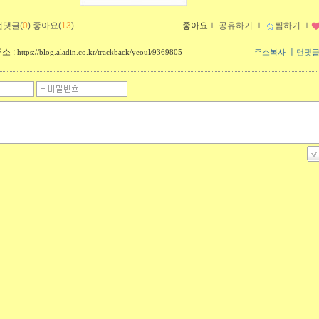
먼댓글(
0
)
좋아요(
13
)
좋아요
ｌ
공유하기
ｌ
찜하기
ｌ
소 :
ㅣ
https://blog.aladin.co.kr/trackback/yeoul/9369805
주소복사
먼댓