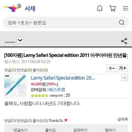
.........
[100자평] Lamy Safari Special edition 2011 아쿠아마린 만년필
메뉴
웽스북스 2011/06/28 02:29
5
0
0
댓글 (
)
먼댓글 (
)
좋아요 (
)
Lamy Safari Special edition 20...
44,000
원 (
10%
↓)
베스트펜
판매업체 :
: 25
올해도, 사랑합니다. 내년도 기대합니다.
글목록
5
0
0
댓글 (
)
먼댓글 (
)
좋아요 (
)
ThanksTo
댓글쓰기
좋아요
공유하기
찜하기