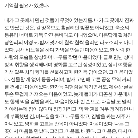
기억할 필요가 있겠다.
내가 그 곳에서 만난 것들이 무엇이었는지를. 내가 그 곳에서 진짜
로 만났던 것은, 길 양쪽으로 흩날리던 벚꽃도 아니었고, 숙소의
통유리 너머로 가득 담긴 봄바다도 아니었으며, 아름답게 펼쳐진
광안리의 야경도, 밤새 귓가에 찰싹 찰싹 울리던 파도소리도 아니
었다. 밤새 바느질을 하며 가방을 만들던 마음이었고, 한 사람 한
사람의 모습을 상상하며 나무를 깎던 마음이었다. 글로 만난 상대
방의 취향을 생각해내며 영화를 고르던 정성이었고, 잠시 여행을
가서 맡은 차의 향기를 선물하고파 한가득 담아오던, 그 마음이었
다. 선물할 게 없어 동동거리며, 밤새 고민해 고른 공정 무역 커피
를 건네던 마음이었다. 한가득 여행짐을 챙기면서도, 제주산 귤을
두손 무겁게 가져오는 마음이었고, 늦게 들어가 피곤한 가운데서
도 함께 먹을 김밥을 싸는 마음이었다. 빈 손으로, 다음날 또 멀리
가야하는데 짐이 많다며 징징거리고, 책 한 권을 겨우 챙겨갔던 내
게 부족했던 건, 바느질을 하고 나무를 깎고, 김밥을 싸는 재주가
아니었고, 영화를 고르는 안목이 아니었다. 마음이었다. 나는 그
곳에서 마음을 만났다, 그리고, 마음을, 배웠다. 그 마음은, 다시 마