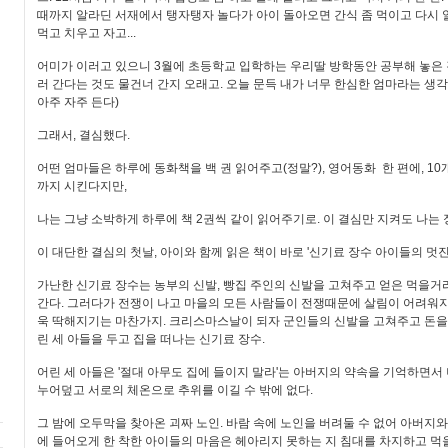
때까지 알라딘 서재에서 탱자탱자 놀다가 아이 돌아오면 간식 좀 먹이고 다시 알
먹고 치우고 자고...
어미가 이러고 있으니 3월에 초등학교 입학하는 우리딸 방학동안 공부해 놓은
러 간다는 것도 물건너 간지 오래고. 오늘 문득 내가 너무 한심한 엄마라는 생각
아주 자주 든다)
그래서, 결심했다.
어떤 엄마들은 하루에 동화책을 백 권 읽어주고(정말?), 영어동화 한 편에, 1
까지 시킨다지만,
나는 그냥 소박하게 하루에 책 2권씩 같이 읽어주기로. 이 결심만 지켜도 나는 
이 대단한 결심의 첫날, 아이와 함께 읽은 책이 바로 '신기료 장수 아이들의 멋진
가난한 신기료 장수는 농부의 신발, 빵집 주인의 신발을 고쳐주고 얻은 먹을
간다. 그러다가 전쟁이 나고 마을의 모든 사람들이 전쟁때문에 살림이 어려워
욱 딱해지기는 마찬가지. 크리스마스날이 되자 군인들의 신발을 고쳐주고 돈
린 세 아들을 두고 집을 떠나는 신기료 장수.
어린 세 아들은 '절대 아무도 집에 들이지 말라'는 아버지의 약속을 기억하면서
누어덮고 서로의 체온으로 추위를 이길 수 밖에 없다.
그 밤에 오두막을 찾아온 괴짜 노인. 바람 속에 노인을 버려둘 수 없어 아버지
에 들어오게 한 착한 아이들의 마음은 헤아리지 못하는 지 침대를 차지하고 먹