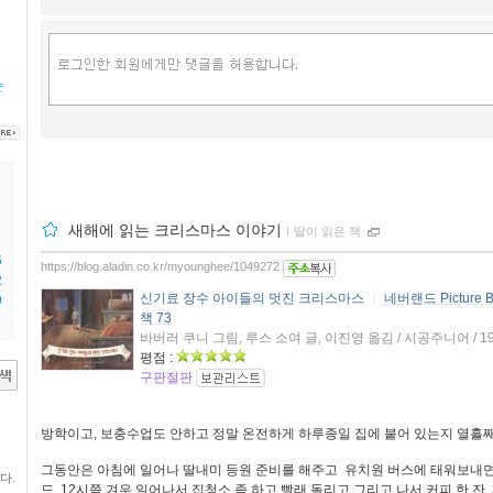
순
새해에 읽는 크리스마스 이야기
ｌ
딸이 읽은 책
5
https://blog.aladin.co.kr/myounghee/1049272
2
신기료 장수 아이들의 멋진 크리스마스
ㅣ
네버랜드 Picture
9
책 73
바버러 쿠니 그림, 루스 소여 글, 이진영 옮김 / 시공주니어 / 1
평점 :
구판절판
방학이고, 보충수업도 안하고 정말 온전하게 하루종일 집에 붙어 있는지 열흘째
그동안은 아침에 일어나 딸내미 등원 준비를 해주고 유치원 버스에 태워보내면
다.
드. 12시쯤 겨우 일어나서 집청소 좀 하고 빨래 돌리고 그리고 나서 커피 한 잔.