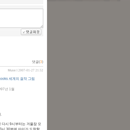
댓글(
3
)
Muse
l 2007-01-27 21:52
 Books 세계의 걸작 그림
997년 1월
.
 다시 9시부터는 겨울잠 모
 3시 30분에 아이가 도착할