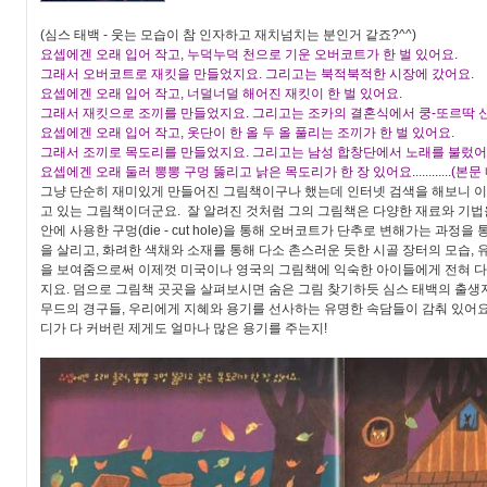
(심스 태백 - 웃는 모습이 참 인자하고 재치넘치는 분인거 같죠?^^)
요셉에겐 오래 입어 작고, 누덕누덕 천으로 기운 오버코트가 한 벌 있어요.
그래서 오버코트로 재킷을 만들었지요. 그리고는 북적북적한 시장에 갔어요.
요셉에겐 오래 입어 작고, 너덜너덜 해어진 재킷이 한 벌 있어요.
그래서 재킷으로 조끼를 만들었지요. 그리고는 조카의 결혼식에서 쿵-또르딱 신
요셉에겐 오래 입어 작고, 옷단이 한 올 두 올 풀리는 조끼가 한 벌 있어요.
그래서 조끼로 목도리를 만들었지요. 그리고는 남성 합창단에서 노래를 불렀어요.
요셉에겐 오래 둘러 뽕뽕 구멍 뚫리고 낡은 목도리가 한 장 있어요............(본문
그냥 단순히 재미있게 만들어진 그림책이구나 했는데 인터넷 검색을 해보니 이
고 있는 그림책이더군요. 잘 알려진 것처럼 그의 그림책은 다양한 재료와 기법
안에 사용한 구멍(die - cut hole)을 통해 오버코트가 단추로 변해가는 과정
을 살리고, 화려한 색채와 소재를 통해 다소 촌스러운 듯한 시골 장터의 모습,
을 보여줌으로써 이제껏 미국이나 영국의 그림책에 익숙한 아이들에게 전혀 다
지요. 덤으로 그림책 곳곳을 살펴보시면 숨은 그림 찾기하듯 심스 태백의 출생
무드의 경구들, 우리에게 지혜와 용기를 선사하는 유명한 속담들이 감춰 있어요.
디가 다 커버린 제게도 얼마나 많은 용기를 주는지!