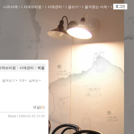
나의서재
ｌ
서재브리핑
ｌ
서재관리
ｌ
글쓰기
ｌ
즐겨찾는 서재
ｌ
서재브리핑
ｌ
서재관리
ｌ
북플
펼쳐보기
5개
날짜순
댓글(
0
)
Muse
l 2009-02-05 23:59