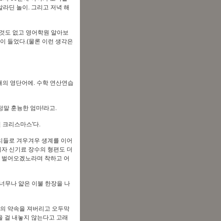
라딘 놀이. 그리고 저녁 해
 것도 없고 영어학원 알아보
이 들었다.(물론 이런 생각은
0개의 영단어에. 수학 연산연습
정말 훈늉한 엄마!라고.
 크리스마스'다.
거리들로 겨우겨우 생계를 이어
지자 신기료 장수의 형편도 더
을 벌어오겠노라며 착하고 어
 너무나 얇은 이불 한장을 나
와의 약속을 져버리고 오두막
을 걸 내놓지 않는다고 고래