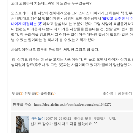
고래 고함까지 치는데...과연 이 노인은 누구였을까?
오스트리아 티롤 지방에 전해내려오는 크리스마스 이야기라고 하는데 책 뒷부
서 내멋대로 해석을 덧붙이자면 - 성경에 보면 예수님께서
'헐벗고 굶주린 네 
나에게 대접하는 것'
이라고 말씀하시는 부분이 있다. 그럼 사람이 복받을거라고
내 형편도 어려운데 나보다 더 어려운 사람들을 돕는다는 것, 정말 말이 쉽지 
렵다. 이 동화책을 읽으면서 그 어려운 일이 아주 대단한 결심이 필요한 일은 아
낼 수 있는 일이라는 걸 되새겨 볼 수 있는 기회가 됐다.
사실적이면서도 충분히 환상적인 세밀한 그림도 참 좋다.
참! 신기료 장수는 헌 신을 고치는 사람이란다. 책 들고 오면서 아이가 '신기료
생각없이 향료(후추나 뭐 그런 것)파는 사람이라고 했다가 딸에게 망신당했다. 
댓글(
3
)
먼댓글(
0
)
좋아요(
5
)
좋아요
ｌ
공유하기
먼댓글 주소 :
https://blog.aladin.co.kr/trackback/myounghee/1049272
바람돌이
|
|
2007-01-28 03:12
좋아요
0
댓글달기
URL
신기료 장수가 뭔지 저도 처음 알았네요. ^^