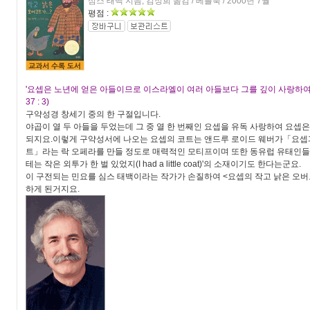
심스 태백 지음, 김정희 옮김 / 베틀북 / 2000년 7월
평점 :
'요셉은 노년에 얻은 아들이므로 이스라엘이 여러 아들보다 그를 깊이 사랑하여
37 : 3)
구약성경 창세기 중의 한 구절입니다.
야곱이 열 두 아들을 두었는데 그 중 열 한 번째인 요셉을 유독 사랑하여 요셉
되지요.이렇게 구약성서에 나오는 요셉의 코트는 앤드루 로이드 웨버가「요셉
트」라는 락 오페라를 만들 정도로 매력적인 모티프이며 또한 동유럽 유태인들이
테는 작은 외투가 한 벌 있었지(I had a little coat)'의 소재이기도 한다는군요.
이 구전되는 민요를 심스 태백이라는 작가가 손질하여 <요셉의 작고 낡은 오버
하게 된거지요.