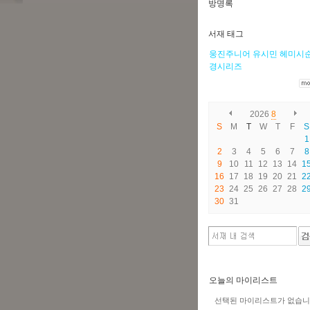
방명록
서재 태그
웅진주니어
유시민
헤미시
경시리즈
2026
8
S
M
T
W
T
F
S
1
2
3
4
5
6
7
8
9
10
11
12
13
14
1
16
17
18
19
20
21
2
23
24
25
26
27
28
2
30
31
오늘의 마이리스트
선택된 마이리스트가 없습니