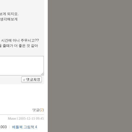
보게 되지요.
 생각해보게
저 시간에 아니 주무시고??
 줄때가 더 좋은 것 같아
댓글(
2
)
Muse
l 2005-12-15 09:45
003
ㅣ
베틀북 그림책 4