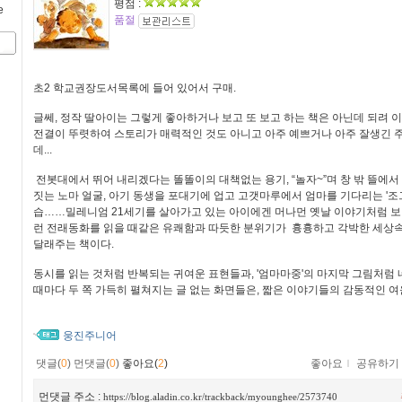
평점 :
e
품절
초2 학교권장도서목록에 들어 있어서 구매.
글쎄, 정작 딸아이는 그렇게 좋아하거나 보고 또 보고 하는 책은 아닌데 되려 이
전결이 뚜렷하여 스토리가 매력적인 것도 아니고 아주 예쁘거나 아주 잘생긴 
데...
전봇대에서 뛰어 내리겠다는 똘똘이의 대책없는 용기, “놀자~”며 창 밖 뜰에서
짓는 노마 얼굴, 아기 동생을 포대기에 업고 고갯마루에서 엄마를 기다리는 '조
습……밀레니엄 21세기를 살아가고 있는 아이에겐 머나먼 옛날 이야기처럼 보
런 전래동화를 읽을 때같은 유쾌함과 따듯한 분위기가 흉흉하고 각박한 세상
달래주는 책이다.
동시를 읽는 것처럼 반복되는 귀여운 표현들과, '엄마마중'의 마지막 그림처럼 
때마다 두 쪽 가득히 펼쳐지는 글 없는 화면들은, 짧은 이야기들의 감동적인 여
웅진주니어
댓글(
0
)
먼댓글(
0
)
좋아요(
2
)
좋아요
ｌ
공유하기
먼댓글 주소 :
https://blog.aladin.co.kr/trackback/myounghee/2573740