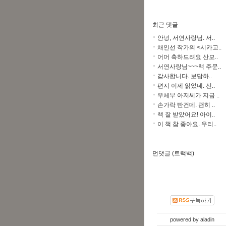
최근 댓글
안녕, 서연사랑님. 서..
채인선 작가의 <시카고..
어머 축하드려요 산모..
서연사랑님~~~책 주문..
감사합니다. 보답하..
편지 이제 읽었네. 선..
우체부 아저씨가 지금 ..
손가락 빤건데. 괜히 ..
책 잘 받았어요! 아이..
이 책 참 좋아요. 우리..
먼댓글 (트랙백)
powered by
aladin