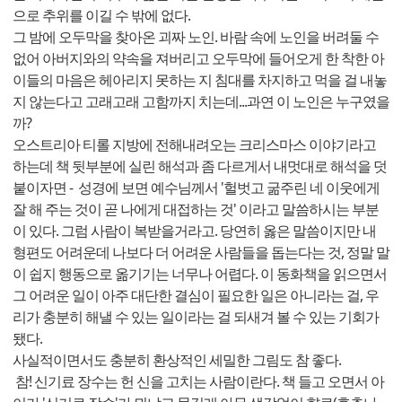
으로 추위를 이길 수 밖에 없다.
그 밤에 오두막을 찾아온 괴짜 노인. 바람 속에 노인을 버려둘 수
없어 아버지와의 약속을 져버리고 오두막에 들어오게 한 착한 아
이들의 마음은 헤아리지 못하는 지 침대를 차지하고 먹을 걸 내놓
지 않는다고 고래고래 고함까지 치는데...과연 이 노인은 누구였을
까?
오스트리아 티롤 지방에 전해내려오는 크리스마스 이야기라고
하는데 책 뒷부분에 실린 해석과 좀 다르게서 내멋대로 해석을 덧
붙이자면 - 성경에 보면 예수님께서 '헐벗고 굶주린 네 이웃에게
잘 해 주는 것이 곧 나에게 대접하는 것' 이라고 말씀하시는 부분
이 있다. 그럼 사람이 복받을거라고. 당연히 옳은 말씀이지만 내
형편도 어려운데 나보다 더 어려운 사람들을 돕는다는 것, 정말 말
이 쉽지 행동으로 옮기기는 너무나 어렵다. 이 동화책을 읽으면서
그 어려운 일이 아주 대단한 결심이 필요한 일은 아니라는 걸, 우
리가 충분히 해낼 수 있는 일이라는 걸 되새겨 볼 수 있는 기회가
됐다.
사실적이면서도 충분히 환상적인 세밀한 그림도 참 좋다.
참! 신기료 장수는 헌 신을 고치는 사람이란다. 책 들고 오면서 아