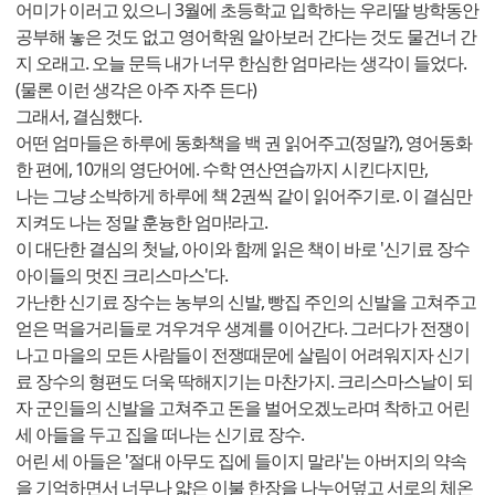
어미가 이러고 있으니 3월에 초등학교 입학하는 우리딸 방학동안
공부해 놓은 것도 없고 영어학원 알아보러 간다는 것도 물건너 간
지 오래고. 오늘 문득 내가 너무 한심한 엄마라는 생각이 들었다.
(물론 이런 생각은 아주 자주 든다)
그래서, 결심했다.
어떤 엄마들은 하루에 동화책을 백 권 읽어주고(정말?), 영어동화
한 편에, 10개의 영단어에. 수학 연산연습까지 시킨다지만,
나는 그냥 소박하게 하루에 책 2권씩 같이 읽어주기로. 이 결심만
지켜도 나는 정말 훈늉한 엄마!라고.
이 대단한 결심의 첫날, 아이와 함께 읽은 책이 바로 '신기료 장수
아이들의 멋진 크리스마스'다.
가난한 신기료 장수는 농부의 신발, 빵집 주인의 신발을 고쳐주고
얻은 먹을거리들로 겨우겨우 생계를 이어간다. 그러다가 전쟁이
나고 마을의 모든 사람들이 전쟁때문에 살림이 어려워지자 신기
료 장수의 형편도 더욱 딱해지기는 마찬가지. 크리스마스날이 되
자 군인들의 신발을 고쳐주고 돈을 벌어오겠노라며 착하고 어린
세 아들을 두고 집을 떠나는 신기료 장수.
어린 세 아들은 '절대 아무도 집에 들이지 말라'는 아버지의 약속
을 기억하면서 너무나 얇은 이불 한장을 나누어덮고 서로의 체온