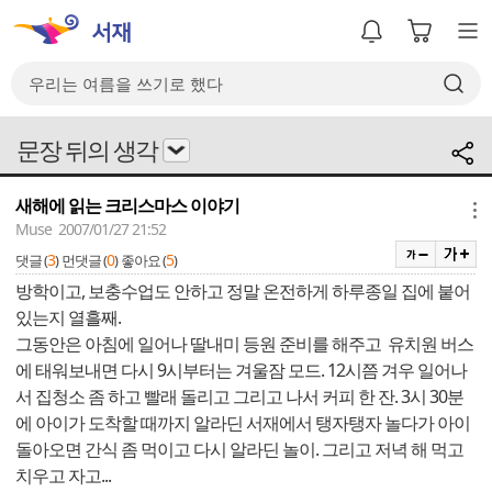
문장 뒤의 생각
새해에 읽는 크리스마스 이야기
메뉴
Muse 2007/01/27 21:52
3
0
5
댓글 (
)
먼댓글 (
)
좋아요 (
)
방학이고, 보충수업도 안하고 정말 온전하게 하루종일 집에 붙어
있는지 열흘째.
그동안은 아침에 일어나 딸내미 등원 준비를 해주고 유치원 버스
에 태워보내면 다시 9시부터는 겨울잠 모드. 12시쯤 겨우 일어나
서 집청소 좀 하고 빨래 돌리고 그리고 나서 커피 한 잔. 3시 30분
에 아이가 도착할 때까지 알라딘 서재에서 탱자탱자 놀다가 아이
돌아오면 간식 좀 먹이고 다시 알라딘 놀이. 그리고 저녁 해 먹고
치우고 자고...