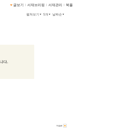
글보기
ｌ
서재브리핑
ｌ
서재관리
ｌ
북플
펼쳐보기
5개
날짜순