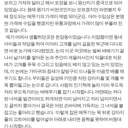
보자고 가져와 달라고 해서 포장을 보니 원산지가 중국으로 되어
있었습니다. 원래 원가가 비싼것인지는 모르겠지만 라면봉지 두
배 정도되는 메뚜기의 가격이 제법 되더군요. 아마 수입상은 분명
싼 가격에 수입을 했겠지만 유통과정에서 가격이 많이 부풀려 진
것 같습니다.
제가 어려서 생활하던곳은 돈암동이었습니다. 이맘쯤이면 동네
아이들과 작당을 하여 미아리 고개를 넘어 길음천 부근에 다다르
면 바로 논가에 다다랐었죠. 논의 이곳 저곳에는 벌써 벼베기가 끝
나서 낱가리를 쌓아둔 논과 주인이 게을러서인지 익을대로 익은
벼가 고개를 푸욱 수그리고 있음에도 베지 않고 있는 논이 있었는
데, 이 논에는 가마귀와 참새가 알방구리 드나들듯 마음껏 배를 채
우기도 합니다. 우리들은 길섶에 키만큼 자란 강아지풀 몇 개를 쑤
욱 뽑아들고는 논으로 갑니다. 사람의 인기척에 놀라 이리 푸드득
저리 푸드득거리는 벼메뚜기를 잡기 시작합니다. 어떤때는 커다
란 녀석을 발견이라도 하게되면 이리 넘어지고 저리 넘어지면서
도 끝까지 쫒아가서 결국은 어린 손바닥에 가득차는 그 녀석을 붙
잡고는 좋아라고 했습니다. 이렇게 잡은 메뚜기는 목 뒤로 강아지
풀의 끄트머리를 밀어넣어 아래로 내리면 꼼짝을 못하며 버둥대
기 시작합니다.