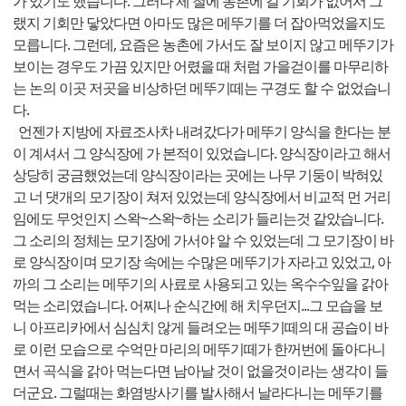
가 있기도 했습니다. 그러나 제 철에 농촌에 갈 기회가 없어서 그
랬지 기회만 닿았다면 아마도 많은 메뚜기를 더 잡아먹었을지도
모릅니다. 그런데, 요즘은 농촌에 가서도 잘 보이지 않고 메뚜기가
보이는 경우도 가끔 있지만 어렸을 때 처럼 가을걷이를 마무리하
는 논의 이곳 저곳을 비상하던 메뚜기떼는 구경도 할 수 없었습니
다.
언젠가 지방에 자료조사차 내려갔다가 메뚜기 양식을 한다는 분
이 계셔서 그 양식장에 가 본적이 있었습니다. 양식장이라고 해서
상당히 궁금했었는데 양식장이라는 곳에는 나무 기둥이 박혀있
고 너 댓개의 모기장이 쳐저 있었는데 양식장에서 비교적 먼 거리
임에도 무엇인지 스왁~스왁~하는 소리가 들리는것 같았습니다.
그 소리의 정체는 모기장에 가서야 알 수 있었는데 그 모기장이 바
로 양식장이며 모기장 속에는 수많은 메뚜기가 자라고 있었고, 아
까의 그 소리는 메뚜기의 사료로 사용되고 있는 옥수수잎을 갉아
먹는 소리였습니다. 어찌나 순식간에 해 치우던지...그 모습을 보
니 아프리카에서 심심치 않게 들려오는 메뚜기떼의 대 공습이 바
로 이런 모습으로 수억만 마리의 메뚜기떼가 한꺼번에 돌아다니
면서 곡식을 갉아 먹는다면 남아날 것이 없을것이라는 생각이 들
더군요. 그럴때는 화염방사기를 발사해서 날라다니는 메뚜기를