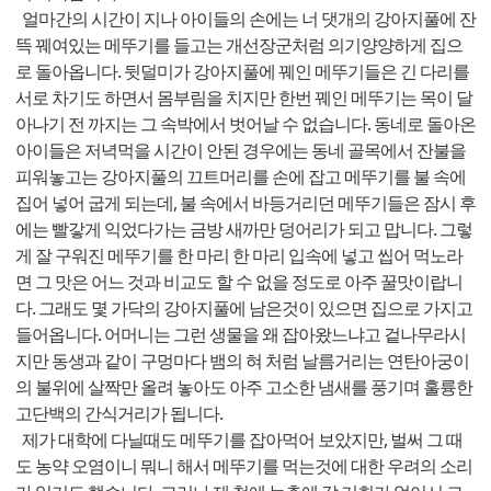
얼마간의 시간이 지나 아이들의 손에는 너 댓개의 강아지풀에 잔
뜩 꿰여있는 메뚜기를 들고는 개선장군처럼 의기양양하게 집으
로 돌아옵니다. 뒷덜미가 강아지풀에 꿰인 메뚜기들은 긴 다리를
서로 차기도 하면서 몸부림을 치지만 한번 꿰인 메뚜기는 목이 달
아나기 전 까지는 그 속박에서 벗어날 수 없습니다. 동네로 돌아온
아이들은 저녁먹을 시간이 안된 경우에는 동네 골목에서 잔불을
피워놓고는 강아지풀의 끄트머리를 손에 잡고 메뚜기를 불 속에
집어 넣어 굽게 되는데, 불 속에서 바등거리던 메뚜기들은 잠시 후
에는 빨갛게 익었다가는 금방 새까만 덩어리가 되고 맙니다. 그렇
게 잘 구워진 메뚜기를 한 마리 한 마리 입속에 넣고 씹어 먹노라
면 그 맛은 어느 것과 비교도 할 수 없을 정도로 아주 꿀맛이랍니
다. 그래도 몇 가닥의 강아지풀에 남은것이 있으면 집으로 가지고
들어옵니다. 어머니는 그런 생물을 왜 잡아왔느냐고 겉나무라시
지만 동생과 같이 구멍마다 뱀의 혀 처럼 날름거리는 연탄아궁이
의 불위에 살짝만 올려 놓아도 아주 고소한 냄새를 풍기며 훌륭한
고단백의 간식거리가 됩니다.
제가 대학에 다닐때도 메뚜기를 잡아먹어 보았지만, 벌써 그 때
도 농약 오염이니 뭐니 해서 메뚜기를 먹는것에 대한 우려의 소리