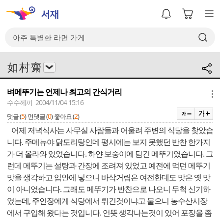
如 村 齋
벼메뚜기는 언제나 최고의 간식거리
메뉴
수수께끼 2004/11/04 15:16
5
0
2
댓글 (
)
먼댓글 (
)
좋아요 (
)
어제 저녁식사는 사무실 사람들과 어울려 주변의 식당을 찾았습
니다. 주메뉴야 닭도리탕인데 평시에는 보지 못했던 반찬 한가지
가 더 올라와 있었습니다. 하얀 보숭이에 담긴 메뚜기였습니다. 그
런데 메뚜기는 설탕과 간장에 조려져 있었고 예전에 먹던 메뚜기
맛을 생각하고 입안에 넣으니 바삭거림은 여전한데도 맛은 옛 맛
이 아니었습니다. 그래도 메뚜기가 반찬으로 나오니 무척 신기하
였는데, 주인장에게 식당에서 튀긴것이냐고 물으니 농수산시장
에서 구입해 왔다는 것입니다. 언뜻 생각나는것이 있어 포장을 좀