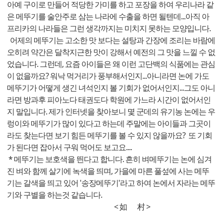
아예 구이로 만들어 적당한 가미를 하고 포장을 하여 우리나라 같
은 메뚜기를 술안주로 삼는 나라에 수출을 하면 될텐데...아직 아
프리카의 나라들은 그런 생각까지는 미치지 못하는 모양입니다.
어제의 메뚜기는 고소한 맛 보다는 설탕과 간장에 조리는 바람에
오히려 약간은 달착지근한 맛이 강해서 예전의 그 맛을 느낄 수 없
었습니다. 그런데, 요즘 아이들은 왜 이런 고단백의 식품에는 관심
이 없을까요? 워낙 먹거리가 풍부해서인지...아니라면 논에 가도
메뚜기가 어떻게 생긴 녀석인지 볼 기회가 없어서인지...그도 아니
라면 방과후 피아노다 태권도다 학원에 가느라 시간이 없어서인
지 말입니다. 제가 인터넷을 찾아보니 몇 군데의 유기농 논에는 우
렁이와 메뚜기가 많이 있다고 하는데 주말에는 아이들과 그곳이
라도 찾는다면 보기 힘든 메뚜기를 볼 수 있지 않을까요? 또 기회
가 된다면 잡아서 구워 먹어도 보고요....
* 메뚜기는 보호색을 띈다고 합니다. 흔히 벼메뚜기는 논에 심겨
진 벼와 함께 살기에 녹색을 띄며, 가을에 마른 풀섶에 사는 메뚜
기는 갈색을 띄고 있어 '송장메뚜기'라고 하여 논에서 자라는 메뚜
기와 구별을 하는것 같습니다.
< 如 村 >