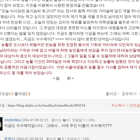
가 없어 보였고, 이것을 이용해서 시원한 된장국을 만들었습니다.
"오늘 식사당번 음식솜씨 최고다!!" 라는 찬사와 함께 커다란 가마솥에 담긴 국을 하
치웠습니다. 저는 먹고 싶지도 않았지만 미처 제가 먹을 국물 조차도 남아있지 않아 먹
날 저녁 반성회 시간....오늘의 맛있는 요리의 재료를 발표하자 여학생들을 필두로 여기 
면서 난리들인 것입니다. 그 무섭던 대장은 흐믓한 미소를 지으면서 대원들에게 고단백
수고했다는 말을 잊지 않았습니다. 지금도 뱀이라면 기겁을 하는데 그 때는 어찌 그런 
 다 생겼는지....지금도 수수께끼(? ===> 어디서 많이 본듯한 단어입니다)입니다.
 농활은 도시보다 뒤떨어진 빈농을 위한 진정한 봉사의 기회로 머리속에 각인되어 있습
낭만이라는 기억은 아예 없고 어떻게 하면 농민들에게 반감을 주지 않으면서(농민들
의 대상이자 증오의 대상이었으니까요...) 그들의 일을 도울 수 있을까에 대하여 상당히
 납니다. 그리고 농활 기간인 20여일은 아예 죽었다고 각오하고 농활에 임했던 것이 
의 공통적인 마음가짐이었습니다. 이번 서울대생들의 농활 철수 기사를 접하며 제가 
피소드 몇 개를 적어 보았습니다
.
 如 村 >
먼댓글(
0
)
좋아요(
3
)
좋아요
ｌ
공유하기
소 :
ㅣ
https://blog.aladin.co.kr/trackback/mindbook/494254
주소복사
먼댓글
ceylontea
|
|
2004-07-09 02:25
좋아요
0
댓글달기
URL
지금도 수수께끼입니다... 그래서... 서재 주인 이름이 수수께끼???
호랑녀
|
|
2004-07-09 08:59
좋아요
0
댓글달기
URL