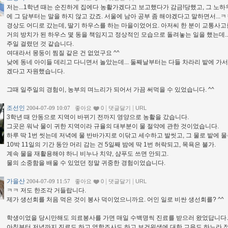
저는...1학년 때는 순진하게 집에다 농활가겠다고 보고했다가 감금!당했고, 그 노하
에 그 담부터는 말을 하지 않고 갔죠. 서울에 남아 공부 좀 해야겠다고 말하면서...ㅋ
경상도 어디로 갔는데, 딸기 하우스를 하는 마을이었어요. 아저씨 한 분이 교통사고
거의 방치가 된 하우스 몇 동을 책임지고 정상적인 모습으로 돌려놓는 일을 했는데...
주일 걸렸던 것 같습니다.
여대라서 몽둥이 찜질 같은 건 없었구요 ^^
낮에 동네 아이들 데리고 다니면서 놀았는데... 둘째날부터는 다들 차라리 밭에 가서
겠다고 자원했습니다.
그때 일주일의 경험이, 농부의 며느리가 되어서 가끔 써먹을 수 있었습니다. ^^
조선인
|
|
2004-07-09 10:07
좋아요
0
댓글달기
URL
3학년 때 안동으로 지역이 바뀌기 전까지 영양으로 농활을 갔습니다.
그곳은 워낙 물이 귀한 지역이라 규율의 대부분이 물 절약에 관한 것이었습니다.
하루 딱 1번 씻는데 저녁에 물 반바가지로 이닦고 세수하고 발씻고, 그 물로 밭에 물
10박 11일의 기간 동안 머리 감는 건 5일째 밤에 딱 1번 허락되고, 목욕은 불가.
계속 물을 재활용해야 하니 비누나 치약, 샴푸도 쓰면 안되고.
물의 소중함을 배울 수 있었던 정말 귀중한 경험이었습니다.
가을산
|
|
2004-07-09 11:57
좋아요
0
댓글달기
URL
ㅋㅋ 저도 한조각 거들랍니다.
제가 생선회를 처음 먹은 것이 봉사 덕이었으니까요. 어인 일로 비싼 생선회를? ^^
학생이었을 당시만해도 의료봉사를 가면 매일 수백명씩 진료를 받으러 왔었답니다.
아침부터 저녁까지 진료도 하고 역학조사도 하고 보건위생에 대한 교육도 하느라 