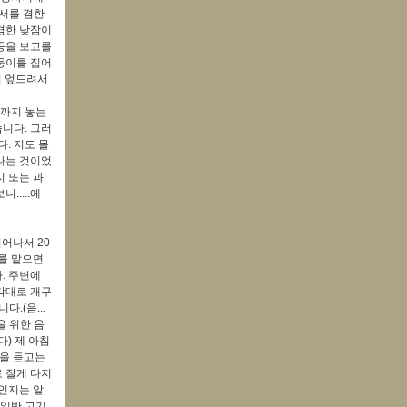
피서를 겸한
겸한 낮잠이
등을 보고를
둥이를 집어
며 엎드려서
)까지 놓는
니다. 그러
다. 저도 몰
나는 것이었
 또는 과
....에
어나서 20
를 맡으면
. 주변에
각대로 개구
.(음...
 위한 음
다) 제 아침
)을 듣고는
로 잘게 다지
인지는 알
 일반 고기