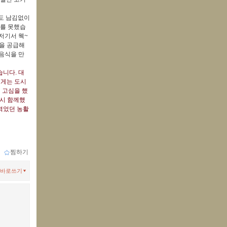
나도 남김없이
지를 못했습
저기서 웩~
을 공급해
음식을 만
니다. 대
에게는 도시
 고심을 했
당시 함께했
겪었던 농활
ｌ
찜하기
바로쓰기