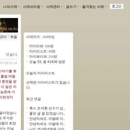
나의서재
ｌ
서재브리핑
ｌ
서재관리
ｌ
글쓰기
ｌ
즐겨찾는 서재
ｌ
관리
ｌ
북플
서재지수
: 16490점
마이리뷰:
편
100
마이리스트:
편
49
댓글(
4
)
마이페이퍼:
편
210
오늘 33, 총 41636 방문
-07-09 01:54
이야기를 회
오늘의 마이리스트
 출발 며칠
 훈련을 받
선택된 마이리스트가 없습니
이 일은 지
다.
 농촌에 가
 이런것이
최근 댓글
혹시 조석환 선수가 김..
마을이었습니
좋은 글 잘 읽었습니다..
득 무거운
안녕하세요. 어릴때 미..
써클의 회장
안녕하세요. 어릴때 미..
서는 마닐
나도 연가6년명을 가지..