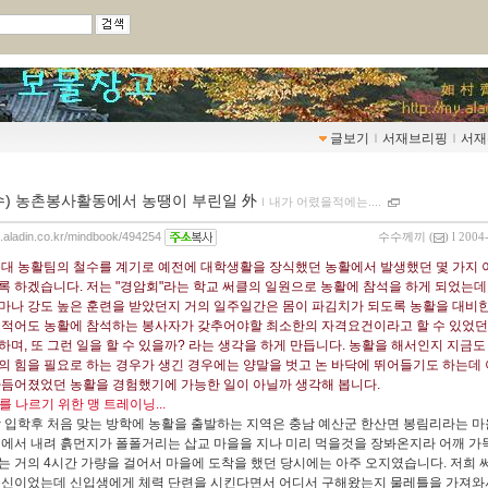
글보기
ｌ
서재브리핑
ｌ
서재
수) 농촌봉사활동에서 농땡이 부린일 外
ｌ
내가 어렸을적에는....
og.aladin.co.kr/mindbook/494254
수수께끼
(
) l 2004
대 농활팀의 철수를 계기로 예전에 대학생활을 장식했던 농활에서 발생했던 몇 가지 
록 하겠습니다. 저는 "경암회"라는 학교 써클의 일원으로 농활에 참석을 하게 되었는데
마나 강도 높은 훈련을 받았던지 거의 일주일간은 몸이 파김치가 되도록 농활을 대비한
 적어도 농활에 참석하는 봉사자가 갖추어야할 최소한의 자격요건이라고 할 수 있었던 
하며, 또 그런 일을 할 수 있을까? 라는 생각을 하게 만듭니다. 농활을 해서인지 지금도
의 힘을 필요로 하는 경우가 생긴 경우에는 양말을 벗고 논 바닥에 뛰어들기도 하는데
다듬어졌었던 농활을 경험했기에 가능한 일이 아닐까 생각해 봅니다.
게를 나르기 위한 맹 트레이닝...
 입학후 처음 맞는 방학에 농활을 출발하는 지역은 충남 예산군 한산면 봉림리라는 
역에서 내려 흙먼지가 폴폴거리는 삽교 마을을 지나 미리 먹을것을 장봐온지라 어깨 가
는 거의 4시간 가량을 걸어서 마을에 도착을 했던 당시에는 아주 오지였습니다. 저희 
출신이었는데 신입생에게 체력 단련을 시킨다면서 어디서 구해왔는지 물레틀을 가져와