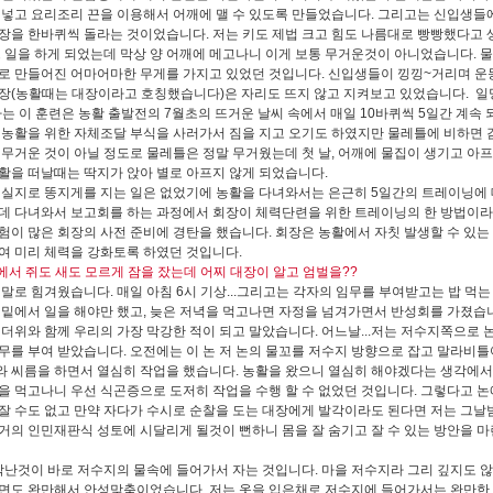
 넣고 요리조리 끈을 이용해서 어깨에 맬 수 있도록 만들었습니다. 그리고는 신입생들
장을 한바퀴씩 돌라는 것이었습니다. 저는 키도 제법 크고 힘도 나름대로 빵빵했다고 
그 일을 하게 되었는데 막상 양 어깨에 메고나니 이게 보통 무거운것이 아니었습니다. 
로 만들어진 어마어마한 무게를 가지고 있었던 것입니다. 신입생들이 낑낑~거리며 운
장(농활때는 대장이라고 호칭했습니다)은 자리도 뜨지 않고 지켜보고 있었습니다. 일
는 이 훈련은 농활 출발전의 7월초의 뜨거운 날씨 속에서 매일 10바퀴씩 5일간 계속 
 농활을 위한 자체조달 부식을 사러가서 짐을 지고 오기도 하였지만 물레틀에 비하면 감
 무거운 것이 아닐 정도로 물레틀은 정말 무거웠는데 첫 날, 어깨에 물집이 생기고 아
활을 떠날때는 딱지가 앉아 별로 아프지 않게 되었습니다.
실지로 똥지게를 지는 일은 없었기에 농활을 다녀와서는 은근히 5일간의 트레이닝에 
데 다녀와서 보고회를 하는 과정에서 회장이 체력단련을 위한 트레이닝의 한 방법이
험이 많은 회장의 사전 준비에 경탄을 했습니다. 회장은 농활에서 자칫 발생할 수 있는
여 미리 체력을 강화토록 하였던 것입니다.
지에서 쥐도 새도 모르게 잠을 잤는데 어찌 대장이 알고 엄벌을??
말로 힘겨웠습니다. 매일 아침 6시 기상...그리고는 각자의 임무를 부여받고는 밥 먹는
 밑에서 일을 해야만 했고, 늦은 저녁을 먹고나면 자정을 넘겨가면서 반성회를 가졌습니
 더위와 함께 우리의 가장 막강한 적이 되고 말았습니다. 어느날...저는 저수지쪽으로 
무를 부여 받았습니다. 오전에는 이 논 저 논의 물꼬를 저수지 방향으로 잡고 말라비틀
 씨름을 하면서 열심히 작업을 했습니다. 농활을 왔으니 열심히 해야겠다는 생각에서
을 먹고나니 우선 식곤증으로 도저히 작업을 수행 할 수 없었던 것입니다. 그렇다고 논
잘 수도 없고 만약 자다가 수시로 순찰을 도는 대장에게 발각이라도 된다면 저는 그날
거의 인민재판식 성토에 시달리게 될것이 뻔하니 몸을 잘 숨기고 잘 수 있는 방안을 마
각난것이 바로 저수지의 물속에 들어가서 자는 것입니다. 마을 저수지라 그리 깊지도 않
면도 완만해서 안성맞춤이었습니다. 저는 옷을 입은채로 저수지에 들어가서는 완만한