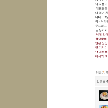
와 다를바
대원들은 
다 먹어 
니다. 그
웩~ 거리
주느라고 
들 용기가
제게 있어
학생활의 
민은 선망
던 기억이
던 대원들
에서의 에
<
댓글(
4
)
먼댓글 주