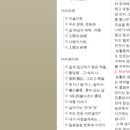
라 포대에
메고 운동
마이리뷰
장 먼저 
미술사학
통 통나무
우리 문화, 문화재
모습을 회
나르기>라
길 떠남의 매력...여행
중간 중간
人間과 自然
마도 별로
사람이기에...
던것이 농
人間과 科學
농활중에 
도 있었는
마이페이퍼
구하여 경
를 우려하
쉽게 접근하기 힘든 책들..
2. 저수
황당함....그 속의 나...
농활은 정
身辯,雜記...그리고 時論
는 뙤약볕
웃거나 말거나...알아서..
히 졸음은
蘭心蘭香...香이 있는 삶
만드는 임
<尙 武(불사조)> 通信
진흙덩이와
여행 이야기
런데 점심
살아가는 '맛'과 '멋'
농로에서 
우리 文化 어떤걸까?
시간에는 
습니다.
내가 어렸을적에는....
그 때 생
알쏭달쏭 문화재 이야기
지의 경사