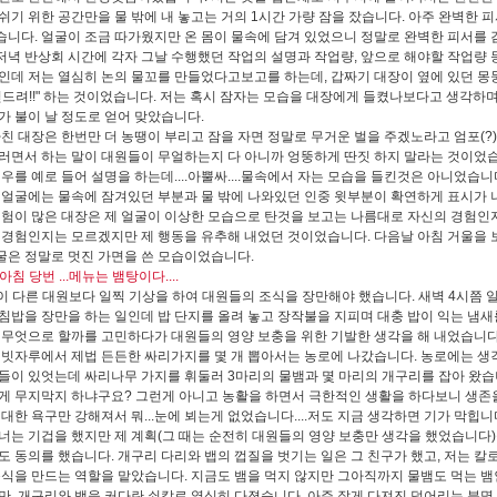
쉬기 위한 공간만을 물 밖에 내 놓고는 거의 1시간 가량 잠을 잤습니다. 아주 완벽한 
니다. 얼굴이 조금 따가웠지만 온 몸이 물속에 담겨 있었으니 정말로 완벽한 피서를 
저녁 반상회 시간에 각자 그날 수행했던 작업의 설명과 작업량, 앞으로 해야할 작업량 
인데 저는 열심히 논의 물꼬를 만들었다고보고를 하는데, 갑짜기 대장이 옆에 있던 몽
엎드려!!" 하는 것이었습니다. 저는 혹시 잠자는 모습을 대장에게 들켰나보다고 생각하
가 불이 날 정도로 얻어 맞았습니다.
친 대장은 한번만 더 농땡이 부리고 잠을 자면 정말로 무거운 벌을 주겠노라고 엄포(?
러면서 하는 말이 대원들이 무얼하는지 다 아니까 엉뚱하게 딴짓 하지 말라는 것이었습
경우를 예로 들어 설명을 하는데....아뿔싸....물속에서 자는 모습을 들킨것은 아니었습니
 얼굴에는 물속에 잠겨있던 부분과 물 밖에 나와있던 인중 윗부분이 확연하게 표시가 
경험이 많은 대장은 제 얼굴이 이상한 모습으로 탄것을 보고는 나름대로 자신의 경험인지
 경험인지는 모르겠지만 제 행동을 유추해 내었던 것이었습니다. 다음날 아침 거울을 보니.
 얼굴은 정말로 멋진 가면을 쓴 모습이었습니다.
 아침 당번 ...메뉴는 뱀탕이다....
이 다른 대원보다 일찍 기상을 하여 대원들의 조식을 장만해야 했습니다. 새벽 4시쯤 일
침밥을 장만을 하는 일인데 밥 단지를 올려 놓고 장작불을 지피며 대충 밥이 익는 냄새
 무엇으로 할까를 고민하다가 대원들의 영양 보충을 위한 기발한 생각을 해 내었습니다
 빗자루에서 제법 든든한 싸리가지를 몇 개 뽑아서는 농로에 나갔습니다. 농로에는 생
들이 있엇는데 싸리나무 가지를 휘둘러 3마리의 물뱀과 몇 마리의 개구리를 잡아 왔습니다
게 무지막지 하냐구요? 그런게 아니고 농활을 하면서 극한적인 생활을 하다보니 생존을
 대한 욕구만 강해져서 뭐...눈에 뵈는게 없었습니다....저도 지금 생각하면 기가 막힙니
너는 기겁을 했지만 제 계획(그 때는 순전히 대원들의 영양 보충만 생각을 했었습니다
도 동의를 했습니다. 개구리 다리와 뱁의 껍질을 벗기는 일은 그 친구가 했고, 저는 칼
음식을 만드는 역할을 맡았습니다. 지금도 뱀을 먹지 않지만 그아직까지 물뱀도 먹는 뱀
만, 개구리와 뱀을 커다란 쇠칼로 열심히 다졌습니다. 아주 잘게 다져진 덩어리는 분명