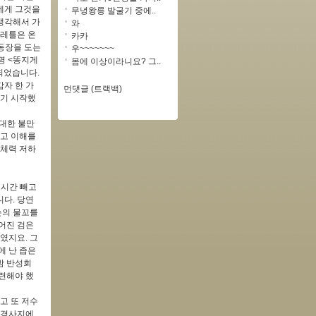
에게 그것을
무녕왕릉 발굴기 중에..
생각해서 가
와
물레틀은 온
카카
동장을 도는
우~~~~~~~
명 <똥지게
몸에 이상이라니요? 그..
되었습니다.
자 한 가
먼댓글 (트랙백)
프기 시작했
대한 불만
라고 이해를
 체력 저하
 시간 빼고
다. 당연
논의 물꼬를
어진 검은
였지요. 그
에 난 좁은
밤 반성회
련해야 했
고 또 저수
 경사지에