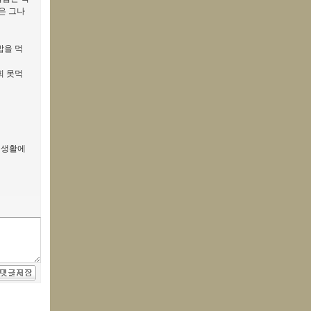
은 그나
밥을 먹
회 못먹
회생활에