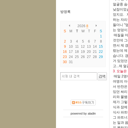
얼굴중 숨
낮잠이었습
방명록
었지요. 
하는 자리
들더니 "
2026
8
는 엉덩이
S
M
T
W
T
F
S
매질을 마
1
것인데 그
2
3
4
5
6
7
8
면서 제 
9
10
11
12
13
14
15
랐는데 제
16
17
18
19
20
21
22
습니다. 
23
24
25
26
27
28
29
거 있었던
30
31
고...제
3. 오늘은
매일 2명
여명의 아
서 반찬은
있던 싸리
리와 물뱀
제가 그렇
식과 잠에
식사 파트
powered by
aladin
그 파트너
는 일과 
지 못하지