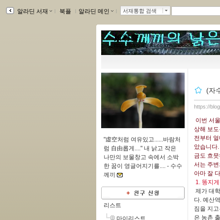
알라딘 서재
ｌ
북플
ｌ
알라딘 메인
ｌ
서재통합 검색
如 村 齋
https://blog.aladin.co.kr/mindbook
(자
https://bl
이번 서울
상해 보도
전부터 얼
"虛空처럼 여유있고......바람처
았습니다.
럼 自由롭게...." 내 낡고 작은
금도 흐믓
나만의 보물창고 속에서 소박
서는 주변
한 꿈이 영글어지기를.... -
수수
아마 잘 
께끼
1. 똥지
제가 대학
다. 예산
리스트
짐을 지고
은 농촌 
마이리스트