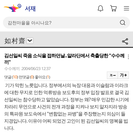
如 村 齋
김선일씨 죽음 소식을 접하던날..알라딘에서 축출당한 "수수께
메뉴
끼"
수수께끼 2004/06/23 12:37
10
0
1
댓글 (
)
먼댓글 (
)
좋아요 (
)
기가 막힌 노릇입니다. 정부에서의 늑장 대응과 이슬람과 이라크
에 대한 무지로 인한 억류방송 보도후의 정부 입장 발표로 결국 김
선일씨는 참수당하고 말았습니다. 정부는 왜? 매우 민감한 시기에
차라리 무언으로 사건의 전개 과정을 지켜나 보지 알자지라 방송
의 특파원 보도속에서 "변함없는 파병"을 주장했는지 의심이 들
지경입니다. 이유야 어찌 되었건 고인이 된 김선일씨의 명복을 빕
니다.