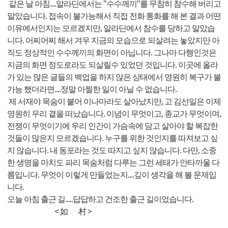
같은 날 아침....알라딘에서는 "수수께끼"를 무참히 참수해 버리고
말았습니다. 접속이 불가능해서 직접 전화 통화를 해 본 결과 어떤
이유에서인지는 모르겠지만, 알라딘에서 참수를 당하고 말았습
니다. 어찌어찌 해서 겨우 지금의 모습으로 되살려는 놓았지만 아
직도 정상적인 수수께끼의 화면이 아닙니다. 그나마 다행인것은
지금의 화면 정도로라도 되살릴수 있었던 것입니다. 이곳에 올라
가 있는 많은 글들의 백업을 하지 않은 상태에서 영원히 복구가 불
가능 했더라면....정말 아찔한 일이 아닐 수 없습니다.
제 서재야 목숨이 붙어 이나마라도 살아났지만, 고 김선일은 이제
영원히 우리 곁을 떠났습니다. 이념이 무엇이고, 종교가 무엇이며,
전쟁이 무엇이기에 우리 인간이 가슴속에 담고 살아야 할 복잡한
것들이 많은지 모르겠습니다. 누구를 위한 것인지를 따져보고 싶
지 않습니다. 내 동포라는 것도 따지고 싶지 않습니다. 다만, 소중
한 생명을 마치도 파리 목숨처럼 다루는 그런 세태가 안타까울 다
름입니다. 무엇이 이렇게 만들었는지....깊이 생각을 해 볼 문제입
니다.
오늘 아침 출근 길.....답답하고 건조한 출근 길이었습니다.
< 如 村 >