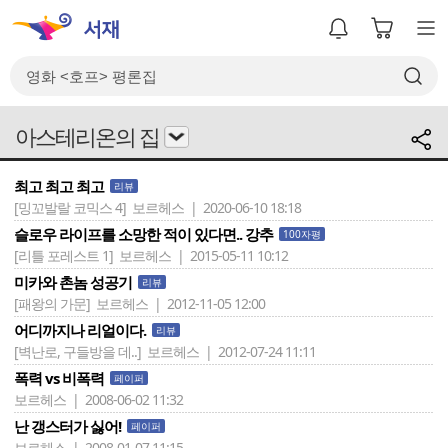
아스테리온의 집
최고 최고 최고
리뷰
[밍꼬발랄 코믹스 4]
보르헤스 | 2020-06-10 18:18
슬로우 라이프를 소망한 적이 있다면.. 강추
100자평
[리틀 포레스트 1]
보르헤스 | 2015-05-11 10:12
미카와 촌놈 성공기
리뷰
[패왕의 가문]
보르헤스 | 2012-11-05 12:00
어디까지나 리얼이다.
리뷰
[벽난로, 구들방을 데..]
보르헤스 | 2012-07-24 11:11
폭력 vs 비폭력
페이퍼
보르헤스 | 2008-06-02 11:32
난 갱스터가 싫어!
페이퍼
보르헤스 | 2008-01-07 11:15