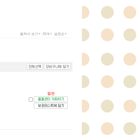
펼쳐서 보기
25개
설정순
절판