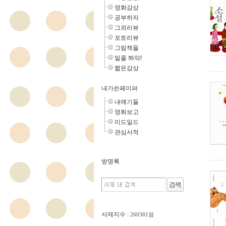
영화감상
공부하자
그외리뷰
포토리뷰
그림책들
밑줄 쫘악!
짧은감상
내가쓴페이퍼
내얘기들
영화보고
미드일드
관심서적
방명록
서재지수
: 260381점