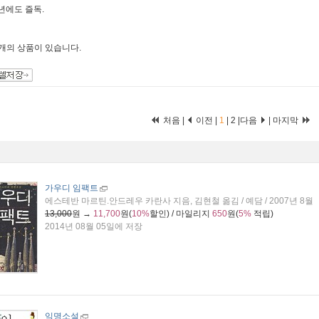
4년에도 즐독.
6개
의 상품이 있습니다.
처음 |
이전 |
1
|
2
|
다음
|
마지막
가우디 임팩트
에스테반 마르틴.안드레우 카란사 지음, 김현철 옮김 / 예담 / 2007년 8월
13,000
원 →
11,700
원(
10%
할인) / 마일리지
650
원(
5%
적립)
2014년 08월 05일에 저장
익명소설