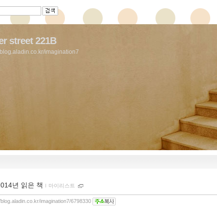
r street 221B
//blog.aladin.co.kr/imagination7
2014년 읽은 책
ｌ
마이리스트
//blog.aladin.co.kr/imagination7/6798330