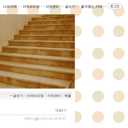
나의서재
ｌ
서재브리핑
ｌ
서재관리
ｌ
글쓰기
ｌ
즐겨찾는 서재
ｌ
글보기
ｌ
서재브리핑
ｌ
서재관리
ｌ
북플
댓글(
2
)
이매지
(
) l 2014-01-06 09:01