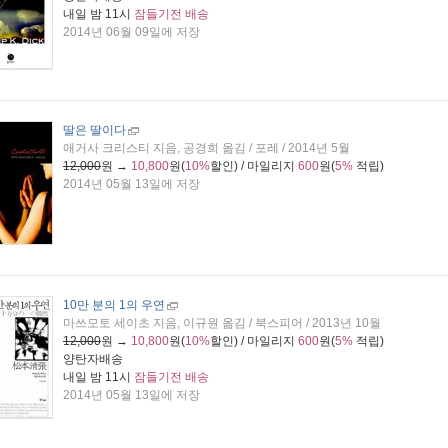
내일 밤 11시
잠들기전 배송
2014년 06월 09일에 저장
딸은 딸이다
애거사 크리스티 지음, 공경희 옮김 / 포레 / 2014년 5월
12,000
원 →
10,800
원(
10%
할인) / 마일리지
600
원(
5%
적립)
2014년 05월 13일에 저장
10만 분의 1의 우연
마쓰모토 세이초 지음, 이규원 옮김 / 북스피어 / 2013년 10월
12,000
원 →
10,800
원(
10%
할인) / 마일리지
600
원(
5%
적립)
양탄자배송
내일 밤 11시
잠들기전 배송
2014년 05월 13일에 저장