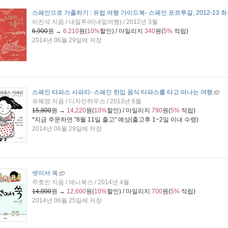
스페인으로 가출하기 : 유럽 여행 가이드북
- 스페인.포르투갈, 2012-13 
이진석 지음 / 내일투어(내일여행) / 2012년 3월
6,900
원 →
6,210
원(
10%
할인) / 마일리지
340
원(
5%
적립)
2014년 06월 29일에 저장
스페인 타파스 사파리
- 스페인 한입 음식 타파스를 타고 떠나는 여행
유혜영 지음 / 디자인하우스 / 2013년 6월
15,800
원 →
14,220
원(
10%
할인) / 마일리지
790
원(
5%
적립)
*지금 주문하면 "
8월 11일 출고
" 예상(출고후 1~2일 이내 수령)
2014년 06월 29일에 저장
셋이서 쑥
주호민 지음 / 애니북스 / 2014년 4월
14,000
원 →
12,600
원(
10%
할인) / 마일리지
700
원(
5%
적립)
2014년 06월 25일에 저장