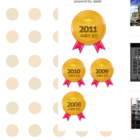
powered by
aladin