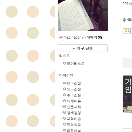
201
총
4
@imagination7 -
이매지
리스트
마이리스트
마이리뷰
한국소설
외국소설
추리소설
에세이류
인문사회
경제경영
과학예술
만화책들
화장품들