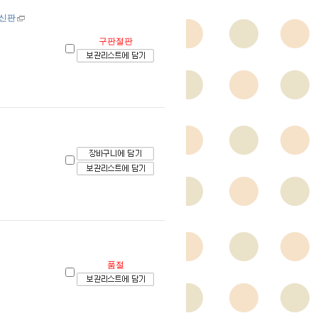
최신판
구판절판
품절