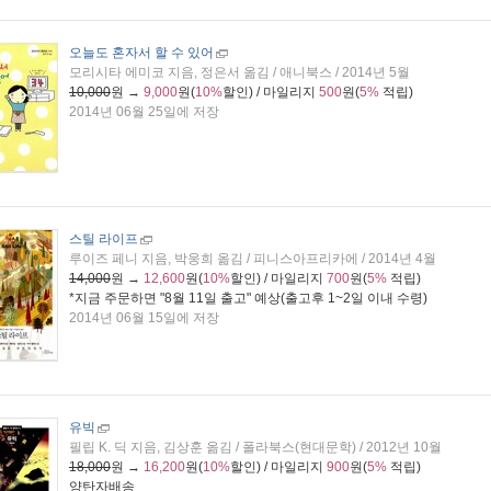
오늘도 혼자서 할 수 있어
모리시타 에미코 지음, 정은서 옮김 / 애니북스 / 2014년 5월
10,000
원 →
9,000
원(
10%
할인) / 마일리지
500
원(
5%
적립)
2014년 06월 25일에 저장
스틸 라이프
루이즈 페니 지음, 박웅희 옮김 / 피니스아프리카에 / 2014년 4월
14,000
원 →
12,600
원(
10%
할인) / 마일리지
700
원(
5%
적립)
*지금 주문하면 "
8월 11일 출고
" 예상(출고후 1~2일 이내 수령)
2014년 06월 15일에 저장
유빅
필립 K. 딕 지음, 김상훈 옮김 / 폴라북스(현대문학) / 2012년 10월
18,000
원 →
16,200
원(
10%
할인) / 마일리지
900
원(
5%
적립)
양탄자배송