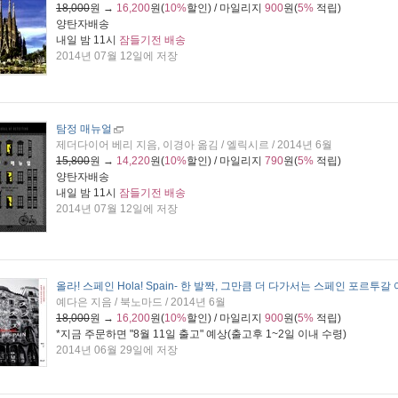
18,000
원 →
16,200
원(
10%
할인) / 마일리지
900
원(
5%
적립)
양탄자배송
내일 밤 11시
잠들기전 배송
2014년 07월 12일에 저장
탐정 매뉴얼
제더다이어 베리 지음, 이경아 옮김 / 엘릭시르 / 2014년 6월
15,800
원 →
14,220
원(
10%
할인) / 마일리지
790
원(
5%
적립)
양탄자배송
내일 밤 11시
잠들기전 배송
2014년 07월 12일에 저장
올라! 스페인 Hola! Spain
- 한 발짝, 그만큼 더 다가서는 스페인 포르투갈
예다은 지음 / 북노마드 / 2014년 6월
18,000
원 →
16,200
원(
10%
할인) / 마일리지
900
원(
5%
적립)
*지금 주문하면 "
8월 11일 출고
" 예상(출고후 1~2일 이내 수령)
2014년 06월 29일에 저장