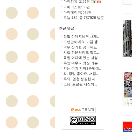
마이리뷰:
편
2135
마이리스트:
편
50
마이페이퍼:
편
541
오늘 185, 총 737626 방문
최근 댓글
정말 이매지님은 서재..
오랜만이네요. 가끔 생..
너무 신기한 곳이네요...
시집 전문서점도 있고,..
독일 어디에 있는 서점..
우앙 너무나 멋진 리뷰..
저는 여기 지하1층밖에..
와. 정말 좋아요. 서점..
우와- 엄청 성실한 서..
그냥, 프로필 사진의 ..