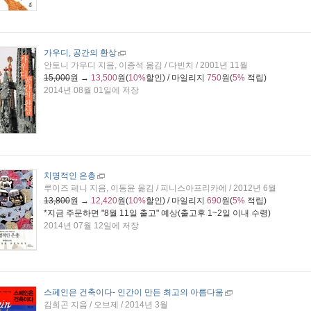
가우디, 공간의 환상
안토니 가우디 지음, 이종석 옮김 / 다빈치 / 2001년 11월
15,000
원 →
13,500
원(
10%
할인) / 마일리지
750
원(
5%
적립)
2014년 08월 01일에 저장
치명적인 은총
루이즈 페니 지음, 이동윤 옮김 / 피니스아프리카에 / 2012년 6월
13,800
원 →
12,420
원(
10%
할인) / 마일리지
690
원(
5%
적립)
*지금 주문하면 "
8월 11일 출고
" 예상(출고후 1~2일 이내 수령)
2014년 07월 12일에 저장
스페인은 건축이다
- 인간이 만든 최고의 아름다움
김희곤 지음 / 오브제 / 2014년 3월