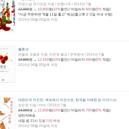
익명소설 작가모임 지음 / 은행나무 / 2014년 7월
12,000
원 →
10,800
원(
10%
할인) / 마일리지
600
원(
5%
적립)
*지금 주문하면 "
8월 11일 출고
" 예상(출고후 1~2일 이내 수령)
2014년 08월 05일에 저장
불륜
파울로 코엘료 지음, 민은영 옮김 / 문학동네 / 2014년 7월
13,800
원 →
12,420
원(
10%
할인) / 마일리지
690
원(
5%
적립)
2014년 08월 05일에 저장
대한민국 치킨전
- 백숙에서 치킨으로, 한국을 지배한 닭 이야기
정은정 지음 / 따비 / 2014년 7월
14,000
원 →
12,600
원(
10%
할인) / 마일리지
700
원(
5%
적립)
양탄자배송
내일 밤 11시
잠들기전 배송
2014년 08월 05일에 저장