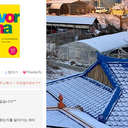
ｌ
찜하기
ｌ
ThanksTo
ㅣ
주소복사
먼댓글바로쓰기
같습니다^^
 왔는지를 알아가는 재미