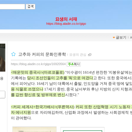
묘생의 서재
https://blog.aladin.co.kr/gigo
글보기
ｌ
고추와 커피의 문화인류학
ｌ
묘생의 관심
https://blog.aladin.co.kr/gigo/16920564
<
매운맛의 중국사
>(
마르코폴로
)
"
이수광이 1614년
편찬한 '지봉유설'
에는
기록에는
당시 조선인들
이 고추를 '독'으로 여겼다
고 한다. 또한
중국에서는
내용
에서 피어났다. 16세기 남미 대륙에서 출발, 인도양을 거쳐 중국 땅에 닿
용 식물로 쓰였으나
17세기 중반, 중국 남서부와 후난 지방의 산지 지형
를 값싼 향신료 및 방부제로 변신
시켰다."
<
커피 세계사
+
한국가배사
>(
푸른역사
)
커피 또한 산업혁명 시기 노동자
자 에너지원
으로 자리매김하며, 산업화 과정에서 발생하는 사회경제적 변
이 관여했다.