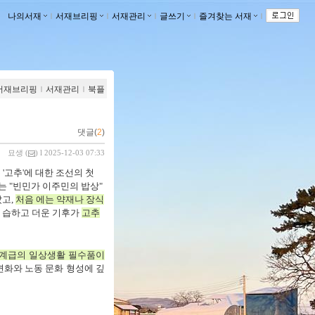
나의서재
ｌ
서재브리핑
ｌ
서재관리
ｌ
글쓰기
ｌ
즐겨찾는 서재
ｌ
서재브리핑
ｌ
서재관리
ｌ
북플
댓글(
2
)
묘생
(
) l 2025-12-03 07:33
 '고추'에 대
한 조선의 첫
 "빈민가 이주민의 밥상"
았고,
처음 에는 약재나 장식
과 습하고 더운 기후가
고추
 계급의 일상생활 필수품이
화와 노동 문화 형성에 깊