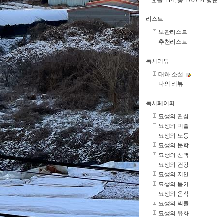
오늘 114, 총 170714 방
리스트
보관리스트
추천리스트
독서리뷰
대하 소설
나의 리뷰
독서페이퍼
묘생의 관심
묘생의 미술
묘생의 노동
묘생의 문학
묘생의 산책
묘생의 건강
묘생의 지인
묘생의 듣기
묘생의 음식
묘생의 벽돌
묘생의 유화