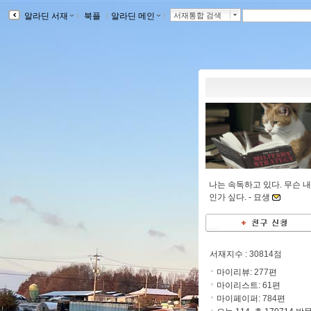
알라딘 서재
ｌ
북플
ｌ
알라딘 메인
ｌ
서재통합 검색
나는 속독하고 있다. 무슨 
인가 싶다. -
묘생
서재지수
: 30814점
마이리뷰:
277
편
마이리스트:
61
편
마이페이퍼:
784
편