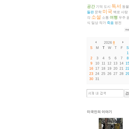
독서
공간
기억
도시
동물
미국
들판
문학
백로
사랑
소설
여행
각
소통
우주
식
일상
작가
죽음
평전
2026
8
S
M
T
W
T
F
S
1
2
3
4
5
6
7
8
9
10
11
12
13
14
1
16
17
18
19
20
21
2
23
24
25
26
27
28
2
30
31
미국인의 이야기