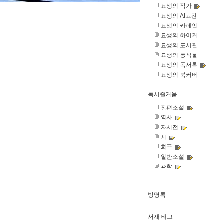
묘생의 작가
묘생의 AI고전
묘생의 카페인
묘생의 하이커
묘생의 도서관
묘생의 동식물
묘생의 독서록
묘생의 북커버
독서즐거움
장편소설
역사
자서전
시
희곡
일반소설
과학
방명록
서재 태그