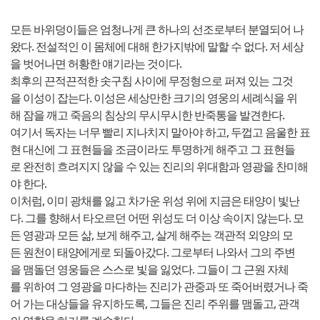
모든 바위덩이들은 엄청나게 큰 하나의 선조로부터 분열되어 나
왔다. 전설적인 이 몸체에 대해 한가지밖에 말할 수 없다. 저 세상
을 벗어나면 허황한 얘기라는 것이다.
최후의 끈적끈적한 솟구침 사이에 무정형으로 퍼져 있는 그것
을 이성이 잡는다. 이성은 세상만한 크기의 영웅의 세례식을 위
해 잠을 깨고 죽음의 침상의 무시무시한 반죽통을 발견한다.
여기서 독자는 너무 빨리 지나치지 말아야 하고, 두껍고 음울한 표
현 대신에 그 표현들을 조금이라도 투명하게 해주고 그 표현들
로 완전히 흐려지지 않을 수 있는 진리의 위대함과 영광을 찬미해
야 한다.
이처럼, 이미 광채를 잃고 차가운 위성 위에 지금은 태양이 빛난
다. 그를 향해서 타오르던 어떤 위성도 더 이상 속이지 않는다. 모
든 영광과 모든 삶, 보게 해주고, 살게 해주는 객관적 외양의 모
든 원천이 태양에게로 되돌아갔다. 그로부터 나와서 그의 주변
을 맴돌던 영웅들은 스스로 빛을 잃었다. 그들이 그 근원 자체
를 위하여 그 영광을 마다하는 진리가 관중과 또 죽어버렸거나 죽
어 가는 대상들을 유지하도록, 그들은 진리 주위를 맴돌고, 관객