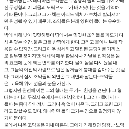
고 끌어당긴다. 왜냐하면 조약돌은 무정형의 돌의 괴물 위에 가해
진 무정형의 이 괴물의 노력으로 그가 태어났다는 것을 기억하
기 때문이다. 그리고 그 개체는 아직도 액체가 수차례 발라져야
만 완성될 수 있기 때문에, 조약돌은 본래 영원히 물에는 유순하
다.
밤에 비해 낮이 밋밋하듯이 땅에서는 밋밋한 조약돌을 파도가 다
시 뒤덮는 순간, 물은 그를 반짝이게 한다. 그리고 물이 내부에 작
용할 수 없지만, 그리고 매우 섬세하고 밀집된 돌덩이를 가까스
로 침투할 뿐이지만, 액체의 매우 활발하나 가냘플 접착성은 돌
의 표면에 눈에 띄는 변화를 야기한다. 물이 돌을 다시 윤을 내
고, 그들의 이전의 사랑으로 입은 상처들에 붕대를 감아주는 것 같
다. 그래서 잠시 조약돌의 외면은 그 내면과 닮는다--조약돌
은 그 육체 위에 젊음의 눈을 가진다.
그렇지만 완전에 이른 그의 형태는 두 가지 환경을 견딘다. 그 형
태는 바다의 무질서 속에서는 태연자약하다. 그러나 물에서 나
올 때는 좀더 작아져서, 그러나 흠 없이 나온다. 그리고 또한 크게
라고 말할 수도 있다. 왜냐하면 돌의 크기는 양으로 결정되지 않
기 때문이다.
물에서 나온 조약돌은 이내 마른다. 그에게 가해졌던 엄청난 노력