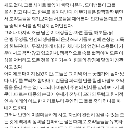
새도 없다. 그들 사이로 풀잎이 삐죽 나온다. 도마뱀들이 그들
을 헤집고 다니고, 함부로 돌아다닌다. 메뚜기들은 팔짝팔짝 뛰면
서 조약돌들을 재기보다는 서로들을 재어본다. 인간들은 때로 그
들 중의 하나를 멀찌감치 집어던진다.
그러나 마지막 조금 남은 이 대상들은, 마른 풀들, 해초들, 낡
은 병 뚜껑들, 인간의 생필품의 온갖 쓰레기들로 인해 손상된 고독
의 한복판에서 무질서하게 버려진 채, 대기의 엄청난 소용돌이 가
운데서도 꼼짝 않고 있으면서, 맹목적으로 숨을 헐떡이며 모든 이
성을 저버리고 모든 것을 쫓아가는 이 힘들의 광경에 말없이 참관
하고 있다.
어디에도 매이지 않았지만, 그들은 그 지역 어느 곳엔가에 남아 있
다. 나무를 뿌리채 뽑아내고 건물을 파괴할 만큼 힘센 바랍도 조약
돌을 옮길 수는 없다. 그러나 바람이 주변의 먼지를 날려보내기 때
문에, 때로는 태풍의 손길이 수세기 전부터 모래의 두텁고 한시적
인 층 아래의 어느 한 자리로부터 우연히 그 돌들 중의 하나를 파
내기도 한다.
그러나 반면에 미끌미끌하게 하고, 자신이 완전히 감쌀 수 있는 모
든 것에 액체의 성격을 전파하는 물은 때때로 조약돌들을 유혹하