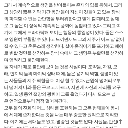
그래서 계속적으로 생명을 받아들이는 존재의 입을 통해서, 그리
고 상당히 짧은 기탁 기간 동안 돌이 자신이 깃들이고 있는 장식
의 파괴할 수 없는 단단함을 부러워한다고 믿게 할 때라도 실제
로 그 돌은 이 장식의 계속되는 풍화에 동참하고 있다. 그리고 여
기에 그에게 드라마틱해 보이는 행동의 통일성이 있다. 돌은 스스
로 영원히 부활할 수 있다고 느끼면서도 그의 지주가 어느 날 없어
질 수 있다고 혼돈스레 생각한다. 살아 움직이기를 포기하고 폐허
로 변할 것만을 생각하는 장식 속에서 그 생명은 부활만을 생각하
며 염려하고 불안해한다.
돌 자체가 때로 불안해 보이는 것은 사실이다. 조약돌, 자갈, 모
래, 먼지의 돌의 마지막 상태 때에, 돌은 용기의 역할, 생명이 있
는 사물들의 지주 역할을 더 이상 할 수 없다. 근원적 덩어리로부
터 떨어져 나와 돌은 구르고, 나르고, 지면에 자신의 자리를 요구
하고, 일생 동안 절망의 광란이 그를 흩었다가 다시 모으는 넓
은 언덕으로부터 점점 멀어져간다.
모두 돌의 진화의 어느 상태를 표현하는 그 모든 형태들이 동시
에 세계에 존재한다는 것을 나는 매우 중요한 원칙으로 지적한
다. 여기에는 세대들도 없고, 멸종된 것들도 없다. 사원들, 반신(半