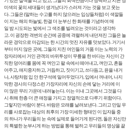
기 있는 살색을 띠고 있고, 그들의 회색만큼이나 창백하고 시든 장
미색의 꽃의 세대들이 생겨났다가 스러져 가는 것을 보고 웃는
다. 그들은 (말하는 수고를 하지 않으려는 입상들처럼) 이 색깔들
이 지는 해의 하늘빛, 한결 더 눈부신 한 화재를 기념하여 매
일 밤 시도되는 빛에서 그 색조를 빌려오는 것이라고 생각하
고. 이 굉장한 격변의 순간에 공중에 격렬하게 내던져진 그들은 놀
라운 경악으로 마감되는 한 시간의 멋진 자유를 맛보았다. 거기서
부터 머지 않은 곳에, 그들의 지친 여인들의 거품 이는 노력의 가
장자리에서 거인 관객의 바위투성이 무릎을 한 바다는 자신이 간
직한 덩어리를 몸에 꼭 껴안고 팔 속에서 떼어내고, 껴안고, 흔들
어주고, 애지중지하고, 거듭하고, 짓이기고, 쓰다듬고, 윤을 내거
나, 사탕처럼 입 안 한구석에 밀어두었다가, 입에서 꺼내어, 나지
막한 경사의 다정스런 가장자리에 자신의 손에 닿는 거리에 이
미 많은 무리 가운데 내려놓는다. 이는 이내 그곳에서 그것을 다
시 취해 한층 더 큰 애정을 가지고 정열적으로 다루기 위함이다.
그렇지만 바람이 분다. 바람은 모래를 날려보낸다. 그리고 만일 우
리를 사로잡는 대상의 최후의 가장 미세한 형태인 이 입자들 중
의 하나가 우리들의 눈 속에 실제로 들어가게 된다면, 돌은 자신만
의 특별한 눈부시게 하는 방법을 통해 벌하고 우리들의 명상을 끝