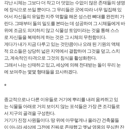
각난 시체는 그보다 더 작고 더 덧없는 수없이 많은 존재들의 생명
에 장식으로 쓰일 뿐이다. 그 무리들은 곳에 따라 너무 밀집해 있
어서 자신들의 유일한 지주 역할을 해온 성스런 뼈대를 완전히 가
린다. 그때부터 돌의 밀도를 본따는 데 성공하여 그 시체들에게 바
위에 조금도 의지하지 않고 식물성 토양이라는 것을 통해 스스
로 자신들을 복제하게 하는 것은 그 시체의 무한함이다.
게다가 내가 지금 다루고 있는 것만큼이나 오래 된 기원의 액체
적 요소들은 상당히 넓은 지역에서 결합하여 그것을 덮고, 스치
고, 계속적인 타격으로 그것의 침식을 활성화한다.
그래서 나는 산재하고 있고, 세상에 의해 천대받는 돌이 우리 눈
에 보여주는 몇몇 형태들을 묘사하겠다.
*
종교적으로나 다른 이유들로 거기에 뿌리를 내려 움켜쥐고 있
는 식물들 아래로 거의 보이지 않는 포석들은 가장 큰 조각들로
서 지구의 골격을 구성한다.
거기가 진정 사원들이다. 땅 위에 아무렇게나 올라간 건축물들
이 아니라 세상에 그전에 진짜로 존재했고 옛날 영웅의 무심한 잔