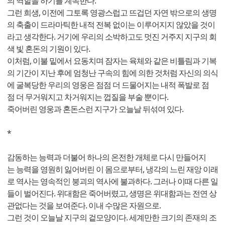
의 역할을 하기를 계속한다.
그런 희생, 이전에 그토록 영광스럽고 뜨겁던 자연 밖으로의 생명
의 축출이 드라마틱한 내적 전복 없이는 이루어지지 않았을 것이
라고 생각한다. 거기에 우리의 소박하고도 멋진 거주지 지구의 회
색 빛 혼돈의 기원이 있다.
이처럼, 이불 밑에서 요동치며 잠자는 육체와 같은 비틀림과 기복
의 기간이 지난 후에 엄청난 구속의 힘에 의한 것처럼 자신의 의식
에 굴복당한 우리의 영웅은 점점 더 드물어지는 내적 폭발로 점
점 더 무거워지고 차거워지는 껍질을 부술 뿐이다.
죽어버린 영웅과 혼돈스런 지구가 오늘날 뒤섞여 있다.
*
감동하는 능력과 더불어 하나의 온전한 개체로 다시 만들어지
는 능력을 영원히 잃어버린 이 몸으로부터, 냉각의 느린 재앙 이래
로 역사는 영속적인 붕괴의 역사에 불과하다. 그러나 이때 다른 일
들이 벌어진다. 위대함은 죽어버렸고, 생명은 위대함과는 전연 상
관없다는 것을 보여준다. 이내 수많은 자원으로.
그런 것이 오늘날 지구의 겉모양이다. 세계만한 크기의 존재의 조