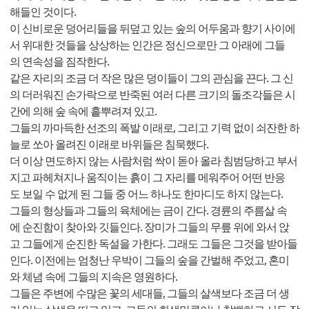
해들인 것이다.
이 신비로운 덩어리들을 뒤덮고 있는 숲의 어두움과 향기 사이에
서 위대한 것들을 상상하는 인간은 정신으로만 그 아래에 그들
의 연속성을 짐작한다.
같은 자리의 조금 더 작은 많은 덩이들이 그의 관심을 끈다. 그 신
의 더러워진 손가락으로 반죽된 여러 다른 크기의 돌조각들은 시
간에 의해 숲 속에 흩뿌려져 있고.
그들의 까마득한 선조의 폭발 이래로, 그리고 기력 없이 쇠잔한 하
늘로 쏘아 올려진 이래로 바위들은 침묵했다.
더 이상 면도하지 않는 사람처럼 싹이 돋아 올라 침범당하고 부서
지고 파헤쳐지나 움직이는 흙이 그 자리를 메워주어 어떤 반응
도 보일 수 없게 된 그들 중 어느 하나도 한마디도 하지 않는다.
그들의 형상들과 그들의 육체에는 금이 간다. 경륜의 주름살 속
에 순진함이 찾아와 깃들인다. 장미가 그들의 무릎 위에 와서 앉
고 그들에게 순진한 독설을 가한다. 그래도 그들은 그것을 받아들
인다. 이전에는 엄청난 우박이 그들의 숲을 간벌해 주었고, 혼미
와 체념 속에 그들의 지속은 영원하다.
그들은 주변에 수많은 꽃의 세대들, 그들의 살색보다 조금 더 생