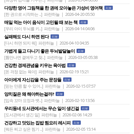
다양한 영어 그림책을 한 권에 모아놓은 가성비 영어책
리뷰
[한 권으로 시작하는 ..]
파란하늘 | 2026-04-20 05:50
매일 먹는 아이 음식이 고민될 때 보는 책
리뷰
[우리 아이 두뇌를 키..]
파란하늘 | 2026-04-14 04:06
실패해도 다시 하면 된다
리뷰
[다시 하면 되지 뭐]
파란하늘 | 2026-04-10 04:35
가볍게 들고 다니기 좋은 두뇌발달놀이
리뷰
[틈만나면 곁에두고 찾..]
파란하늘 | 2026-03-05 05:38
건강한 경제관념을 키우는 육아법
리뷰
[돈 걱정 없는 육아]
파란하늘 | 2026-02-19 15:21
아이에게 자신감을 주는 문장들
리뷰
[믿는 만큼 할 수 있어..]
파란하늘 | 2026-02-15 07:57
양치질은 왜 해야하는걸까?
리뷰
[입속 꼬마 요정과 뱃..]
파란하늘 | 2026-02-10 13:56
우리동네 도서관에서는 무슨 일이 생긴걸
리뷰
[도서관에서 생긴 일]
파란하늘 | 2026-02-06 14:29
건강하고 맛있는 집밥 찜요리 레시피
리뷰
[뭐든 찌고 싶은 찜기 ..]
파란하늘 | 2026-02-05 15:14