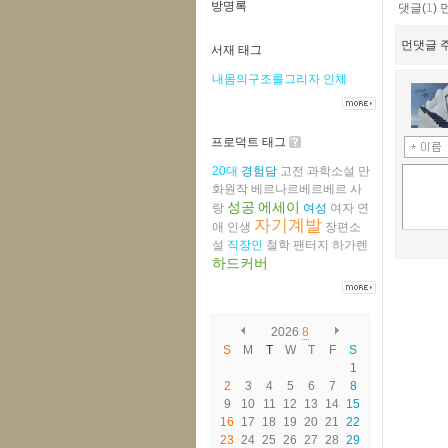
방명록
댓글(
1
)
먼댓글 주
서재 태그
내몸의구조를그리자
인체
프로덕트 태그
20대
경험담
고전
과학소설
만
화원작
베르나르베르베르
사
성공
에세이
랑
여성
여자
연
자기계발
애
인생
장편소
설
직장인
철학
팬터지
하가렌
하드커버
2026
8
S
M
T
W
T
F
S
1
2
3
4
5
6
7
8
9
10
11
12
13
14
15
16
17
18
19
20
21
22
23
24
25
26
27
28
29