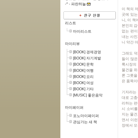
-^ -
파란하늘
이 책의 
곳에 있는
니, 이 
리스트
본인의 감
없는 편이
마이리스트
내는 사진
니 약간 
마이리뷰
[BOOK] 경제경영
그래도 덕
[BOOK] 자기계발
들이 많은
[BOOK] 문학
룩시장의 
물건을 위
[BOOK] 여행
론 그릇을
[BOOK] 요리
은 품목이
[BOOK] 여성
[BOOK] 기타
기자라는 
[MUSIC] 좋은음악
대로 고충
리하는 편
마이페이퍼
시 소비를
지는 물건
포노마이페이퍼
면서 이런
관심가는 새 책
장에서 모