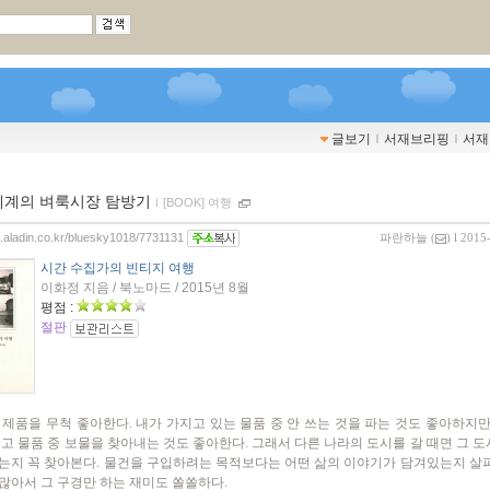
글보기
ｌ
서재브리핑
ｌ
서재
세계의 벼룩시장 탐방기
ｌ
[BOOK] 여행
og.aladin.co.kr/bluesky1018/7731131
파란하늘
(
) l 2015
시간 수집가의 빈티지 여행
이화정 지음 / 북노마드 / 2015년 8월
평점 :
절판
 제품을 무척 좋아한다. 내가 가지고 있는 물품 중 안 쓰는 것을 파는 것도 좋아하지만
중고 물품 중 보물을 찾아내는 것도 좋아한다. 그래서 다른 나라의 도시를 갈 때면 그 
는지 꼭 찾아본다. 물건을 구입하려는 목적보다는 어떤 삶의 이야기가 담겨있는지 살
많아서 그 구경만 하는 재미도 쏠쏠하다.