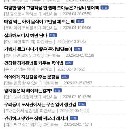
다양한 영어 그림책을 한 권에 모아놓은 가성비 영어책
리뷰
[한 권으로 시작하는 ..]
파란하늘 | 2026-04-20 05:50
매일 먹는 아이 음식이 고민될 때 보는 책
리뷰
[우리 아이 두뇌를 키..]
파란하늘 | 2026-04-14 04:06
실패해도 다시 하면 된다
리뷰
[다시 하면 되지 뭐]
파란하늘 | 2026-04-10 04:35
가볍게 들고 다니기 좋은 두뇌발달놀이
리뷰
[틈만나면 곁에두고 찾..]
파란하늘 | 2026-03-05 05:38
건강한 경제관념을 키우는 육아법
리뷰
[돈 걱정 없는 육아]
파란하늘 | 2026-02-19 15:21
아이에게 자신감을 주는 문장들
리뷰
[믿는 만큼 할 수 있어..]
파란하늘 | 2026-02-15 07:57
양치질은 왜 해야하는걸까?
리뷰
[입속 꼬마 요정과 뱃..]
파란하늘 | 2026-02-10 13:56
우리동네 도서관에서는 무슨 일이 생긴걸
리뷰
[도서관에서 생긴 일]
파란하늘 | 2026-02-06 14:29
건강하고 맛있는 집밥 찜요리 레시피
리뷰
[뭐든 찌고 싶은 찜기 ..]
파란하늘 | 2026-02-05 15:14