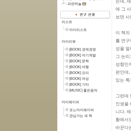
는데, 
-^ -
파란하늘
에 그 
보면 사
리스트
마이리스트
이 책의
를 연구
마이리뷰
성을 얼
[BOOK] 경제경영
[BOOK] 자기계발
그 논리
[BOOK] 문학
성향인지
[BOOK] 여행
편인데,
[BOOK] 요리
[BOOK] 여성
있는 특
[BOOK] 기타
[MUSIC] 좋은음악
그런데 
마이페이퍼
인생을 
포노마이페이퍼
니다. 
관심가는 새 책
황에서도
바꾼다는