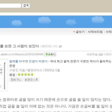
글보기
ｌ
서재브리핑
ｌ
서재
를 보면 그 사람이 보인다
ｌ
[BOOK] 기타
og.aladin.co.kr/bluesky1018/11459496
파란하늘
(
) l 2020
필체를 바꾸면 인생이 바뀐다
- 국내 최고 필적 전문가 구본진 박사가 들려주는
운명
구본진 지음 / 쌤앤파커스 / 2020년 1월
평점 :
 컴퓨터로 글을 많이 쓰기 때문에 손으로 글을 쓸 일이 많지는 않다. 
직접 글을 쓸 일이 아예 없는 것은 아니다. 가끔은 손글씨를 쓸 일이 