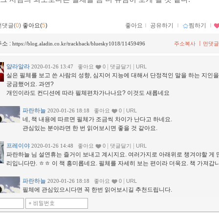
먼댓글(
0
)
좋아요(
5
)
좋아요
ｌ
공유하기
ｌ
찜하기
ｌ
소 :
ㅣ
https://blog.aladin.co.kr/trackback/bluesky1018/11459496
주소복사
먼댓글
얄라알라
|
|
2020-01-26 13:47
좋아요
0
댓글달기
URL
실은 필체를 보고 쓴 사람의 성향, 심지어 지능에 대해서 단정적인 말을 하는 지인을
궁금했어요. 과연?
개인이라도 컨디션에 따라 필체편차가나나요? 이것도 새롭네요
파란하늘
|
2020-01-26 18:18
좋아요
0
URL
네, 책 내용에 따르면 필체가 조금씩 차이가 난다고 하네요.
관심있는 분야라면 한 번 읽어보시면 좋을 것 같아요.
프레이야
|
|
2020-01-26 14:48
좋아요
0
댓글달기
URL
파란하늘 님 설연휴는 즐거이 보내고 계시지요. 여러가지로 아래위로 챙겨야할 게 
리입니다만. ㅎㅎ 이 책 흥미롭네요. 필체를 자세히 보는 편이라 더욱요. 책 가져갑니
파란하늘
|
2020-01-26 18:18
좋아요
0
URL
필체에 관심있으시다면 꼭 한번 읽어보시길 추천드립니다.