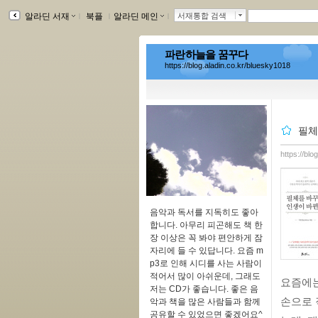
알라딘 서재
ｌ
북플
ｌ
알라딘 메인
ｌ
서재통합 검색
파란하늘을 꿈꾸다
https://blog.aladin.co.kr/bluesky1018
필체
https://bl
음악과 독서를 지독히도 좋아
합니다. 아무리 피곤해도 책 한
장 이상은 꼭 봐야 편안하게 잠
자리에 들 수 있답니다. 요즘 m
p3로 인해 시디를 사는 사람이
적어서 많이 아쉬운데, 그래도
요즘에는
저는 CD가 좋습니다. 좋은 음
손으로 
악과 책을 많은 사람들과 함께
공유할 수 있었으면 좋겠어요^