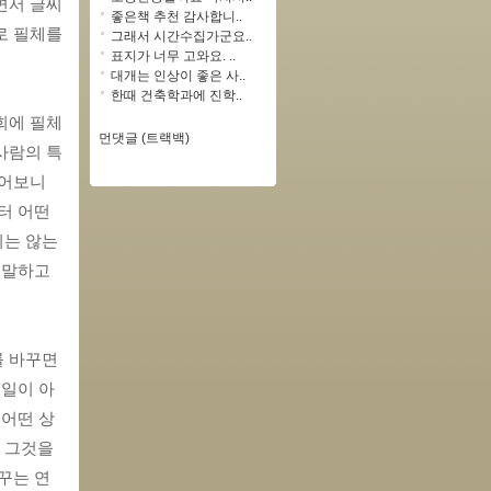
면서 글씨
좋은책 추천 감사합니..
 필체를 
그래서 시간수집가군요..
표지가 너무 고와요. ..
대개는 인상이 좋은 사..
한때 건축학과에 진학..
회에 필체
먼댓글 (트랙백)
사람의 특
어보니 
 어떤 
는 않는 
말하고 
 바꾸면 
 일이 아
 어떤 상
 그것을 
꾸는 연