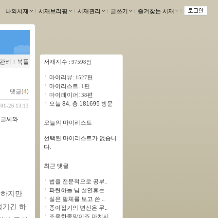
나의서재
ｌ
서재브리핑
ｌ
서재관리
ｌ
글쓰기
ｌ
즐겨찾는 서재
ｌ
관리
ｌ
북플
서재지수
: 97598점
마이리뷰:
편
1527
마이리스트:
편
1
댓글(
4
)
마이페이퍼:
편
38
오늘 84, 총 181695 방문
-01-26 13:13
 글씨와
오늘의 마이리스트
선택된 마이리스트가 없습니
다.
최근 댓글
법을 전문적으로 공부..
파란하늘 님 설연휴는 ..
하지만 
실은 필체를 보고 쓴 ..
생기긴 하
종이접기의 변신은 무..
조용한종말이죠 마치시..