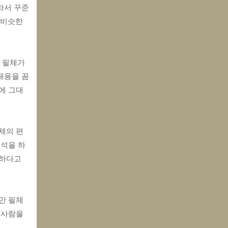
라서 꾸준
비슷한 
 필체가 
내용을 꼼
에 그대
체의 편
분석을 하
하다고 
만 필체
사람을 