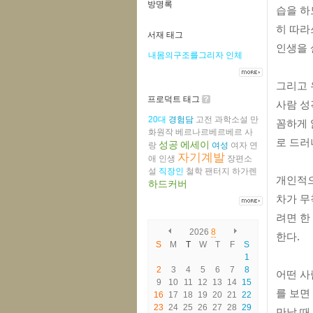
방명록
습을 하
히 따라
서재 태그
인생을 
내몸의구조를그리자
인체
그리고 
프로덕트 태그
사람 성
20대
경험담
고전
과학소설
만
꼼하게 
화원작
베르나르베르베르
사
로 드러
성공
에세이
랑
여성
여자
연
자기계발
애
인생
장편소
설
직장인
철학
팬터지
하가렌
개인적으
하드커버
차가 무
려면 한
2026
8
한다. 
S
M
T
W
T
F
S
1
2
3
4
5
6
7
8
어떤 사
9
10
11
12
13
14
15
를 보면
16
17
18
19
20
21
22
23
24
25
26
27
28
29
만날 때