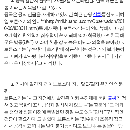
▲ 중국 일간지 환구시보 6월2일자 온라인판. '한국 해군은 밥
통'이라는 제목을 내걸고 있다.
중국은 공식 언급을 자제하고 있지만 최근 관영
신화
통신도 미하
일 보른스키의 인터뷰(http://mil.huanqiu.com/Observation/201
0-06/838611.html)를 게재했다. 보른스키는 이 인터뷰에서 "대잠
초계함인 천안함이 잠수함이 쏜 어뢰에 맞아 침몰했다면 한국 해
군은 밥통(饭桶)"이라며 한층 강도 높은 비난과 의혹을 쏟아냈다.
보른스키는 "잠수함이 초계함에 접근한다는 것은 거의 불가능하
고 어뢰가 발사됐다면 잠수함을 반격했어야 했다"면서 "이 사건
은 매우 이상하다"고 지적했다.
▲ 러시아 일간지 '리아노보스티' 지난달 27일자 온라인 영문
판.
보른스키는 "사고 지점에서 발견된 어뢰 추진체에 북한
글씨
가 적
혀 있고 북한의 표시방식과 일치하지 않느냐"는 질문에 "그 어뢰
는 천안함 침몰 이전에 폭발했던 것일 수도 있다"면서 "구체적인
검증이 필요하다"고 밝혔다. 보른스키는 "잠수함이 조용히 접근
해서 공격하고 떠나는 일이 불가능하다고 보느냐"는 질문에 "당