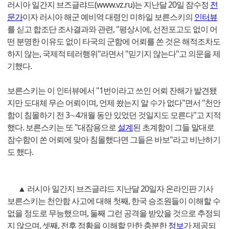
러시아 일간지 브즈글랴드(www.vz.ru)는 지난달 20일 잠수정
전
문가
이자 러시아 해군 예비역 대령인 미하일 보른스키의
인터뷰
를 싣고 합조단 조사결과와 관련, "평상시에, 선전포고도 없이 어
떤 분명한 이유도 없이 타국의 군함에 어뢰를 쏜 것은 해적조차도
하지 않는, 국제적 테러행위"라면서 "믿기지 않는다"고 의문을 제
기했다.
보른스키는 이 인터뷰에서 "1번이라고 쓰인 어뢰 잔해가 발견됐
지만 도대체 무슨 어뢰이며, 언제 쐈는지 알 수가 없다"면서 "천안
함이 침몰하기 전 3∼4개월 동안 있었던 것일지도 모른다"고 지적
했다. 보른스키는 또 "대잠용으로
설계
된 초계함이 그들 말대로
잠수함이 쏜 어뢰에 맞아 침몰했다면 그들은 바보"라고 비난하기
도 했다.
▲ 러시아 일간지 브즈글랴드 지난달 20일자 온라인판 기사
보른스키는 천안함 사고에 대해 첫째, 한국 승조원들이 이해할 수
없을 정도로 무능했으며, 둘째 그런 공격을 받았을 것으로 추정되
지 않으며, 셋째, 전후 정황을 이해할 만한 충분한
정보
가 제공되