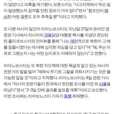
지 않았다고 의혹을 제기했다. 보른스키는 "사고지역에서 무슨 일
이 발생했는지 짐작할 만한 정보가 거의 없다"면서 "합조단이
제
사
한 어떤 결론도 모두 추측일 뿐"이라고 지적했다.
또 다른 러시아 일간지 리아노보스티도 지난달 27일자 온라인 영
문판 기사에서 러시아의
극동
담당 대통령 특사를 지냈던 콘슨탄
틴 풀리코브스키와 인터뷰를 통해 "나는
개인
적으로 북한이 그 배
를 침몰시켰다는 데 대해 심각한 의심을 갖고 있다"며 "왜, 무슨 이
유로 그랬는지 나는 어떤 논리로도 이해되지 않는다"고 전했다.
리아노보스티는 또 북한 지도력에 대한 폭넓게 알고 있는 러시아
전문가의 말을 빌어 "재래식 무기로 그들을 격퇴시키기는 것은 불
가능한 일일 것"이라고 지적했다. 리아노보스티는 8일 관련 기사
에서 "러시아 전문가들이 한국에서 천안함 조사를 마친 뒤
서울
을
떠났다"면서 "2~3일 안에 결과를 발표할 계획"이라고 보도했다.
이번 조사에는 리아보노스티 기자가
동행
취재했다.