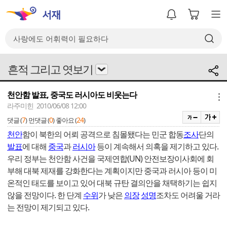
흔적 그리고 엿보기
천안함 발표, 중국도 러시아도 비웃는다
메뉴
라주미힌 2010/06/08 12:00
7
0
24
댓글 (
)
먼댓글 (
)
좋아요 (
)
천안
함이 북한의 어뢰 공격으로 침몰됐다는 민군 합동
조사
단의
발표
에 대해
중국
과
러시아
등이 계속해서 의혹을 제기하고 있다.
우리 정부는 천안함 사건을 국제연합(UN) 안전보장이사회에 회
부해 대북 제재를 강화한다는 계획이지만 중국과 러시아 등이 미
온적인 태도를 보이고 있어 대북 규탄 결의안을 채택하기는 쉽지
않을 전망이다. 한 단계
수위
가 낮은
의장
성명
조차도 어려울 거라
는 전망이 제기되고 있다.