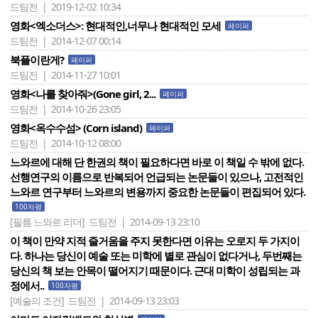
드팀전 | 2019-12-02 10:34
영화<엑소더스>: 현대적인,너무나 현대적인 모세
페이퍼
드팀전 | 2014-12-07 00:14
북플이란게?
페이퍼
드팀전 | 2014-11-27 10:01
영화<나를 찾아줘>(Gone girl, 2...
페이퍼
드팀전 | 2014-10-26 23:05
영화<옥수수섬> (Corn island)
페이퍼
드팀전 | 2014-10-12 08:00
느와르에 대해 단 한권의 책이 필요하다면 바로 이 책일 수 밖에 없다.
선행연구의 이름으로 반복되어 언급되는 논문들이 있으나, 고전적인
느와르 연구부터 느와르의 변용까지 중요한 논문들이 편집되어 있다.
100자평
[필름 느와르 리더]
드팀전 | 2014-09-13 23:10
이 책이 만약 지적 즐거움을 주지 못한다면 이유는 오로지 두 가지이
다. 하나는 당신이 예술 또는 미학에 별로 관심이 없다거나, 두번째는
당신의 책 보는 안목이 떨어지기 때문이다. 근대 미학이 성립되는 과
정에서..
100자평
[예술의 조건]
드팀전 | 2014-09-13 23:03