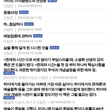
아마도 이자람밴드와 천상병
페이퍼
드팀전 | 2014-05-08 09:33
중용23장
페이퍼
드팀전 | 2014-04-24 11:52
하...참담하다
페이퍼
드팀전 | 2014-04-16 16:40
예방접종에 관하여
페이퍼
드팀전 | 2014-04-16 12:44
삶을 통해 알게 된 시시한 것들
페이퍼
드팀전 | 2014-04-10 14:36
<존재와 시간>으로 바로 덤비기 부담스러울 때, 소광희 선생의 강의
록은 큰 도움이 된다. <존재와 시간>을 첫 장 부터 하나씩 핵심사항을
정리한다. 과문한 탓이겠지만 주석과 개념설명을 위한 예와 정..
100자평
[하이데거 존재와 시간..]
드팀전 | 2014-04-08 09:26
하이데거로 들어가는 어쩌면 가장 쉬운 길이다. 하이데거의 존재론과
예술철학 등을 그의 생애 연대기와 더불어 부드럽게 정리한다. 하이데
거의 개념은 사전이 필요할 정도지만 이 책은 그럴 필요는 없다.
100자평
[들길의 사상가, 하이..]
드팀전 | 2014-04-08 09:13
예술이 종말을 고했다. 모더니즘 미술의 종말일 뿐이다.워홀의 60년