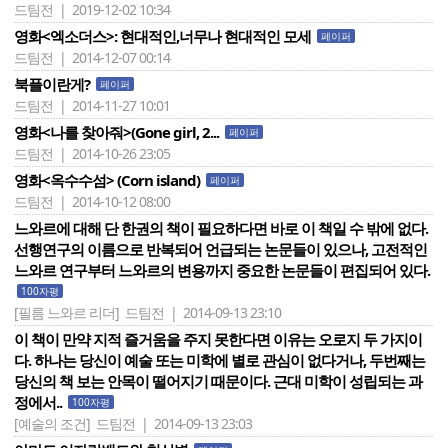
드팀전 | 2019-12-02 10:34
영화<엑소더스>: 현대적인,너무나 현대적인 모세
페이퍼
드팀전 | 2014-12-07 00:14
북플이란게?
페이퍼
드팀전 | 2014-11-27 10:01
영화<나를 찾아줘>(Gone girl, 2...
페이퍼
드팀전 | 2014-10-26 23:05
영화<옥수수섬> (Corn island)
페이퍼
드팀전 | 2014-10-12 08:00
느와르에 대해 단 한권의 책이 필요하다면 바로 이 책일 수 밖에 없다.
선행연구의 이름으로 반복되어 언급되는 논문들이 있으나, 고전적인
느와르 연구부터 느와르의 변용까지 중요한 논문들이 편집되어 있다.
100자평
[필름 느와르 리더]
드팀전 | 2014-09-13 23:10
이 책이 만약 지적 즐거움을 주지 못한다면 이유는 오로지 두 가지이
다. 하나는 당신이 예술 또는 미학에 별로 관심이 없다거나, 두번째는
당신의 책 보는 안목이 떨어지기 때문이다. 근대 미학이 성립되는 과
정에서..
100자평
[예술의 조건]
드팀전 | 2014-09-13 23:03