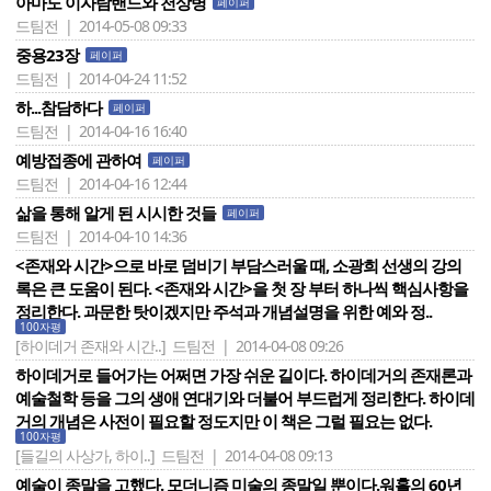
아마도 이자람밴드와 천상병
페이퍼
드팀전 | 2014-05-08 09:33
중용23장
페이퍼
드팀전 | 2014-04-24 11:52
하...참담하다
페이퍼
드팀전 | 2014-04-16 16:40
예방접종에 관하여
페이퍼
드팀전 | 2014-04-16 12:44
삶을 통해 알게 된 시시한 것들
페이퍼
드팀전 | 2014-04-10 14:36
<존재와 시간>으로 바로 덤비기 부담스러울 때, 소광희 선생의 강의
록은 큰 도움이 된다. <존재와 시간>을 첫 장 부터 하나씩 핵심사항을
정리한다. 과문한 탓이겠지만 주석과 개념설명을 위한 예와 정..
100자평
[하이데거 존재와 시간..]
드팀전 | 2014-04-08 09:26
하이데거로 들어가는 어쩌면 가장 쉬운 길이다. 하이데거의 존재론과
예술철학 등을 그의 생애 연대기와 더불어 부드럽게 정리한다. 하이데
거의 개념은 사전이 필요할 정도지만 이 책은 그럴 필요는 없다.
100자평
[들길의 사상가, 하이..]
드팀전 | 2014-04-08 09:13
예술이 종말을 고했다. 모더니즘 미술의 종말일 뿐이다.워홀의 60년