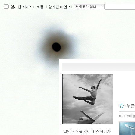
알라딘 서재
ｌ
북플
ｌ
알라딘 메인
ｌ
서재통합 검색
누군
https://bl
그맘때가 올 것이다. 잠자리가