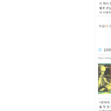
이 책이 
별로 관
서 사유
댓글(
0
)
[1
https://bl
<존재와 
을 첫 장