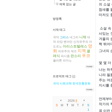
의 소설
제목 없는 글
참새를 
마저도 
방명록
소설 속
서재 태그
서있는 
니체
국악
그리스
네그리
대
겨울의 
처
라캉
벤야민
신자유주의
아
짝 뛰어다
영
아리스토텔레스
도르노
화
지젝
그녀의 
클
자유주의
재즈
푸코
래식
판소리
파시즘
플라톤
피아노
몇 몇 
나는 하
니라 필
프로덕트 태그
주는 여
국악
사회과학
한국전통문화
지시를 
언제부터
2026
8
작가의 
S
M
T
W
T
F
S
1
꼭 이런