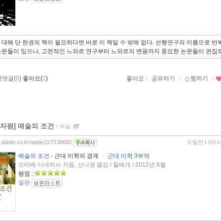
대해 단 한권의 책이 필요하다면 바로 이 책일 수 밖에 없다. 선행연구의 이름으로 반
논문들이 있으나, 고전적인 느와르 연구부터 느와르의 변용까지 중요한 논문들이 편집되
먼댓글(
0
)
좋아요(
2
)
좋아요
ｌ
공유하기
ｌ
찜하기
ｌ
00자평] 예술의 조건
ｌ
예술
og.aladin.co.kr/apple21/7138650
드팀전
l 2014
예술의 조건
- 근대 미학의 경계
ㅣ
근대 미학 3부작
오타베 다네히사 지음, 신나경 옮김 / 돌베개 / 2012년 8월
평점 :
절판