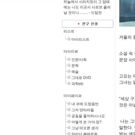
하늘에서 사라지듯이 그 맘때
에는 나도 이곳서 사르르 풀려
날 것이니.......... -
드팀전
리스트
겨울의 
마이리스트
마이리뷰
소설 속
문장 사
인문/사회
문학
예술
고요는 
그대로 DVD
그녀는 
과학etc
마이페이퍼
"세상 
내 귀에 도청음반
것은 아닐
그저 딴따라들
공질을 좋아하시나요
나는 그
어떻게 쓴 거야.엉?
말한다.
그냥 떠오른 생각
받는 생의
알라딘 불매운동