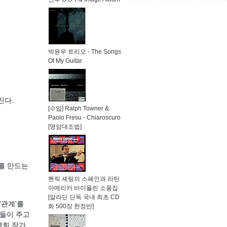
박윤우 트리오 - The Songs
Of My Guitar
진다.
[수입] Ralph Towner &
Paolo Fresu - Chiaroscuro
[명암대조법]
를 만드는
헨릭 셰링의 스페인과 라틴
아메리카 바이올린 소품집
[알라딘 단독 국내 최초 CD
'관계'를
화 500장 한정반]
이들이 주고
명희 작가