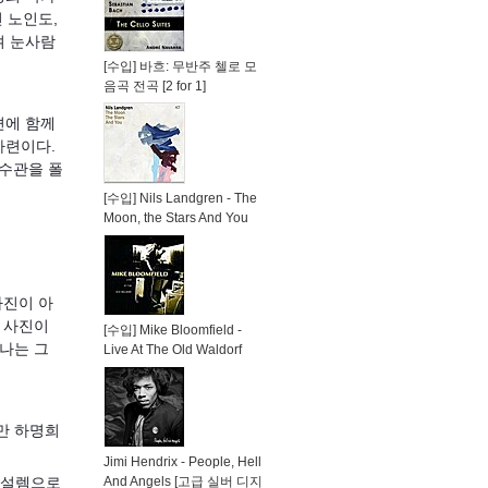
 노인도,
며 눈사람
[수입] 바흐: 무반주 첼로 모
음곡 전곡 [2 for 1]
편에 함께
마련이다.
하수관을 폴
[수입] Nils Landgren - The
Moon, the Stars And You
사진이 아
한 사진이
[수입] Mike Bloomfield -
 나는 그
Live At The Old Waldorf
만 하명희
Jimi Hendrix - People, Hell
And Angels [고급 실버 디지
 설렘으로