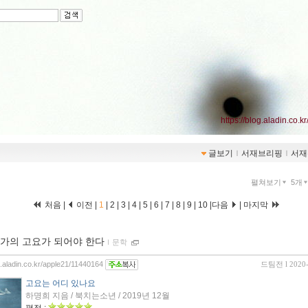
https://blog.aladin.co.k
글보기
ｌ
서재브리핑
ｌ
서재
펼쳐보기
5개
처음 |
이전 |
1
|
2
|
3
|
4
|
5
|
6
|
7
|
8
|
9
|
10
|
다음
|
마지막
가의 고요가 되어야 한다
ｌ
문학
og.aladin.co.kr/apple21/11440164
드팀전
l 2020
고요는 어디 있나요
하명희 지음 / 북치는소년 / 2019년 12월