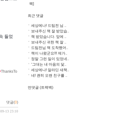
팩]
최근 댓글
세상에나! 드팀전 님 ..
보내주신 책 잘 받았습..
계속 들었
책 받았습니다. 앞에 ..
보내주신 귀한 책 잘 ..
드팀전님 책 도착했어..
책이 나왔군요!!! 제가..
정말 그런 일이 있었네..
‘그대는 내 마음의 닻..
세상에나! 알라딘 새책..
ThanksTo
네! 괜히 오랜 친구를 ..
먼댓글 (트랙백)
댓글(
0
)
-09-13 23:10