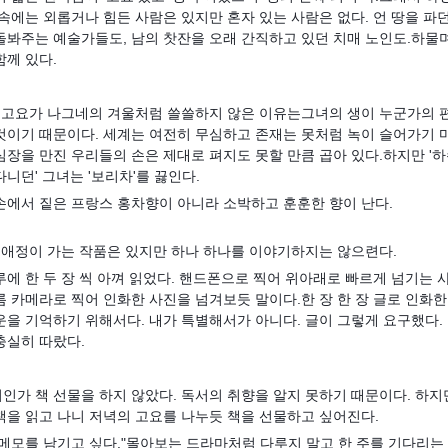
 속에는 외롭거나 힘든 사람은 있지만 혼자 있는 사람은 없다.
언 땅을 파던
돌봐주는 예술가들도, 남의 찻잔을 오래 간직하고 있던 치매 노인도.하물
함께 있다.
 고요가 나그네의 겨울처럼 쓸쓸하지 않은 이유는그녀의 생이 누군가의 
것이기 때문이다. 세계는 여전히 무심하고 존재는 못처럼 녹이 슬어가기 
심장을 만진 우리들의 손은 제대로 펴지도 못할 만큼 곱아 있다.하지만 '
니던' 그녀는 '보리차'를 끓인다.
손에서 짙은 프랑스 홍차향이 아니라 소박하고 훈훈한 향이 난다.
더 애정이 가는 작품은 있지만 하나 하나를 이야기하지는 않으련다.
루에 한 두 장 씩 아껴 읽었다. 핸드폰으로 찍어 위아래로 빠르게 넘기는 
름 카메라로 찍어 인화한 사진을 넘겨보듯 말이다.한 장 한 장 글로 인화
운을 기억하기 위해서다. 내가 특별해서가 아니다. 글이 그렇게 요구했다.
충실히 따랐다.
인가 책 선물을 하지 않았다. 독서의 취향을 알지 못하기 때문이다. 하지
책을 읽고 나니 저녁의 고요를 나누듯 책을 선물하고 싶어진다.
 메모를 남기고 싶다.
"몰아보는 드라마처럼 다루지 말고 한 주를 기다리는