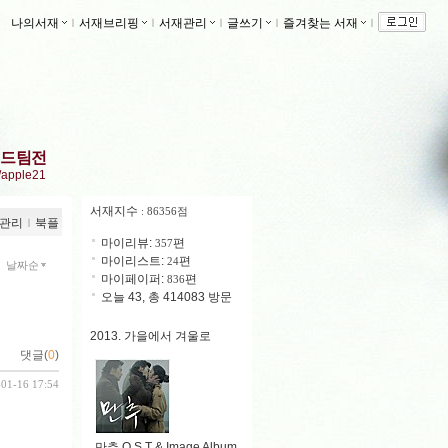
나의서재
ｌ
서재브리핑
ｌ
서재관리
ｌ
글쓰기
ｌ
즐겨찾는 서재
ｌ
드팀전
r/apple21
서재지수
: 86356점
관리
ｌ
북플
마이리뷰:
편
357
마이리스트:
편
24
날짜순
마이페이퍼:
편
836
오늘 43, 총 414083 방문
2013. 가을에서 겨울로
댓글(
0
)
-01-16 17:54
만추 O.S.T & Image Album