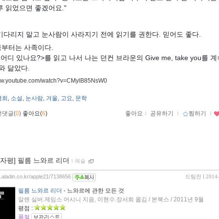
루 읽었으면 좋겠어요."
기다리지 말고 눈사람이 사라지기 전에 읽기를 권한다. 믿어도 좋다.
지금부터는 사족이다.
어디 있나요?>를 읽고 나서 나는 던컨 브라운의 Give me, take you를 
와 닮았다.
www.youtube.com/watch?v=CMylB85NsW0
명희
소설
눈사람
겨울
고요
문학
,
,
,
,
,
먼댓글(
0
)
좋아요(
6
)
좋아요
ｌ
공유하기
ｌ
찜하기
ｌ
00자평] 필름 느와르 리더
ｌ
예술
og.aladin.co.kr/apple21/7138656
드팀전
l 2014
필름 느와르 리더
- 느와르에 관한 모든 것
알랜 실버.제임스 어시니 지음, 이현수.장서희 옮김 / 본북스 / 2011년 9월
평점 :
품절