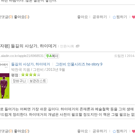
하는 바람이다. 많은 질문이 쌓인다.
먼댓글(
0
)
좋아요(
1
)
좋아요
ｌ
공유하기
ｌ
찜하기
ｌ
00자평] 들길의 사상가, 하이데거
ｌ
인문/사회
og.aladin.co.kr/apple21/6968531
드팀전
l 2014
들길의 사상가, 하이데거
ㅣ
그린비 인물시리즈 he-story 9
박찬국 지음 / 그린비 / 2013년 9월
평점 :
로 들어가는 어쩌면 가장 쉬운 길이다. 하이데거의 존재론과 예술철학 등을 그의 생애
부드럽게 정리한다. 하이데거의 개념은 사전이 필요할 정도지만 이 책은 그럴 필요는 없
먼댓글(
0
)
좋아요(
2
)
좋아요
ｌ
공유하기
ｌ
찜하기
ｌ