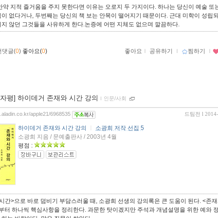
만약 지적 즐거움을 주지 못한다면 이유는 오로지 두 가지이다. 하나는 당신이 예술 또
심이 없다거나, 두번째는 당신의 책 보는 안목이 떨어지기 때문이다. 근대 미학이 성립
되지 않던 그것들을 사유하게 한다.논증에 어떤 지체도 없으며 깔끔하다.
먼댓글(
0
)
좋아요(
0
)
좋아요
ｌ
공유하기
ｌ
찜하기
ｌ
00자평] 하이데거 존재와 시간 강의
ｌ
인문/사회
og.aladin.co.kr/apple21/6968535
드팀전
l 2014
하이데거 존재와 시간 강의
ㅣ
소광희 저작 선집 5
소광희 지음 / 문예출판사 / 2003년 4월
평점 :
시간>으로 바로 덤비기 부담스러울 때, 소광희 선생의 강의록은 큰 도움이 된다. <존재
 부터 하나씩 핵심사항을 정리한다. 과문한 탓이겠지만 주석과 개념설명을 위한 예와 