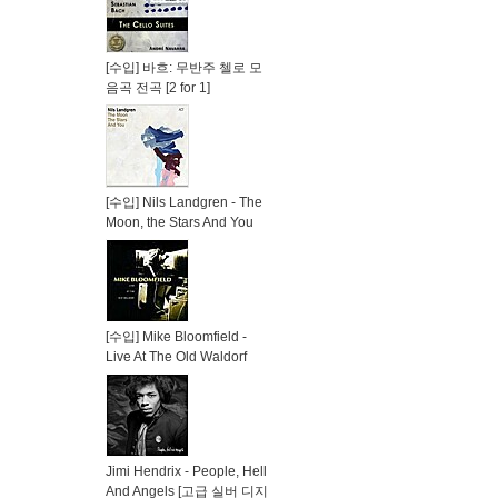
[수입] 바흐: 무반주 첼로 모
음곡 전곡 [2 for 1]
[수입] Nils Landgren - The
Moon, the Stars And You
[수입] Mike Bloomfield -
Live At The Old Waldorf
Jimi Hendrix - People, Hell
And Angels [고급 실버 디지