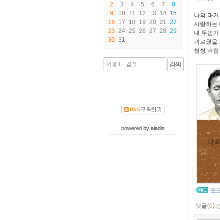
2
3
4
5
6
7
8
9
10
11
12
13
14
15
나의 과거
16
17
18
19
20
21
22
사랑하는 
23
24
25
26
27
28
29
내 무덤가
30
31
괴로웠을 
씽씽 바람 
powered by
aladin
포
댓글(
0
)