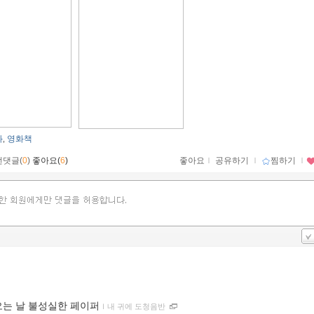
화
영화책
,
먼댓글(
0
)
좋아요(
6
)
좋아요
ｌ
공유하기
ｌ
찜하기
ｌ
오는 날 불성실한 페이퍼
ｌ
내 귀에 도청음반