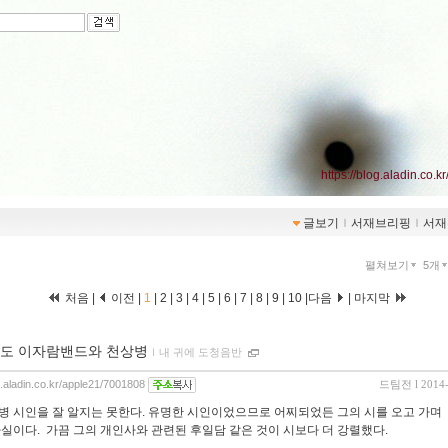
https://blog.aladin.co.k
글보기
ｌ
서재브리핑
ｌ
서재
펼쳐보기
5개
처음 |
이전 |
1
|
2
|
3
|
4
|
5
|
6
|
7
|
8
|
9
|
10
|
다음
|
마지막
도 이자람밴드와 천상병
ｌ
내 귀에 도청음반
og.aladin.co.kr/apple21/7001808
드팀전
l 2014
병 시인을 잘 알지는 못한다. 유명한 시인이었으므로 어찌되었든 그의 시를 오고 가며
사실이다. 가끔 그의 개인사와 관련된 후일담 같은 것이 시보다 더 강렬했다.