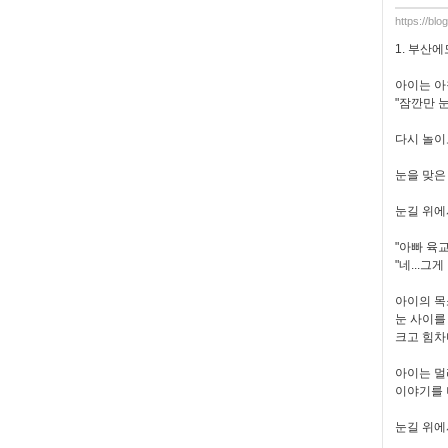
https://bl
1. 부산에
아이는 아
"잠깐만 
다시 놀이
눈을 맞은
눈길 위에
"아빠 육교
"네...그
아이의 목
눈 사이를
크고 힘차
아이는 멀
이야기를 
눈길 위에