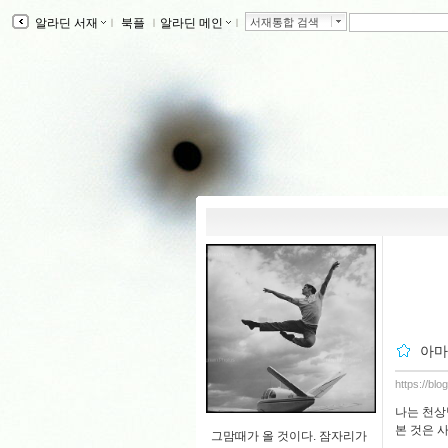
알라딘 서재
ｌ
북플
ｌ
알라딘 메인
ｌ
서재통합 검색
아마
https://bl
나는 천상
본 것은 
그맘때가 올 것이다. 잠자리가