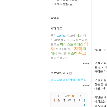
제목 없는 글
방명록
서재 태그
니체
국악
그리스
네그리
대
처
라캉
벤야민
신자유주의
아
영
아리스토텔레스
도르노
화
지젝
클
자유주의
재즈
<나의 가
푸코
래식
판소리
파시즘
천
플라톤
피아노
오늘 아침
한 잔 커
해장을 하
프로덕트 태그
국악
사회과학
한국전통문화
오늘 아침
잔돈 몇 
내일 아침
2026
8
가난은 내
S
M
T
W
T
F
S
비쳐오는 
1
이 햇빛에