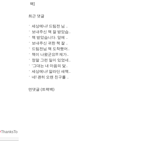
팩]
최근 댓글
세상에나! 드팀전 님 ..
보내주신 책 잘 받았습..
책 받았습니다. 앞에 ..
보내주신 귀한 책 잘 ..
드팀전님 책 도착했어..
책이 나왔군요!!! 제가..
정말 그런 일이 있었네..
‘그대는 내 마음의 닻..
세상에나! 알라딘 새책..
네! 괜히 오랜 친구를 ..
먼댓글 (트랙백)
ThanksTo