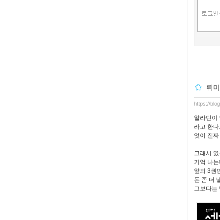
뤼미
https://bl
알라딘이 
라고 한다
엇이 진짜
그래서 였
기억 나는
앞의 3권
돈 좀 더
그보다는 