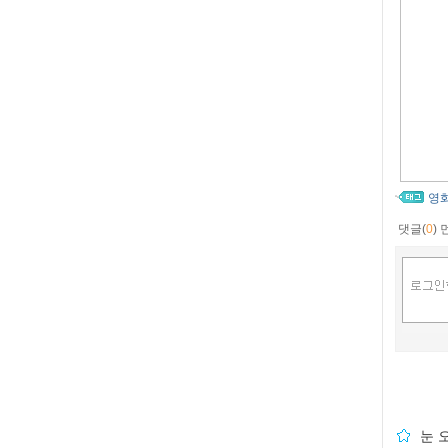
영
댓글(
0
)
눈 