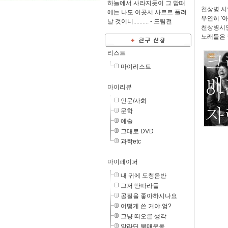
하늘에서 사라지듯이 그 맘때
천상병 시
에는 나도 이곳서 사르르 풀려
우연히 '
날 것이니.......... -
드팀전
천상병시인
노래들은 
리스트
마이리스트
마이리뷰
인문/사회
문학
예술
그대로 DVD
과학etc
마이페이퍼
내 귀에 도청음반
그저 딴따라들
공질을 좋아하시나요
어떻게 쓴 거야.엉?
그냥 떠오른 생각
알라딘 불매운동