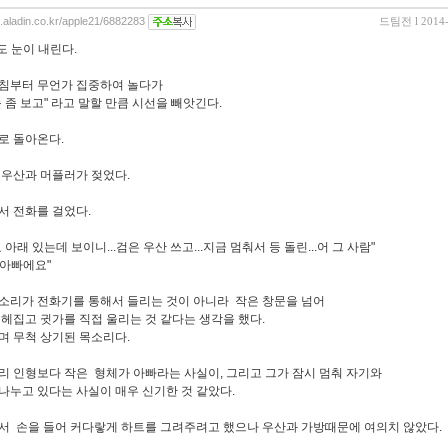
og.aladin.co.kr/apple21/6882283
드팀전
l 2014
도 눈이 내린다.
침부터 무언가 집중하여 놀다가
눈 좀 보고" 라고 말할 만큼 시선을 빼앗긴다.
로 돌아온다.
 우산과 머플러가 젖었다.
서 전화를 걸었다.
 아래 있는데 보이니...검은 우산 쓰고...지금 멈춰서 등 돌린...어 그 사람"
게 아빠에요"
소리가 전화기를 통해서 들리는 것이 아니라 작은 창문을 넘어
 헤집고 귓가를 직접 울리는 것 같다는 생각을 했다.
며 무척 상기된 목소리다.
리 인형보다 작은 형체가 아빠라는 사실이, 그리고 그가 잠시 멈춰 자기와
나누고 있다는 사실이 매우 신기한 것 같았다.
서 손을 들어 커다랗게 하트를 그려주려고 했으나 우산과 가방때문에 여의치 않았다.