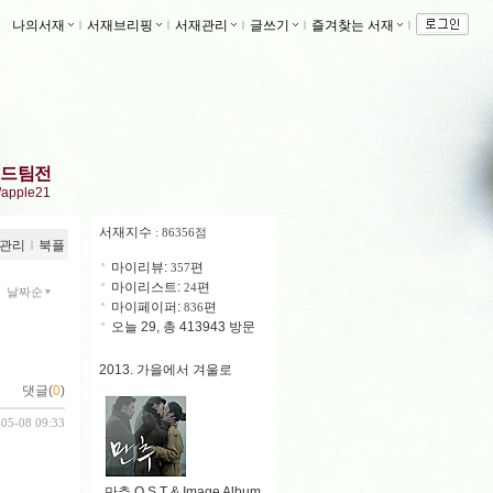
나의서재
ｌ
서재브리핑
ｌ
서재관리
ｌ
글쓰기
ｌ
즐겨찾는 서재
ｌ
드팀전
r/apple21
서재지수
: 86356점
관리
ｌ
북플
마이리뷰:
편
357
마이리스트:
편
24
날짜순
마이페이퍼:
편
836
오늘 29, 총 413943 방문
2013. 가을에서 겨울로
댓글(
0
)
-05-08 09:33
만추 O.S.T & Image Album