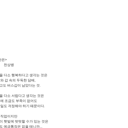
난은>
상병
을 다소 행복하다고 생각는 것은
피와 갑 속의 두둑한 담배,
고도 버스갑이 남았다는 것.
을 다소 서럽다고 생각는 것은
푼에 조금도 부족이 없어도
 일도 걱정해야 하기 때문이다.
 직업이지만
이 햇빛에 떳떳할 수가 있는 것은
도 예금통장은 없을 테니까...