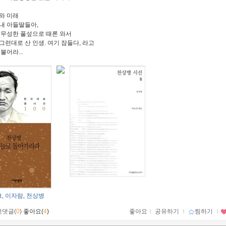
와 미래
내 아들딸들아,
 무성한 풀섶으로 때론 와서
그런대로 산 인생. 여기 잠들다, 라고
불어라...
크
이자람
천상병
,
,
먼댓글(
0
)
좋아요(
4
)
좋아요
ｌ
공유하기
ｌ
찜하기
ｌ