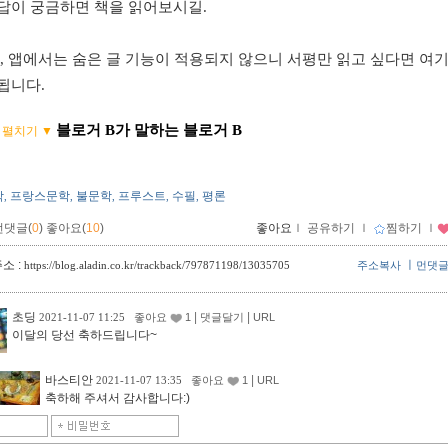
답이 궁금하면 책을 읽어보시길.
, 앱에서는 숨은 글 기능이 적용되지 않으니 서평만 읽고 싶다면 여
됩니다.
블로거 B가 말하는 블로거 B
 펼치기 ▼
학
프랑스문학
불문학
프루스트
수필
평론
,
,
,
,
,
먼댓글(
0
)
좋아요(
10
)
좋아요
ｌ
공유하기
ｌ
찜하기
ｌ
소 :
ㅣ
https://blog.aladin.co.kr/trackback/797871198/13035705
주소복사
먼댓
초딩
|
|
2021-11-07 11:25
좋아요
1
댓글달기
URL
이달의 당선 축하드립니다~
바스티안
|
2021-11-07 13:35
좋아요
1
URL
축하해 주셔서 감사합니다:)