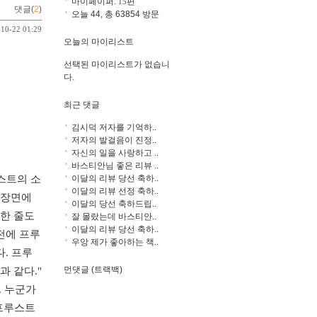
마이페이퍼:
편
15
댓글(
2
)
오늘 44, 총 63854 방문
-10-22 01:29
오늘의 마이리스트
선택된 마이리스트가 없습니
다.
최근 댓글
김시덕 저자를 기억하..
저자의 발걸음이 진정..
자신의 일을 사랑하고 ..
바스티안님 좋은 리뷰 ..
이달의 리뷰 당선 축하..
스트의 소
이달의 리뷰 선정 축하..
 장면에
이달의 당선 축하드립..
한 줄도
잘 몰랐는데 바스티안..
이달의 리뷰 당선 축하..
전에 프루
우앙 제가 좋아하는 책..
. 프루
먼댓글 (트랙백)
과 같다."
. 누군가
 프루스트