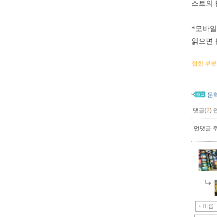
스트의 
*모바일
읽으면 
접힌 부분
문
댓글(
2
)
먼댓글 주