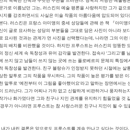
만의 독특한 안목과 뚜렷한 주관을 드러낸다. 영국의 저명한 예술평론
문가로 이름났던 그는, 러스킨의 예술 평론을 사랑하지만 그가 겉으
시지를 강조하면서도 사실은 미술 작품의 아름다움에 압도되어 있다
본다. 러스킨은 프랑스 아미앵의 중세 성당들에 관해 쓴 책 『아미앵
신이 글로 묘사하는 성당의 부분들을 그대로 담은 사진이 아니라 보
로 묘사된 것과는 관계가 먼 사진을 선택했다는데, 나라면 그의 이런
림의 배치를 비판했을 것이다. 하지만 프루스트는 러스킨의 엉뚱한 
의 정신 세계 속 독창성과 유머 감각을 발견한다. 접속사 '그리고'를 
에 쓰지 않고 남들이 쓰지 않는 곳에 쓰는 플로베르의 문체의 특징에
적 독창성을 발견한다. 친구 블랑슈가 인정받지 못하던 시절에는 살
상한 말투로 그의 작품을 무시하다, 그의 작품이 높은 평가를 받은 
한 말투로 '예전부터 이 그림을 좋아했어요'라고 말하는 장면에서는 
이 드러난다. 그가 어찌나 가차 없고 신랄하게 비판하거나 풍자하는지
작가나 화가였다면 그와 친구나 지인 관계를 유지하기 힘들었을 것 같
 경우가 아니라면 프루스트는 참 사랑스러운 친구나 지인이 될 수 있을
내가 내린 결론은 앞으로도 프루스트를 계속 만나고 싶다는 것이다.