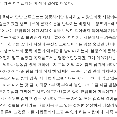
이 계속 이어질지는 이 책이 결정할 터였다.
 책에서 만난 프루스트는 엉뚱하지만 섬세하고 사랑스러운 사람이다
평론가였던 생트뵈브의 문학 이론을 반박하는 비평서 『생트뵈브에
에서는 뜬금없이 어린 시절 여름을 보냈던 할아버지 댁에서의 기억
 친구 자크에밀 블랑슈의 저서 『화가의 이야기』서문에서는 외종조
억과 친구들 앞에서 자신이 부잣집 도련님이라는 것을 숨겼던 옛 이
. 생트뵈브의 문학 이론이 왜 비판을 받아야 하는지, 블랑슈의 문학
어떤지 알고 싶었던 독자들로서는 당황스럽겠지만, 그가 이야기하는
 얼마나 생동감 있게 반짝이는지 그의 기억 속에 함께 잠기게 된다.
사가 가져다 준 빵을 차에 적셔 한 입 베어 문 순간, "입 안에 퍼지던 
 부드러워진 빵의 감촉, 제라늄과 오렌지나무 향"(p. 128.)이 읽고 있는
 퍼져 나가는 것 같고, 외종조부 댁 부엌에 놓인 크리스털 식칼 받
무지갯빛과 그뤼에르 치즈, 살구가 내뿜은 향이 혼합되어 만들어진 
 내 주위를 감싸고 있는 것 같다. 그는 늘 자신의 모든 감각을 열어놓
겨진 것들을 언제라도 바로 지금 겪고 있는 것처럼 생생하게 되살려 낼
글을 통해 그것을 다른 사람들까지 느낄 수 있게 하는 사람이다. 귀족 