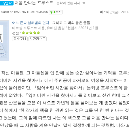
처음 만나는 프루스트
ｌ
문학이 있는 서재
og.aladin.co.kr/797871198/13035705
바스티안
(
) l 2021
어느 존속 살해범의 편지
- 그리고 그 밖의 짧은 글들
마르셀 프루스트 지음, 유예진 옮김 / 현암사 / 2021년 1월
평점 :
적신 마들렌. 그 마들렌을 입 안에 넣는 순간 살아나는 기억들. 프루
어버린 시간을 찾아서』에서 주인공이 과거로의 여정을 시작하는 이
없이 들어왔지만,
『잃어버린 시간을 찾아서』
는커녕 프루스트의 글 
적이 없었다.
『잃어버린 시간을 찾아서』를 읽어보고 싶긴 한데 그 
짧은 산문들을 모은 이 책으로 가볍게 몸을 풀어보는 게 좋겠다 싶었다
이 책에서 "한 작가의 책을 한 권만 읽는 것은 그를 단 한 번 만나는 것
66.)고 했는데, 그의 말에 따르면 나는 이 책으로 그를 처음 만나는 셈이다
 만났을 때 그 사람을 계속 만날지 말지 결정하게 되는 것처럼, 나와