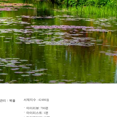
서재지수
: 42486점
관리
ｌ
북플
마이리뷰:
편
790
마이리스트:
편
1