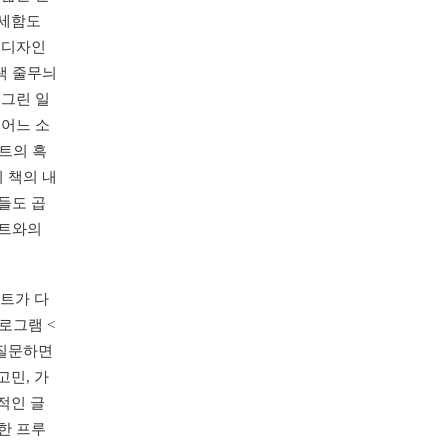
섬세함도
 디자인
색 줄무늬
 그린 일
어느 소
트의 흑
 책의 내
들도 곱
스트와의
스트가 다
로그램 <
 질문하면
고민, 가
적인 글
한 프루