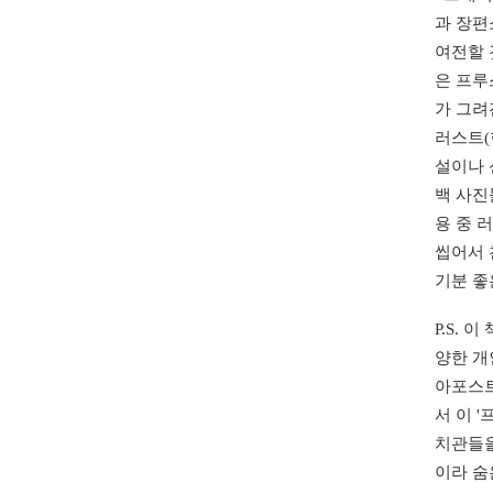
과 장편
여전할 
은 프루
가 그려
러스트(
설이나 
백 사진
용 중 
씹어서 
기분 좋
P.S.
양한 개
아포스트
서 이 
치관들을
이라 숨