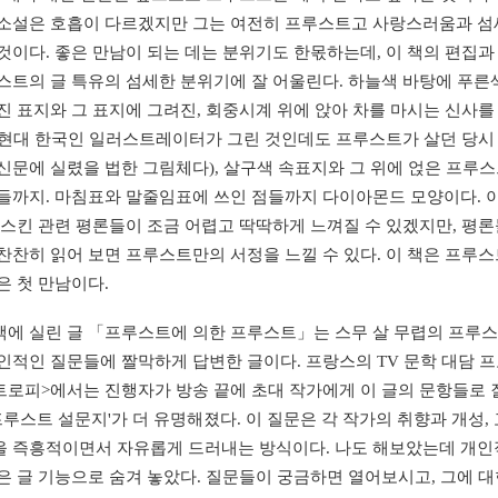
소설은 호흡이 다르겠지만 그는 여전히 프루스트고 사랑스러움과 
것이다. 좋은 만남이 되는 데는 분위기도 한몫하는데, 이 책의 편집과
스트의 글 특유의 섬세한 분위기에 잘 어울린다. 하늘색 바탕에 푸른
진 표지와 그 표지에 그려진, 회중시계 위에 앉아 차를 마시는 신사를
현대 한국인 일러스트레이터가 그린 것인데도 프루스트가 살던 당시 
신문에 실렸을 법한 그림체다), 살구색 속표지와 그 위에 얹은 프루스
들까지. 마침표와 말줄임표에 쓰인 점들까지 다이아몬드 모양이다. 이
러스킨 관련 평론들이 조금 어렵고 딱딱하게 느껴질 수 있겠지만, 평론
찬찬히 읽어 보면 프루스트만의 서정을 느낄 수 있다. 이 책은 프루
은 첫 만남이다.
 이 책에 실린 글 「프루스트에 의한 프루스트」는 스무 살 무렵의 프루
인적인 질문들에 짤막하게 답변한 글이다. 프랑스의 TV 문학 대담 프
로피>에서는 진행자가 방송 끝에 초대 작가에게 이 글의 문항들로
'프루스트 설문지'가 더 유명해졌다. 이 질문은 각 작가의 취향과 개성, 
 즉흥적이면서 자유롭게 드러내는 방식이다. 나도 해보았는데 개인
은 글 기능으로 숨겨 놓았다. 질문들이 궁금하면 열어보시고, 그에 대