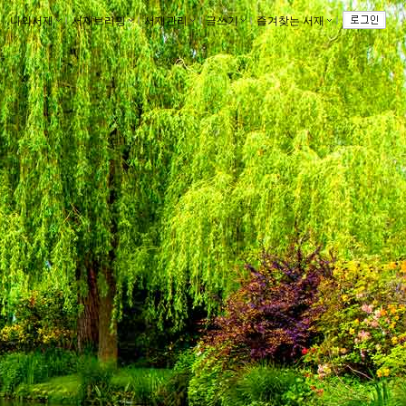
나의서재
ｌ
서재브리핑
ｌ
서재관리
ｌ
글쓰기
ｌ
즐겨찾는 서재
ｌ