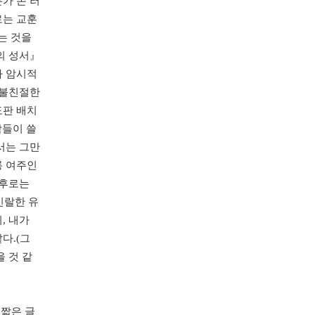
가 존 러
로는 교훈
는 것을
의 성서』
다 암시적
 불친절한
도판 배치
남들이 쓸
서는 그만
롱 여주인
이후로는
신랄한 유
, 내가
다.(그
 것 같
 짧은 글