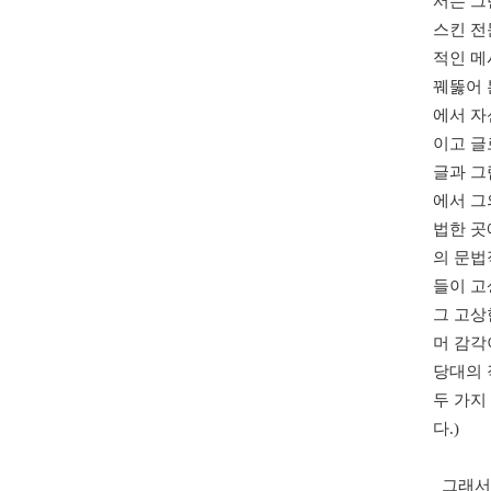
서는 그
스킨 전
적인 메
꿰뚫어 
에서 자
이고 글
글과 그
에서 그
법한 곳
의 문법
들이 고
그 고상
머 감각
당대의 
두 가지
다.)
그래서 