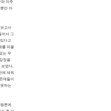
구와 마주
분뿐만 아
 보고서
들어서 그
 있다고
때를 떠올
 없는 무
 감정을
 보였다,
전에 세워
 존재들이
 못하는
 평론에