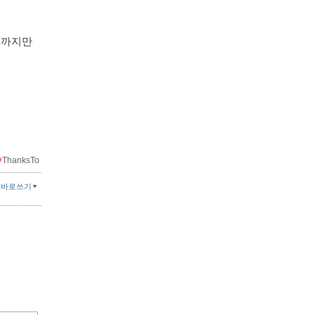
기까지만
ThanksTo
글바로쓰기