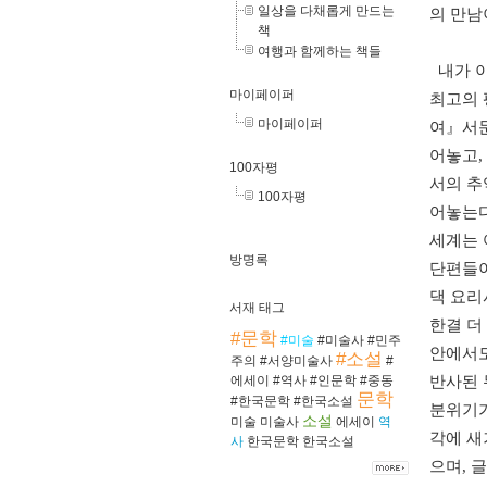
일상을 다채롭게 만드는
의 만남
책
여행과 함께하는 책들
내가 이
마이페이퍼
최고의 
마이페이퍼
여』서문
어놓고,
100자평
서의 추
100자평
어놓는다
세계는 
방명록
단편들이
댁 요리
서재 태그
한결 더
#문학
#미술
#미술사
#민주
안에서도
#소설
주의
#서양미술사
#
반사된 
에세이
#역사
#인문학
#중동
문학
#한국문학
#한국소설
분위기가
소설
미술
미술사
에세이
역
각에 새
사
한국문학
한국소설
으며, 