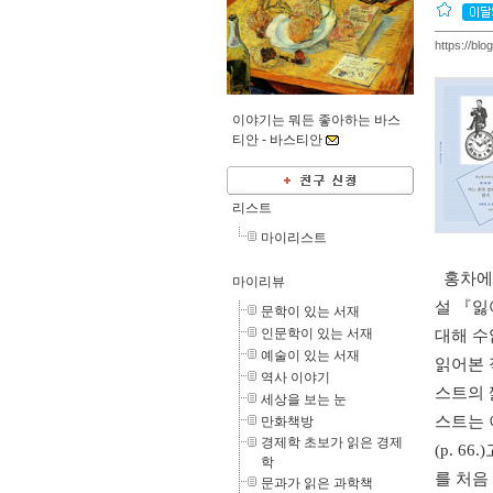
https://bl
이야기는 뭐든 좋아하는 바스
티안 -
바스티안
리스트
마이리스트
홍차에 
마이리뷰
설 『잃
문학이 있는 서재
인문학이 있는 서재
대해 수
예술이 있는 서재
읽어본 
역사 이야기
스트의 
세상을 보는 눈
스트는 
만화책방
경제학 초보가 읽은 경제
(p. 
학
를 처음
문과가 읽은 과학책