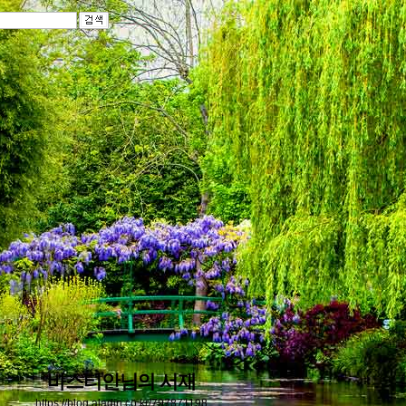
바스티안님의 서재
https://blog.aladin.co.kr/797871198