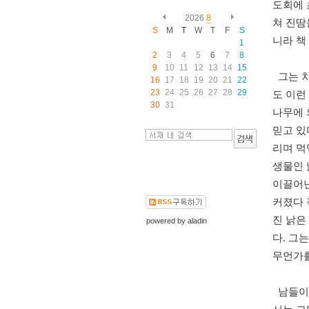
도회에 
2026
8
쳐 진땀
S
M
T
W
T
F
S
니라 책
1
2
3
4
5
6
7
8
9
10
11
12
13
14
15
그는 차
16
17
18
19
20
21
22
23
24
25
26
27
28
29
도 이런
30
31
나무에 
믿고 있
리며 먹먹
생물인 
이끌어낸
커졌다 
진 낡은
powered by
aladin
다. 그
무언가를
남들이 