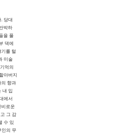
. 당대
 반박하
들을 풀
부 댁에
야기를 털
과 미술
 기억의
 할아버지
차의 향과
 내 입
침대에서
신비로운
고 그 감
 수 있
부인의 무