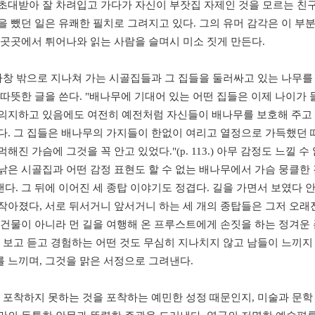
초대받아 잘 차려입고 가다가 자신이 부잣집 자제인 것을 모르는 친
을 뺐던 일은 유쾌한 필치로 그려지고 있다. 그의 유머 감각은 이 부
 곳곳에서 튀어나와 읽는 사람을 슬며시 미소 짓게 만든다.
창 밖으로 지나쳐 가는 시골집들과 그 집들을 둘러싸고 있는 나무를
 따뜻한 글을 쓴다. "배나무에 기대어 있는 어떤 집들은 이제 나이가 
의지하고 있음에도 여전히 예전처럼 자신들이 배나무를 보호해 주고
다. 그 집들은 배나무의 가지들이 한없이 여리고 열정으로 가득했던 
해진 가슴에 그것을 꼭 안고 있었다."(p. 113.) 아무 감정도 느낄 수
낡은 시골집과 어떤 감정 표현도 할 수 없는 배나무에서 가슴 뭉클한
다. 그 뒤에 이어진 세 종탑 이야기도 정겹다. 길을 가면서 보였다 안
작아졌다, 서로 뒤서거니 앞서거니 하는 세 개의 종탑들은 그저 오래
 건물이 아니라 먼 길을 여행해 온 프루스트에게 손짓을 하는 정겨운
는 보고 듣고 경험하는 어떤 것도 무심히 지나치지 않고 남들이 느끼지
 느끼며, 그것을 맑은 서정으로 그려낸다.
포착하지 못하는 것을 포착하는 예민한 성정 때문인지, 미술과 문학