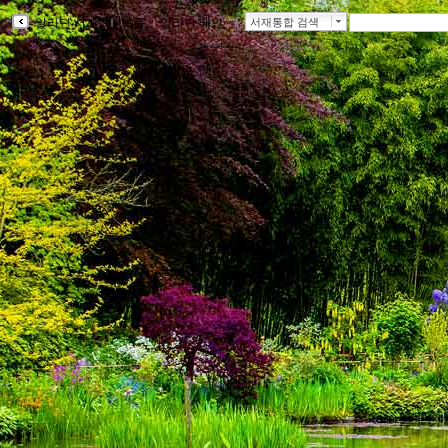
알라딘 서재
ｌ
북플
ｌ
알라딘 메인
ｌ
서재통합 검색