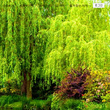
나의서재
ｌ
서재브리핑
ｌ
서재관리
ｌ
글쓰기
ｌ
즐겨찾는 서재
ｌ