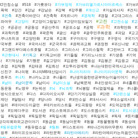
#2인칭소설
#518
#가룟유다
#가부장제
#가브리엘가르시아마르케스
#가브
정폭력
#강간
#강남
#강남순
#강북
#강주룡
#개신교
#거실의사자
#건
#건축
#건축이바꾼다
#건축학
#게르니카
#경제학
#경찰
#고대그리스
#고전
치와여우
#고양이
#고양이그림일기
#고양이임보일기
#고전소설
#
#과학
공간
#공공선
#공동성
#공산주의
#공포소설
#공학
#과학만화
#과학카툰
#곽동훈
#곽준혁
#광신
#광주
#광주민주화운동
#괴담
#교
고쿠나츠히코
#교양만화
#교육
#교회
#구마의식
#구병모
#구영식
#국가
#국부론
#국악
#국어사전
#군국주의
#권력과교회
#권정현
#귀신나방
#
#그랜드부다페스트호텔
#그리스
#그리스사
#그리스철학
#그린버그
#그
#근현대사
#기독교
#기독교비판
#기들릴
#기리노나쓰오
#기생충
#기억
사
#기억상실
#기행문
#길고양이
#김광현
#김동섭
#김봉곤
#김응교
#
김초엽
#김탁환
#김태권
#김희선
#꼬투리경제학
#나는대한민국역사교사다
부신친구
#나의몫
#나의MB재산답사기
#나이지리아
#나이지리아문학
#나이
마흐푸즈
#나치
#나카노교코
#나폴리
#난생처음한번공부하는미술이야기
#
#남미
#남미문학
#남미사
#남미소설
#남북문제
#내인생의그녀
#네흘류
노동운동
#노명우
#논픽션
#뇌
#뇌과학
#뇌봉탑
#뇌엽절제술
#눈
#니
른방식으로보기
#다스
#다자이오사무
#단기기억상실증
#단편
#단편소설
#
의제단
#달탐사
#당
#당나라
#당시
#대만소설
#대서사시
#대소설의시대
드밀러
#데이비드이글먼
#데카브리스트들
#도곡동땅
#도덕
#도덕감정론
#
진보
#도메다쿠오
#도서관
#도스토예프스키
#도스토옙스키
#도시
#도시공
독일
#독일경제
#독일문학
#독일사회
#독일정치
#독일희곡
#독재
#돈카
장각의궤와외교관이야기
#동급생
#동남아문학
#동물
#동물행동학
#동성애
#동유럽문학
#동유럽소설
#동화
#디스토피아
#떠나간자와머무른자
#라마
오핑루
#라이프오브파이
#라틴문학
#라틴아메리카
#라틴아메리카는처음인가