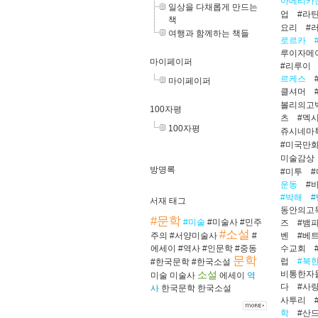
아메리카
일상을 다채롭게 만드는
업
#라
책
요리
#
여행과 함께하는 책들
로르카
루이자메
마이페이퍼
#리루이
르케스
마이페이퍼
클셔머
볼리의고
100자평
츠
#멕
100자평
쥬시네마
#미국만
미술감상
방명록
#미투
운동
#
#박해
서재 태그
동안의고
#문학
#미술
#미술사
#민주
즈
#뱀
#소설
벤
#베
주의
#서양미술사
#
수교회
에세이
#역사
#인문학
#중동
문학
럽
#북
#한국문학
#한국소설
비통한자
소설
미술
미술사
에세이
역
다
#사
사
한국문학
한국소설
사투리
학
#산