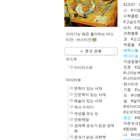
#13.67
스
#가
이북클럽
#고슴도
리치
#
과학웹툰
이야기는 뭐든 좋아하는 바스
코
#교
티안 -
바스티안
위험들
래픽노블
현대미술
리스트
지않음형
진호
#
마이리스트
#나의눈
#나지브
마이리뷰
한시리즈
문학이 있는 서재
기원
#
인문학이 있는 서재
프
#다
달
#달
예술이 있는 서재
#데이비
역사 이야기
#도덕적
세상을 보는 눈
행정
#
만화책방
아온외규
경제학 초보가 읽은 경제
#동양화
학
나
#라
문과가 읽은 과학책