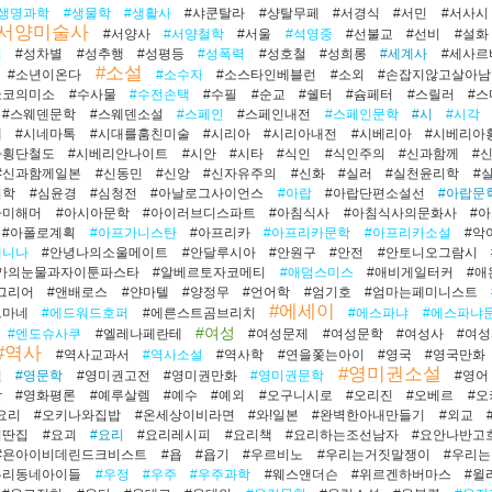
#생명과학
#생물학
#생활사
#샤쿤탈라
#샹탈무페
#서경식
#서민
#서사시
#서양미술사
#서양사
#서양철학
#서울
#석영중
#선불교
#선비
#설화
설
#성차별
#성추행
#성평등
#성폭력
#성호철
#성희롱
#세계사
#세사르
#소설
#소년이온다
#소수자
#소스타인베블런
#소외
#손잡지않고살아
쇼코의미소
#수사물
#수전손택
#수필
#순교
#쉘터
#슘페터
#스릴러
#
#스웨덴문학
#스웨덴소설
#스페인
#스페인내전
#스페인문학
#시
#시각
애
#시네마톡
#시대를훔친미술
#시리아
#시리아내전
#시베리아
#시베리아
아횡단철도
#시베리안나이트
#시안
#시타
#식인
#식인주의
#신과함께
#
#신과함께일본
#신동민
#신앙
#신자유주의
#신화
#실러
#실천윤리학
#
리학
#심윤경
#심청전
#아날로그사이언스
#아랍
#아랍단편소설선
#아랍문
아미해머
#아시아문학
#아이러브디스파트
#아침식사
#아침식사의문화사
#
#아폴로계획
#아프가니스탄
#아프리카
#아프리카문학
#아프리카소설
#악
레니나
#안녕나의소울메이트
#안달루시아
#안원구
#안전
#안토니오그람시
가의눈물과자이툰파스타
#알베르토자코메티
#애덤스미스
#애비게일터커
#애
그리어
#앤배로스
#얀마텔
#양정무
#언어학
#엄기호
#엄마는페미니스트
#에세이
르마네
#에드워드호퍼
#에른스트곰브리치
#에스파냐
#에스파냐
#여성
#엔도슈사쿠
#엘레나페란테
#여성문제
#여성문학
#여성사
#여
#역사
#역사교과서
#역사소설
#역사학
#연을쫓는아이
#영국
#영국만화
#영미권소설
설
#영문학
#영미권고전
#영미권만화
#영미권문학
#영어
상
#영화평론
#예루살렘
#예수
#예외
#오구니시로
#오리진
#오베르
#오
요리
#오키나와집밥
#온세상이비라면
#와!일본
#완벽한아내만들기
#외교
외딴집
#요괴
#요리
#요리레시피
#요리책
#요리하는조선남자
#요안나반고
#욘아이비데린드크비스트
#욥
#욥기
#우르비노
#우리는거짓말쟁이
#우리
우리동네아이들
#우정
#우주
#우주과학
#웨스앤더슨
#위르겐하버마스
#윌