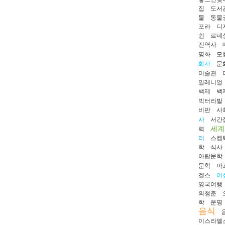
집
도서
물
동물
포라
디
쉰
르네
진역사
명화
모
화사
문
미술관
밀레니얼
백제
백
빅터라발
비판
사
사
서간
세계
력
러
스켑
학
식사
아랍문학
문학
아
겔스
여
영국여행
의청춘
학
운명
음식
이스라엘