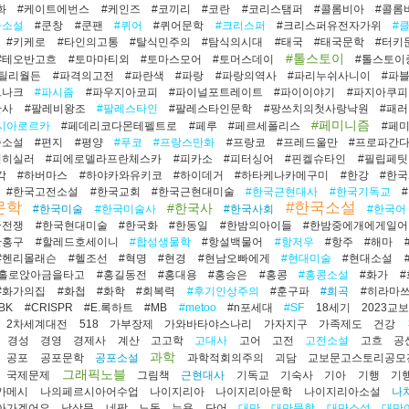
화
#케이트에번스
#케인즈
#코끼리
#코란
#코리스탬퍼
#콜롬비아
#콜롬
아소설
#쿤창
#쿤팬
#퀴어
#퀴어문학
#크리스퍼
#크리스퍼유전자가위
#
#키케로
#타인의고통
#탈식민주의
#탐식의시대
#태국
#태국문학
#터키
#톨스토이
#테오반고흐
#토마마티외
#토마스모어
#토머스데이
#톨스토이
#틸리월든
#파격의고전
#파란색
#파랑
#파랑의역사
#파리누쉬사니이
#파
르나크
#파시즘
#파우지아코피
#파이널포트레이트
#파이이야기
#파지아쿠피
판사
#팔레비왕조
#팔레스타인
#팔레스타인문학
#팡쓰치의첫사랑낙원
#패
#페미니즘
시아로르카
#페데리코다몬테펠트로
#페루
#페르세폴리스
#페
즘소설
#편지
#평양
#푸코
#프랑스만화
#프랑코
#프레드울만
#프로파간
리히실러
#피에로델라프란체스카
#피카소
#피터싱어
#핀켈슈타인
#필립페팃
각
#하버마스
#하야카와유키코
#하이데거
#하타케나카메구미
#한강
#한
#한국고전소설
#한국교회
#한국근현대미술
#한국근현대사
#한국기독교
문학
#한국소설
#한국사
#한국미술
#한국미술사
#한국사회
#한국어
국전쟁
#한국현대미술
#한국화
#한동일
#한밤의아이들
#한밤중에개에게일
한홍구
#할레드호세이니
#합성생물학
#항설백물어
#항저우
#항주
#해마
#헨리몰래슨
#헬조선
#혁명
#현경
#현남오빠에게
#현대미술
#현대소설
#홀로앉아금을타고
#홍길동전
#홍대용
#홍승은
#홍콩
#홍콩소설
#화가
#화가의집
#화첩
#화학
#회복력
#후기인상주의
#훈구파
#희곡
#히라마
BK
#CRISPR
#E.록하트
#MB
#metoo
#n포세대
#SF
18세기
2023교
2차세계대전
518
가부장제
가와바타야스나리
가자지구
가족제도
건강
경성
경영
경제사
계산
고고학
고대사
고어
고전
고전소설
고흐
공
과학
공포
공포문학
공포소설
과학적회의주의
괴담
교보문고스토리공모
그래픽노블
국제문제
그림책
근현대사
기독교
기숙사
기아
기행
기
가메시
나의페르시아어수업
나이지리아
나이지리아문학
나이지리아소설
나
아가겠어요
남상문
네팔
노동
뉴욕
단어
대만
대만문학
대만소설
대만