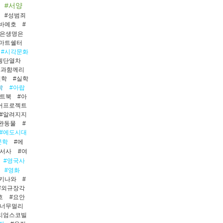
#서양
#성범죄
바예호
#
남은생명은
스마트쉘터
#시각문화
횡단열차
신과함께리
실학
#실학
학
#아랍
아트북
#아
어프로젝트
#알려지지
완동물
#
#에도시대
문학
#에
성서사
#여
#영국사
#영화
키나와
#
#외규장각
흐
#요안
는너무멀리
리엄스코빌