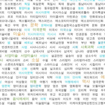
관
도스토옙스키
독일
독일문학
독일사
독재
동남아
동남아시아
동남아
권
동물복지
동양미술
동양사
동유럽문학
동유럽소설
동화
드라마
들뢰
저트
디지털매체
러시아
러시아문학
러시아소설
로맹퓌에르톨라
로자룩셈
상스
르포
마르크스
마리암마지디
마이클셔머
마틴로슨
만화
만화로보는
매슈대니얼스
맥스웰퍼킨스
맥스퍼킨스
메소포타미아문명
메소포타미아신화
문학
험
목간
무역
문자
문학비평
문학소설한국소설한국문학
문화
문
미국문학
화어
문화어수업
미국
미국사
미국소설
미디어
미디어리터러
미술사
미술비평
미시마유키오
미시사
미투
미학
민권운동
민주주의
밀레니얼세대
바네사스프링고라
바보배
바우하우스
박찬일
반고흐
반려
제사
법
법정물
베트남
베트남사
베트남전쟁
부르주아
부산
북한
불문
사회과학
빈센트반고흐
사법
사샤나스피니
사서
사서삼경
사회
사회
회비평
사회정의
산수
삼국시대
삼국시대사
삼국지
상나라
생명과학
생
서양미술
서양미술사
집
서양사
설공찬전
설송아
성경
성소수자
성
소설
사
셰익스피어
소비
수필
수학
스리랑카
스리랑카내전
스리랑카
틱
스콧피츠제럴드
스탠리엘린
스파이소설
스페인어
시
시사
시칠리아
식생활
식품
신화
신화학
실용
실크로드
심리학
아담과이브
아동문학
아모스오즈
아시아문학
아시아사
아시아소설
아시아영화
아야츠지유키토
에
프리카소설
안구기담
앙리모니에
약학
어원
언어
언어학
에드워드리
역사
여행
성
여성사
여성혐오
여행기
여행서적
여행에세이
영국문학
영문학
영미권소설
영미문학
영양
영조
영화
영화원작
예술
오월의달
오인칸브레이스웨이트
올리비아랭
외교
외국생활
요리
요리책
우리말
우
원소
원예
원자
위저드베이커리
유교
유교경전
유다
유대인
유럽
유
음식에세이
음식문화
음악
의학
이길보라
이도우
이동
이란
이민
이
소설
이슬람
이슬람문화
이슬람미술
이언모티머
이케아옷장에갇힌인도고행