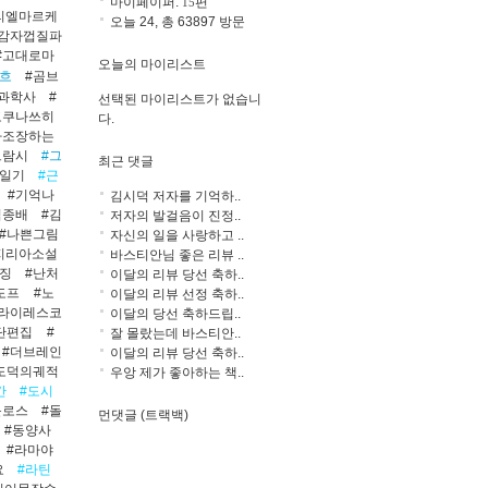
마이페이퍼:
편
15
리엘마르케
오늘 24, 총 63897 방문
지감자껍질파
#고대로마
오늘의 마이리스트
고흐
#곰브
#과학사
#
선택된 마이리스트가 없습니
고쿠나쓰히
다.
가조장하는
그람시
#그
최근 댓글
림일기
#근
#기억나
김시덕 저자를 기억하..
김종배
#김
저자의 발걸음이 진정..
#나쁜그림
자신의 일을 사랑하고 ..
지리아소설
바스티안님 좋은 리뷰 ..
난징
#난처
이달의 리뷰 당선 축하..
도프
#노
이달의 리뷰 선정 축하..
콜라이레스코
이달의 당선 축하드립..
단편집
#
잘 몰랐는데 바스티안..
#더브레인
이달의 리뷰 당선 축하..
도덕의궤적
우앙 제가 좋아하는 책..
간
#도시
를로스
#돌
먼댓글 (트랙백)
#동양사
#라마야
요
#라틴