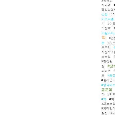
#유경희
자가위
음식의역
소설
#
이스라엘
기
#이
이진숙
이탈리아
학
#인
본
#일
국주의
자전적소
르소설
#전창림
#정
철
리러쉬
론
#종
#줄리언
#중국어
동문학
다
#지
#책
#
#체코소
#치마만
칭산
#