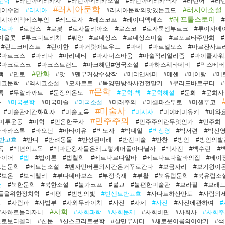
문학
#라틴아메리카사
#라틴아메리카소설
#라틴아메리카역사
#라틴어
#라
#러시아문학
#러시아소설
틴어수업
#러시아
#러시아문학의맛있는코드
#레프톨스토이
러시아의맥베스부인
#레드로자
#레스코프
#레이디맥베스
#로마
#로맨스
#로봇
#로사몰리아소
#로스코
#로자룩셈부르크
#루이자메
이올콧
#루크디트리치
#뤄양
#르네상스
#르네상스미술
#르포르타주만화
#린드크비스트
#린이한
#마거릿애트우드
#마네
#마르셀모스
#마르잔사트
#마르크스
#마리나
#마리네티
#마사너스바움
#마술적리얼리즘
#마이클사워
#마크로스코
#마크스트랜드
#마크해던#영국소설
#마하스웨타데비
#막스베버
#만화
백
#만토
#맛
#맨부커상수상작
#메리앤섀퍼
#메센
#메이탕
#메
시코문학
#멕시코소설
#모차르트
#목양면방화사건전말기
#무리드바르구티
#문학
톡
#무알라까트
#문장의온도
#문학·책
#문학해설
#문화
#문화사
화
#미국문학
#미국미술
#미국소설
#미래주의
#미셸파스투로
#미셸푸코
#미술사
#미술관에간화학자
#미술교육
#미시사
#미야베미유키
#미와
#민주주의
#미투운동
#미학
#민음한국사
#민주주의란무엇인가
#민주화
바바라스톡
#바오닌
#바타이유
#박노자
#박대일
#박상영
#박서련
#박신
#반고흐
#반디
#반려동물
#반성된미래
#반전미술
#반찬
#방언
#방언의발
독
#백년의고독
#백마탄왕자들은왜그렇게떠돌아다닐까
#백사전
#백수린
#
파이어
#법
#법이론
#법철학
#베르나르다알바
#베르나르다알바의집
#베이
트남문학
#베트남소설
#벤자민버튼의시간은거꾸로간다
#보금자리
#보기왕이
#보온
#보티첼리
#부다데바보스
#부정축재
#부활
#북유럽문학
#북유럽소
한
#북한문학
#북한소설
#불가코프
#불교
#불편한미술관
#브라질
#브래
들을위한정치학
#비평
#빈방의빛
#빈센트반고흐
#사다트하산만토
#사람의
랑
#사림파
#사법부
#사와무라이치
#사전
#사제
#사진
#사진에관하여
#사회
#사하르들리자니
#사회과학
#사회문제
#사회비판
#사회사
#사회
드로보티첼리
#산문
#산스크리트문학
#살만루시디
#새로운이름의이야기
#