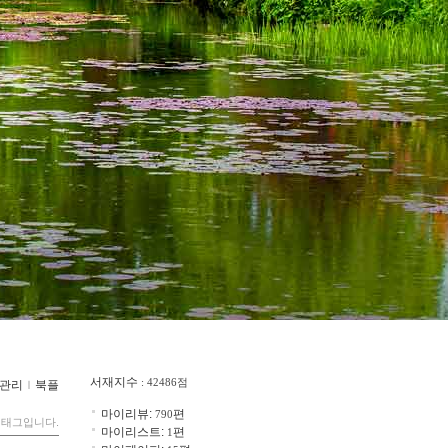
서재지수
: 42486점
관리
ｌ
북플
마이리뷰:
편
790
 태그입니다.
마이리스트:
편
1