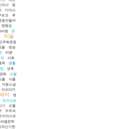
시아사
동
즈
디아스
부르크
루
중동만들어
명왕성
화비평
문
미술
시
민주화운동
동물
방송
학
비평
문제
사회
물학
생활
평등
성폭
영화
스릴
식물
식물
아동소설
아프리카
세이
엥
영국소설
리기
오월
주
우주과
즈키아사코
스라엘문학
자의신기한