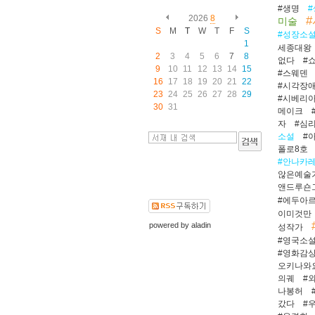
#생명
2026
8
미술
S
M
T
W
T
F
S
#성장소
1
세종대왕
2
3
4
5
6
7
8
없다
#
9
10
11
12
13
14
15
#스웨덴
16
17
18
19
20
21
22
#시각장
23
24
25
26
27
28
29
#시베리
30
31
메이크
자
#심
소설
#
폴로8호
#안나카
않은예술
앤드루숀
#에두아
이미것만
powered by
aladin
성작가
#영국소
#영화감
오키나와
의궤
#
나봉허
갔다
#