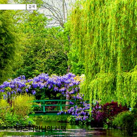
바스티안님의 서재
https://blog.aladin.co.kr/797871198