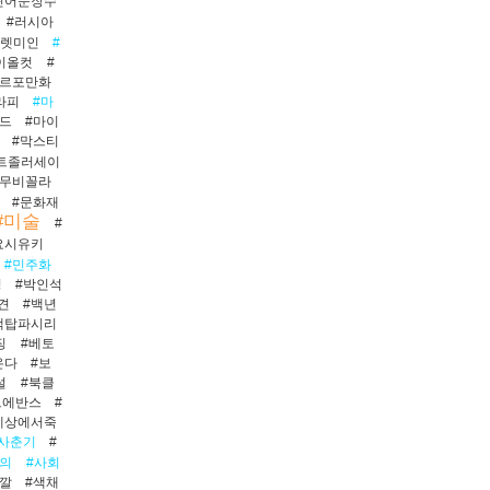
틴어문장수
#러시아
#렛미인
#
이올컷
#
#르포만화
라피
#마
드
#마이
#막스티
트졸러세이
#무비꼴라
#문화재
#미술
#
요시유키
#민주화
영
#박인석
견
#백년
백탑파시리
징
#베토
온다
#보
설
#북클
드에반스
#
세상에서죽
#사춘기
#
주의
#사회
색깔
#색채