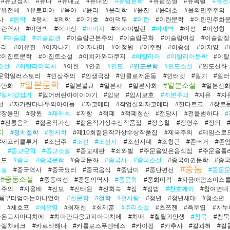
#유교정치
#유다
#유대교
#유대인
#유럽문학
#유럽소설
#유복렬
#유전
#유전체
#유토피아
#육아
#윤리
#윤리학
#윤진
#윤태호
#을의민주주의
사
#음악
#응시
#의학
#이기호
#이덕무
#이란
#이란문학
#이란민주화
이란역사
#이명박
#이미상
#이미지
#이사야벌린
#이새벽
#이성
#이성형
#이슬람
#이슬람권
#이슬람근본주의
#이슬람문화
#이슬람여성
#이슬람정
유리
#이유진
#이자나기
#이자나미
#이정원
#이주란
#이중섭
#이지양
#이집트문학
#이집트소설
#이치카와다쿠지
#이탈리아
#이탈리아문학
#이
소설
#이탈리아역사
#이한
#인권
#인도
#인도문학
#인도소설
#인도신화
문학일러스토리
#인상주의
#인생극장
#인클로저운동
#인터넷
#일기
#일
#일본문학
#일본소설
본만화
#일본불교
#일본사
#일본사회
#일본신
#일제강점기
#잃어버린아이이야기
#임보
#임시보호
#자본주의
#자유
#자
설
#자카란다나무의아이들
#자코메티
#작업실의자코메티
#잔다르크
#장르
#장용민
#장윈
#재해석
#저항
#적폐
#적폐청산
#전당시
#전을범하다
#전통음악
#젊은작가상
#젊은작가상수상작품집
#정승철
#정영수
#정의
치
#정치철학
#정치학
#제10회젊은작가상수상작품집
#제국주의
#제임스로
#제프리클루거
#조남주
#조선
#조선사
#조선시대
#조형근
#존버거
#존
교
#종교문학
#종교소설
#종교재판
#죄와벌
#주문을잊은음식점
#주문을틀
리드
#중국
#중국문학
#중국문화
#중국사
#중국소설
#중국어권문학
#중
#중동
소설
#중국역사
#중국요리
#중국음식
#중남미
#중단편선
#중동
#중동소설
#중동여성
#중동의역사
#중문학
#중화미각
#지금애덤스미스
역주의
#지웅배
#진보
#진태원
#진회숙
#집
#집밥
#찬호께이
#참여연대
처음부터엄마는아니었어
#천문학
#철학
#첫사랑
#청년
#청년세대
#청소년
설
#체호프
#최은영
#최재천
#최제훈
#추리소설
#츠쯔젠
#측두엽
#치누
다은고지아디치에
#치마만다응고지아디치에
#치매
#칠월과안생
#침묵
#침
카렐차페크
#카르타헤나
#카를로스푸엔테스
#카이펑
#카추샤
#칼과혀
#칼