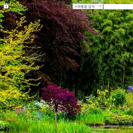
알라딘 서재
ｌ
북플
ｌ
알라딘 메인
ｌ
서재통합 검색