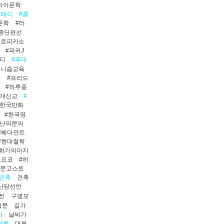
비아문학
클래식
#클
문학
#터
중단편선
블로피카소
#파커J
러디
#페데
미니즘교육
다
#프리드
#하루종
국개신교
#
#한국만화
#한국영
어난의문의
#헤더안트
#현대철학
#화가의마지
쓰요코
#히
보문고스토
건축
건축
산당선언
전
구병모
행문
길가
치
날씨가
여행
대본