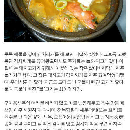
문득 해물을 넣어 김치찌개를 해 보면 어떨까 싶었다. 그토록 오랫
동안 김치찌개를 끓여왔으면서도 주재료는 늘 돼지고기였다. 어
릴 때는 돼지고기가 귀해서 이웃해 있는 작은 할아버지댁에 자주
놀러가곤 했다. 그 집은 돼지고기 김치찌개를 자주 끓여먹었더랬
다. 우리 남편과 달리, 지금도 그때도 난 국물에 빠진 고기가 좋다.
둘다 국물에 빠진 "물"고기는 싫어하지만.
구이용새우의 머리를 버리지 않고 따로 냉동해두고 육수 만들 때
쓰면 아주 시원하다. 다시마, 전복껍질과 새우머리(또는 꼬리)로
육수를 낸 다음 꽃게, 새우, 오징어(해물잡탕을 하고 남겨둔 것)를
넣어 팔팔 끓이고 잘 익은 김치를 넣고 김치가 익을 무렵 바지락