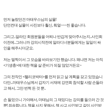
먼저 놀랐던건 마태우스님의 실물!
단언컨대 실물이 사진보다 훨신, 훠얼~~~씬 좋습니다.
그리고..알라딘 회원분들을 어찌나 반갑게 맞아주시는지..사인회
이전에..그러니까 강의시작전에 알라디너분들에게는 일일이 싸
인을 해주시더군요.
저는 멀찍이서 그 모습을 바라보기만 했습니다. 왜냐면 저는 아직
<기생충>에 대한 책을 살 준비가 되질 않았거든요~
그의 전작인 <핼리코박터>를 먼저 읽고 살 계획을 갖고 있었습니
다만...마태우스님께서 갑자기 서재에 강연회 참석할 사람 손들라
고 해서, 그만 번쩍 든 것 뿐..
손 들었으니 가야해서, 마태님의 그 재밌다는 강의를 들으러 간 것
뿐! 죄송합니다. 책을 사지 못해서. 책 사고 사인받고 같이 사인받