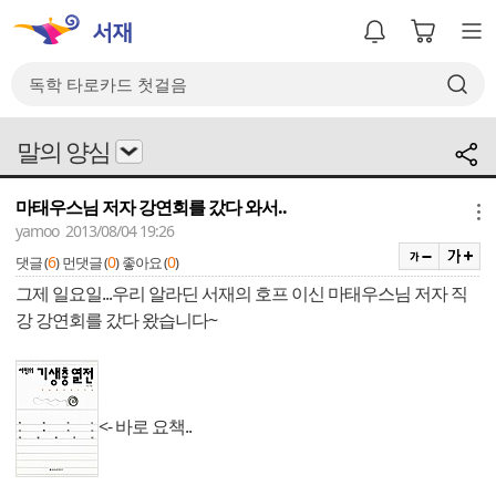
말의 양심
마태우스님 저자 강연회를 갔다 와서..
메뉴
yamoo 2013/08/04 19:26
6
0
0
댓글 (
)
먼댓글 (
)
좋아요 (
)
그제 일요일...우리 알라딘 서재의 호프 이신 마태우스님 저자 직
강 강연회를 갔다 왔습니다~
<- 바로 요책..