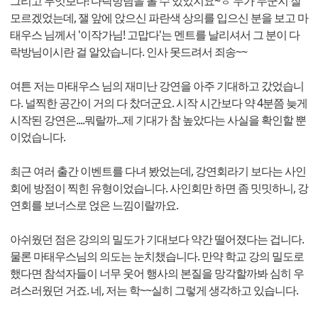
그리고 무엇보다! 다락방님을 볼 수 있었지요~ㅎ 누가 누군지 잘
모르겠었는데, 잴 앞에 앉으신 파란색 상의를 입으신 분을 보고 마
태우스 님께서 '이작가님! 고맙다'는 멘트를 날리셔서 그 분이 다
락방님이시란 걸 알았습니다. 인사 못드려서 죄송~~
여튼 저는 마태우스 님의 재미난 강연을 아주 기대하고 갔었습니
다. 널찍한 공간이 거의 다 찼더군요. 시작 시간보다 약 4분쯤 늦게
시작된 강연은....뭐랄까...제 기대가 참 높았다는 사실을 확인할 뿐
이었습니다.
최근 여러 출간 이벤트를 다녀 봤었는데, 강연회라기 보다는 사인
회에 방점이 찍힌 유형이었습니다. 사인회만 하면 좀 밋밋하니, 강
연회를 보너스로 얹은 느낌이랄까요.
아쉬웠던 점은 강의의 밀도가 기대보다 약간 떨어졌다는 겁니다.
물론 마태우스님의 의도는 눈치챘습니다. 만약 학교 강의 밀도로
했다면 참석자들이 너무 웃어 행사의 본질을 망각할까봐 심히 우
려스러웠던 거죠. 네, 저는 학~~실히 그렇게 생각하고 있습니다.