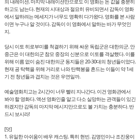
의 내레이션. 마지막 내래이션만으로도 이 영화는 돈 값을 충분히
하고도 남는다. 현재의 시대상과 절묘히 유비되면서 감독이 영화
에서 말하려는 메세지가 너무도 명확히 다가왔다. 영화를 본 사람
이면 누구나 알 것이다. 감독이 이 영화에서 말하는 바가 무엇인
지.
당시 이토 히로부미를 척결하기 위해 싸운 독립군은 대한의군. 안
중근은 이 대한의군 참모 중장의 신분으로 이토를 격살했다. 이를
위해 이름 없이 숨진 대한의군 동지들은 20-30대의 청년들이었다.
현재 굥 탁핵을 위해 거리로 나와 탄핵봉을 흔드는 이들이 약 1세
기 전 청년들과 겹치는 것은 우연일까.
예술영화치고는 2시간이 너무 빨리 지나간다. 이건 영화관에서
봐야 할 영화다. 액션 영화인줄 알고 다소 실망하는 관객들이 있긴
하겠지만 감독의 마지막 메시지만으로도 볼 가치는 충분하다. 반
드시 보시라!
[덧]
1. 유일한 아쉬움이 배우 캐스팅. 특히 현빈. 김명민이나 조진웅이