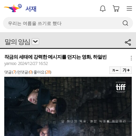
말의 양심
작금의 세태에 강력한 메시지를 던지는 영화, 하얼빈
메뉴
yamoo 2024/12/27 16:52
7
0
28
댓글 (
)
먼댓글 (
)
좋아요 (
)