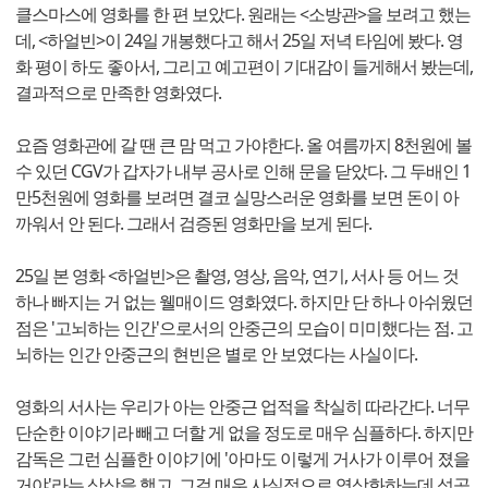
클스마스에 영화를 한 편 보았다. 원래는 <소방관>을 보려고 했는
데, <하얼빈>이 24일 개봉했다고 해서 25일 저녁 타임에 봤다. 영
화 평이 하도 좋아서, 그리고 예고편이 기대감이 들게해서 봤는데,
결과적으로 만족한 영화였다.
요즘 영화관에 갈 땐 큰 맘 먹고 가야한다. 올 여름까지 8천원에 볼
수 있던 CGV가 갑자가 내부 공사로 인해 문을 닫았다. 그 두배인 1
만5천원에 영화를 보려면 결코 실망스러운 영화를 보면 돈이 아
까워서 안 된다. 그래서 검증된 영화만을 보게 된다.
25일 본 영화 <하얼빈>은 촬영, 영상, 음악, 연기, 서사 등 어느 것
하나 빠지는 거 없는 웰매이드 영화였다. 하지만 단 하나 아쉬웠던
점은 '고뇌하는 인간'으로서의 안중근의 모습이 미미했다는 점. 고
뇌하는 인간 안중근의 현빈은 별로 안 보였다는 사실이다.
영화의 서사는 우리가 아는 안중근 업적을 착실히 따라간다. 너무
단순한 이야기라 빼고 더할 게 없을 정도로 매우 심플하다. 하지만
감독은 그런 심플한 이야기에 '아마도 이렇게 거사가 이루어 졌을
거야'라는 상상을 했고, 그걸 매우 사실적으로 영상화하는데 성공