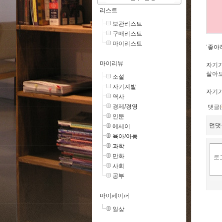
리스트
보관리스트
구매리스트
마이리스트
‘좋아
마이리뷰
자기가
살아도
소설
자기계발
자기가
역사
경제/경영
댓글(
인문
먼댓
에세이
육아/아동
과학
만화
사회
공부
마이페이퍼
일상