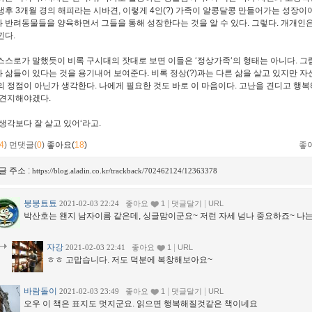
생후 3개월 경의 해피라는 시바견, 이렇게 4인(?) 가족이 알콩달콩 만들어가는 성장
 반려동물들을 양육하면서 그들을 통해 성장한다는 것을 알 수 있다. 그렇다. 개개인
낀다.
스스로가 말했듯이 비록 구시대의 잣대로 보면 이들은 ‘정상가족‘의 형태는 아니다. 
 삶들이 있다는 것을 용기내어 보여준다. 비록 정상(?)과는 다른 삶을 살고 있지만 자
의 정점이 아닌가 생각한다. 나에게 필요한 것도 바로 이 마음이다. 고난을 견디고 행
 견지해야겠다.
 생각보다 잘 살고 있어‘라고.
4
)
먼댓글(
0
)
좋아요(
18
)
좋
글 주소 :
https://blog.aladin.co.kr/trackback/702462124/12363378
붕붕툐툐
|
|
2021-02-03 22:24
좋아요
1
댓글달기
URL
박산호는 왠지 남자이름 같은데, 싱글맘이군요~ 저런 자세 넘나 중요하죠~ 나는 
자강
|
2021-02-03 22:41
좋아요
1
URL
ㅎㅎ 고맙습니다. 저도 덕분에 복창해보아요~
바람돌이
|
|
2021-02-03 23:49
좋아요
1
댓글달기
URL
오우 이 책은 표지도 멋지군요. 읽으면 행복해질것같은 책이네요