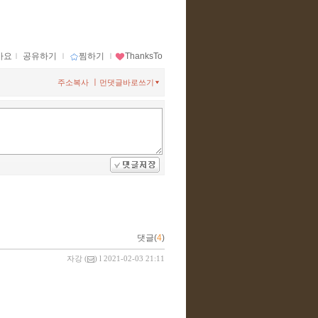
아요
ｌ
공유하기
ｌ
찜하기
ｌ
ThanksTo
ㅣ
주소복사
먼댓글바로쓰기
댓글(
4
)
자강
(
) l 2021-02-03 21:11