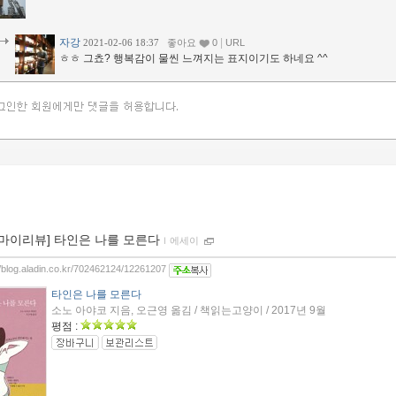
자강
|
2021-02-06 18:37
좋아요
0
URL
ㅎㅎ 그쵸? 행복감이 물씬 느껴지는 표지이기도 하네요 ^^
[마이리뷰] 타인은 나를 모른다
ｌ
에세이
//blog.aladin.co.kr/702462124/12261207
타인은 나를 모른다
소노 아야코 지음, 오근영 옮김 / 책읽는고양이 / 2017년 9월
평점 :