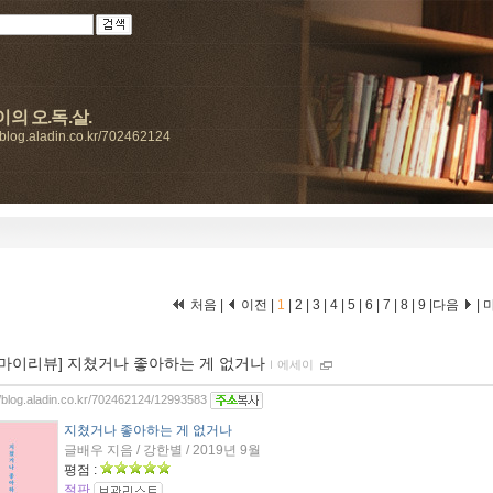
의 오.독.살.
//blog.aladin.co.kr/702462124
처음 |
이전 |
1
|
2
|
3
|
4
|
5
|
6
|
7
|
8
|
9
|
다음
|
[마이리뷰] 지쳤거나 좋아하는 게 없거나
ｌ
에세이
//blog.aladin.co.kr/702462124/12993583
지쳤거나 좋아하는 게 없거나
글배우 지음 / 강한별 / 2019년 9월
평점 :
절판