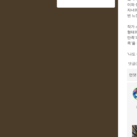
이와 
자녀와
번 느
작가 
형태와
만족‘
족‘을
‘나도
댓글(
먼댓