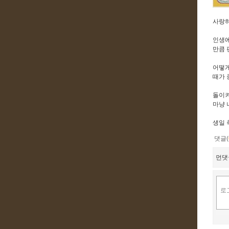
사랑하
인생에
만큼 
어떻게
때가 
돌이켜
마냥 
생일 
댓글(
먼댓