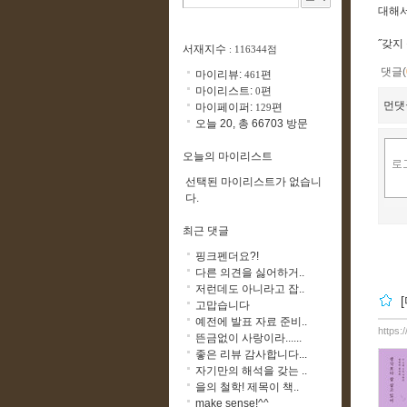
대해서
˝갖지
서재지수
: 116344점
댓글(
마이리뷰:
편
461
마이리스트:
편
0
먼댓
마이페이퍼:
편
129
오늘 20, 총 66703 방문
오늘의 마이리스트
선택된 마이리스트가 없습니
다.
최근 댓글
핑크펜더요?!
다른 의견을 싫어하거..
저런데도 아니라고 잡..
고맙습니다
예전에 발표 자료 준비..
https:
뜬금없이 사랑이라......
좋은 리뷰 감사합니다...
자기만의 해석을 갖는 ..
을의 철학! 제목이 책..
make sense!^^