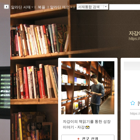
알라딘 서재
ｌ
북플
ｌ
알라딘 메인
ｌ
서재통합 검색
자강이
https:
https:
자강이의 책읽기를 통한 성장
이야기 -
자강