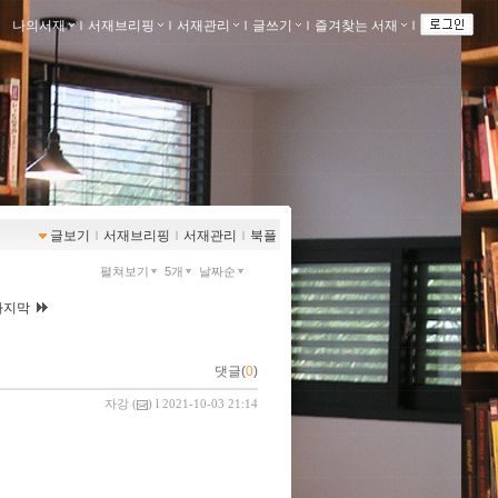
나의서재
ｌ
서재브리핑
ｌ
서재관리
ｌ
글쓰기
ｌ
즐겨찾는 서재
ｌ
글보기
ｌ
서재브리핑
ｌ
서재관리
ｌ
북플
펼쳐보기
5개
날짜순
마지막
댓글(
0
)
자강
(
) l 2021-10-03 21:14