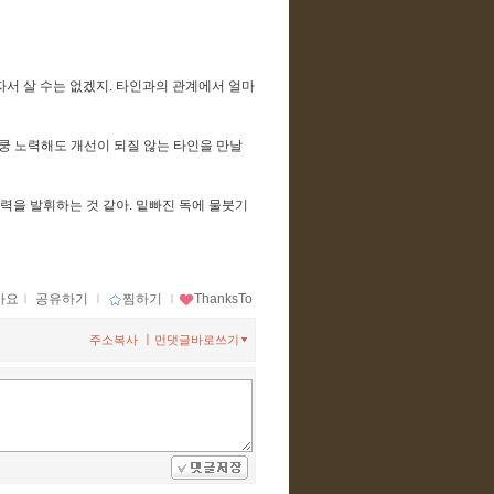
서 살 수는 없겠지. 타인과의 관계에서 얼마
쿵 노력해도 개선이 되질 않는 타인을 만날
효력을 발휘하는 것 같아. 밑빠진 독에 물붓기
아요
ｌ
공유하기
ｌ
찜하기
ｌ
ThanksTo
ㅣ
주소복사
먼댓글바로쓰기