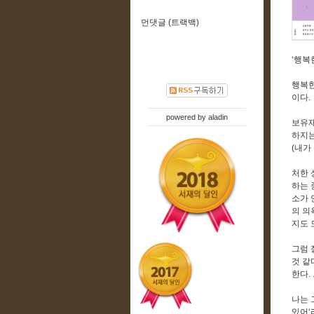
먼댓글 (트랙백)
‘행복
행복한
이다.
powered by
aladin
보유재
하지는
(내가
처한 
하는 
소가 
의 의
지도 
그럼 
것 같
한다.
나는 
있어‘