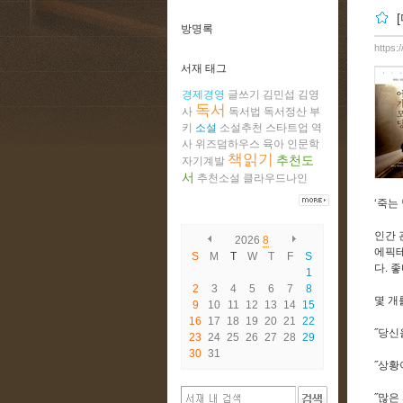
방명록
https:
서재 태그
경제경영
글쓰기
김민섭
김영
독서
사
독서법
독서정산
부
키
소설
소설추천
스타트업
역
사
위즈덤하우스
육아
인문학
책읽기
추천도
자기계발
서
추천소설
클라우드나인
‘죽는
인간 
2026
8
에픽테
S
M
T
W
T
F
S
다. 좋
1
2
3
4
5
6
7
8
몇 개
9
10
11
12
13
14
15
16
17
18
19
20
21
22
˝당신
23
24
25
26
27
28
29
30
31
˝상황
˝많은