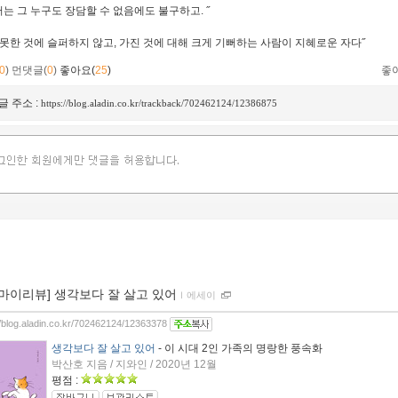
는 그 누구도 장담할 수 없음에도 불구하고. ˝
 못한 것에 슬퍼하지 않고, 가진 것에 대해 크게 기뻐하는 사람이 지혜로운 자다˝
0
)
먼댓글(
0
)
좋아요(
25
)
좋
글 주소 :
https://blog.aladin.co.kr/trackback/702462124/12386875
[마이리뷰] 생각보다 잘 살고 있어
ｌ
에세이
//blog.aladin.co.kr/702462124/12363378
생각보다 잘 살고 있어
- 이 시대 2인 가족의 명랑한 풍속화
박산호 지음 / 지와인 / 2020년 12월
평점 :