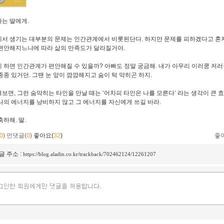
는 딸에게.
서 생기는 대부분의 문제는 인간관계에서 비롯된단다. 하지만 문제를 피하겠다고 혼자
편안해지느냐에 따라 삶의 만족도가 달라질거야.
 하면 인간관계가 편안해질 수 있을까? 아빠도 정말 궁금해. 내가 아무리 이러쿵 저러
종종 있거던. 그땐 눈 앞이 깜깜해지고 숨이 턱 막히곤 하지.
보면, 그런 숨막히는 타인을 만날 때는 ‘어차피 타인은 나를 모른다‘ 라는 생각이 큰 
나의 에너지를 낭비하지 않고 그 에너지를 자신에게 쓰길 바라.
축하해. 딸.
0
)
먼댓글(
0
)
좋아요(
32
)
좋
글 주소 :
https://blog.aladin.co.kr/trackback/702462124/12261207