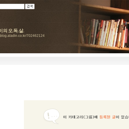
의 오.독.살.
//blog.aladin.co.kr/702462124