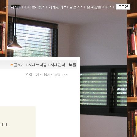
나의서재
ｌ
서재브리핑
ｌ
서재관리
ｌ
글쓰기
ｌ
즐겨찾는 서재
ｌ
글보기
ｌ
서재브리핑
ｌ
서재관리
ｌ
북플
요약보기
10개
날짜순