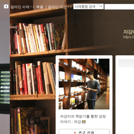
알라딘 서재
ｌ
북플
ｌ
알라딘 메인
ｌ
서재통합 검색
자강이
https:
자강이의 책읽기를 통한 성장
이야기 -
자강