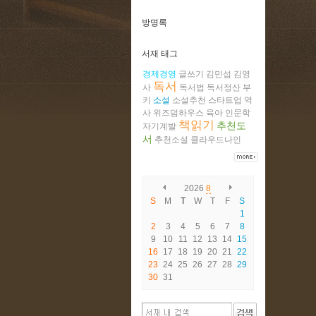
방명록
서재 태그
경제경영
글쓰기
김민섭
김영
독서
사
독서법
독서정산
부
키
소설
소설추천
스타트업
역
사
위즈덤하우스
육아
인문학
책읽기
추천도
자기계발
서
추천소설
클라우드나인
2026
8
S
M
T
W
T
F
S
1
2
3
4
5
6
7
8
9
10
11
12
13
14
15
16
17
18
19
20
21
22
23
24
25
26
27
28
29
30
31