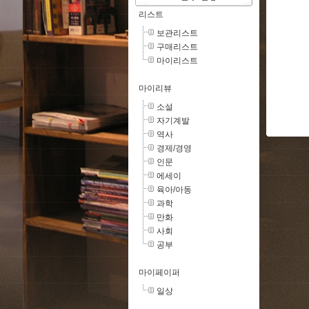
리스트
보관리스트
구매리스트
마이리스트
마이리뷰
소설
자기계발
역사
경제/경영
인문
에세이
육아/아동
과학
만화
사회
공부
마이페이퍼
일상