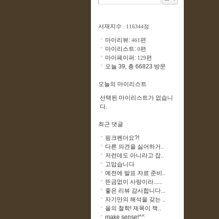
서재지수
: 116344점
마이리뷰:
편
461
마이리스트:
편
0
마이페이퍼:
편
129
오늘 39, 총 66823 방문
오늘의 마이리스트
선택된 마이리스트가 없습니
다.
최근 댓글
핑크펜더요?!
다른 의견을 싫어하거..
저런데도 아니라고 잡..
고맙습니다
예전에 발표 자료 준비..
뜬금없이 사랑이라......
좋은 리뷰 감사합니다...
자기만의 해석을 갖는 ..
을의 철학! 제목이 책..
make sense!^^