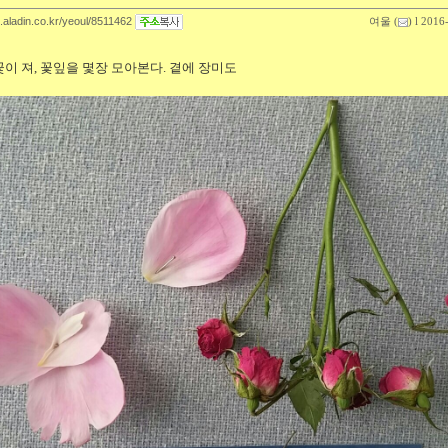
g.aladin.co.kr/yeoul/8511462
여울
(
) l 2016
 꽃이 져, 꽃잎을 몇장 모아본다. 곁에 장미도