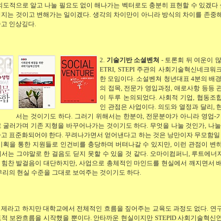
의도적으로 알고 나눌 필요도 없이 해나가는 벡터로도 충분히 표현할 수 있겠다 싶
해지는 것이고 변해가는 일이겠다. 생각의 차이만이 아니라 방식의 차이를 존중
고 인상깊다.
2.
기술기반 소셜벤쳐
- 토론회 뒤 여운이 
ETRI, STEPI 주관의 사회기술혁신네크워
한 모임이다. 소설벤쳐 청년대표 4분의 배경
의 접목, 전문가 영입과정, 애로사항 등등 
이 두루 논의되었다. 사회적 기업, 협동조
인 관점은 사업이다. 의도와 열정과 달리, 
서는 것이기도 하다. 그러기 위해서는 한분야, 전문분야가 아니라 영업-
 굴러가며 기존 지형을 바꾸어나가는 것이기도 하다. 무엇을 나눌 것인가, 나눌
고 표준화되어야 한다. 꾸려나가면서 얻어낸다고 하는 것은 낭만이자 무모함일 
기획을 통한 지원들로 인건비를 충당하며 버텨나갈 수 있지만, 이런 관점이 변
서는 그야말로 한 걸음도 딛지 못할 수 있을 것 같다. 오마이컴퍼니, 루트에너지,
 힘찬 발걸음이 대단하지만, 사업으로 총체적인 마인드를 현실에서 깨지면서 
우리의 현실 수준을 그대로 보여주는 것이기도 하다.
경제라고 하지만 대학교에서 전체적인 흐름을 짚어주는 교육도 과정도 없다. 연
적 보완흐름을 시작했을 뿐이다. 안타까운 현실이지만 STEPID 사회기술혁신