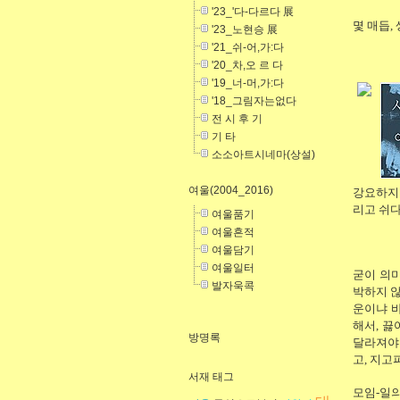
'23_'다-다르다 展
몇 매듭,
'23_노현승 展
'21_쉬-어,가:다
'20_차,오 르 다
'19_너-머,가:다
'18_그림자는없다
전 시 후 기
기 타
소소아트시네마(상설)
여울(2004_2016)
강요하지 
리고 쉬다
여울품기
여울흔적
여울담기
여울일터
굳이 의미
발자욱콕
박하지 않
운이냐 
해서, 끓
방명록
달라져야 
고, 지고
서재 태그
모임-일의