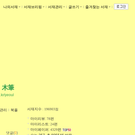
나의서재
ｌ
서재브리핑
ｌ
서재관리
ｌ
글쓰기
ｌ
즐겨찾는 서재
ｌ
木筆
o.kr/yeoul
서재지수
: 196903점
관리
ｌ
북플
마이리뷰:
편
78
마이리스트:
편
24
마이페이퍼:
편
4329
댓글(
0
)