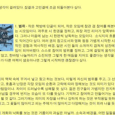
 생각이 걸려있다. 잠결과 고민결에 조금 되돌아본다 싶다.
1.
범위
- 작은 책방에 단골이 되어, 작은 모임에 참관 겸 참여를 해본다
는 시모임이다. 격주로 시 한권을 정하고, 좌장 격인 리더가 앞쪽부
다. 그러나 마음에 남는 시 한편씩 낭독하는 모임이다. 소식지의 흐
도 익어간다 싶다. 여러 권의 참고도서와 영화 등등 가볍게 시작한 시
적인 경험과 역사적인 배경, 닮은 시인 들의 소개까지 겹쳐져 성찬에
임이 되어버렸다. 스스로 참여의 범위를 정하고, 그에 걸맞게 움직이
않고, 한바탕 나눌꺼리가 소진되면 그렇게 한 매듭을 지어도 좋겠다는 생각을 
가 다른 여력이 샘솟아나면 그렇게 시작하면 괜찮겠다 싶다.
의 맥락 속에 꾸겨서 넣고 찾고 하는 것보다, 이렇게 자신의 범위를 주고, 그 선
고, 호흡과 난장은 각장 모임의 순환과 고락에 따라 정해보는 것도 의미가 있다 
바텀업이냐. 차이이 드러날수록 상쾌할 듯 싶다. 젊은 친구들이 가볍지만 진지
어넘칠 경우에 번지는 모습이 또 다를 듯싶다. 기억하고 참여하고 만들어가는 
될 것 같다. 그러기에는 의미의 자장을 너무나 강하게 하는 것은 부작용일 듯하
피고, 그 꽃들이 많아지고 피는 주체가 더 많아지고 다양해지는 것이 외려 나을 듯
 개화와 낙화를 보는 것은 거름이자 과실은 아닐까. 소속과 배경을, 어떤 일들