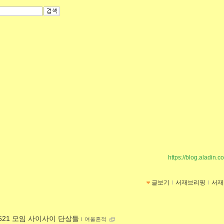
https://blog.aladin.c
글보기
ｌ
서재브리핑
ｌ
서재
0521 모임 사이사이 단상들
ｌ
여울흔적