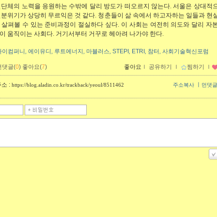
련단체의 노력을 응원하는 수밖에 달리 방도가 떠오르지 않는다. 서울은 상대적
분위기가 상당히 무르익은 것 같다. 청춘들이 삶 속에서 하고자하는 일들과 현
살펴볼 수 있는 준비과정이 절실하다 싶다. 이 사회는 여전히 의도와 달리 자
 움직이는 사회다. 거기서부터 거꾸로 헤아려 나가야 한다.
마이컴퍼니
에이유디
루트에너지
마블러스
STEPI
ETRI
참터
사회기술혁신포럼
,
,
,
,
,
,
,
먼댓글(
0
)
좋아요(
7
)
좋아요
ｌ
공유하기
ｌ
찜하기
ｌ
소 :
ㅣ
https://blog.aladin.co.kr/trackback/yeoul/8511462
주소복사
먼댓