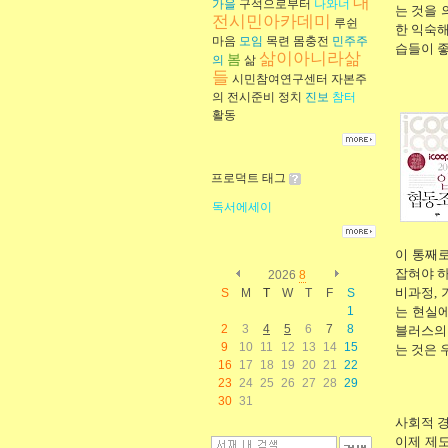
대
가을
구석으로부터
나와너
는 것을 
전시민아카데미
루쉰
한 익숙
마음
모임
목련
몸충전
민주주
습들이 좋
삶이아니라삶
봄
의
삶
들
시민참여연구센터
자본주
의
전시준비
정치
진보
참터
활동
프로덕트 태그
독서에세이
이 통째로
잡혀야 하
2026
8
비과정, 
S
M
T
W
T
F
S
는 현실에
1
2
3
4
5
6
7
8
블러스의
9
10
11
12
13
14
15
는 것은 
16
17
18
19
20
21
22
23
24
25
26
27
28
29
30
31
사회적 
이제 제도