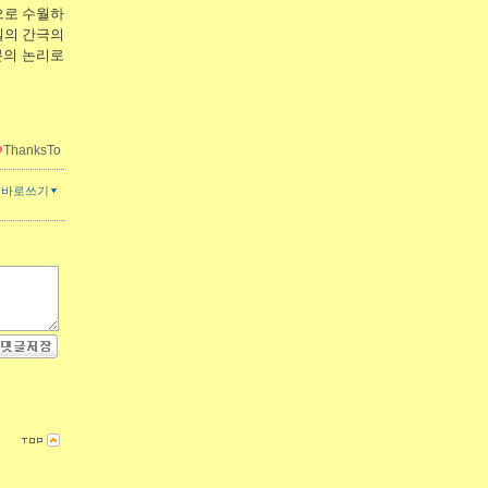
으로 수월하
실의 간극의
본의 논리로
ThanksTo
글바로쓰기