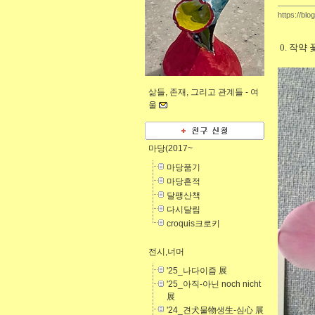
https://blo
0. 작약
삶들, 존재, 그리고 관계들 -
여
울
마당(2017~
마당품기
마당흔적
달팽산책
다시달림
croquis크로키
전시,너머
'25_나다이즘 展
'25_아직-아닌 noch nicht
展
'24_견犬물物생生-심心 展