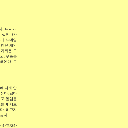
. '다시'라
터 살펴나간
름과 닉네임
 찬은 개인
 가까운 모
고, 수준을
해본다. 그
에 대해 압
싶다. 탑다
하고 몰입을
결들이 서로
다. 피고지
싶다.
을 하고자하