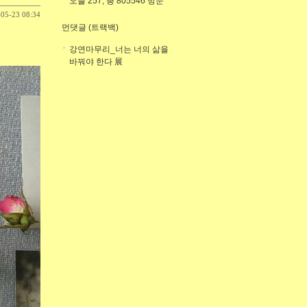
오늘 257, 총 805546 방문
-05-23 08:34
먼댓글 (트랙백)
강연마무리_너는 너의 삶을
바꿔야 한다 展