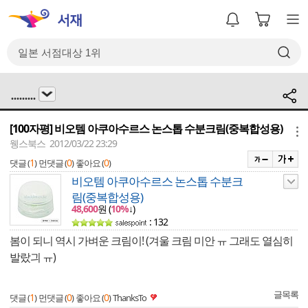
.........
[100자평] 비오템 아쿠아수르스 논스톱 수분크림(중복합성용)
메뉴
웽스북스 2012/03/22 23:29
1
0
0
댓글 (
)
먼댓글 (
)
좋아요 (
)
비오템 아쿠아수르스 논스톱 수분크
림(중복합성용)
48,600
원 (
10%
↓)
: 132
봄이 되니 역시 가벼운 크림이! (겨울 크림 미안 ㅠ 그래도 열심히
발랐긔 ㅠ)
글목록
1
0
0
댓글 (
)
먼댓글 (
)
좋아요 (
)
ThanksTo