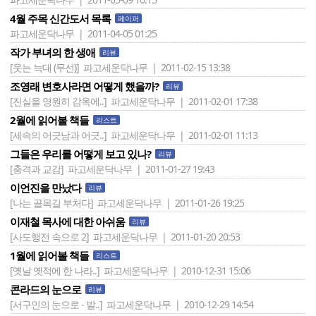
4월 주목 신간도서 목록
페이퍼
파고세운닥나무 | 2011-04-05 01:25
작가 부녀의 한 생애
리뷰
[웃는 늑대 (무선)]
파고세운닥나무 | 2011-02-15 13:38
조영래 변호사라면 어떻게 했을까?
리뷰
[진실을 영원히 감옥에..]
파고세운닥나무 | 2011-02-01 17:38
2월에 읽어볼 책들
리스트
[세속의 어긋남과 어긋..]
파고세운닥나무 | 2011-02-01 11:13
그들은 우리를 어떻게 보고 있나?
리뷰
[충격과 교감]
파고세운닥나무 | 2011-01-27 19:43
이언진을 만났다
리뷰
[나는 골목길 부처다]
파고세운닥나무 | 2011-01-26 19:25
이재철 목사에 대한 아쉬움
리뷰
[사도행전 속으로 2]
파고세운닥나무 | 2011-01-20 20:53
1월에 읽어볼 책들
리스트
[옛날 옛적에 한 나라..]
파고세운닥나무 | 2010-12-31 15:06
콘라드의 눈으로
리뷰
[서구인의 눈으로 - 발..]
파고세운닥나무 | 2010-12-29 14:54