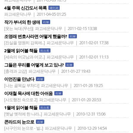
4월 주목 신간도서 목록
페이퍼
파고세운닥나무 | 2011-04-05 01:25
작가 부녀의 한 생애
리뷰
[웃는 늑대 (무선)]
파고세운닥나무 | 2011-02-15 13:38
조영래 변호사라면 어떻게 했을까?
리뷰
[진실을 영원히 감옥에..]
파고세운닥나무 | 2011-02-01 17:38
2월에 읽어볼 책들
리스트
[세속의 어긋남과 어긋..]
파고세운닥나무 | 2011-02-01 11:13
그들은 우리를 어떻게 보고 있나?
리뷰
[충격과 교감]
파고세운닥나무 | 2011-01-27 19:43
이언진을 만났다
리뷰
[나는 골목길 부처다]
파고세운닥나무 | 2011-01-26 19:25
이재철 목사에 대한 아쉬움
리뷰
[사도행전 속으로 2]
파고세운닥나무 | 2011-01-20 20:53
1월에 읽어볼 책들
리스트
[옛날 옛적에 한 나라..]
파고세운닥나무 | 2010-12-31 15:06
콘라드의 눈으로
리뷰
[서구인의 눈으로 - 발..]
파고세운닥나무 | 2010-12-29 14:54