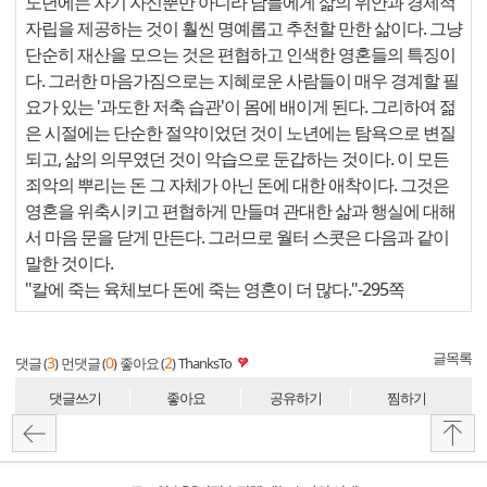
노년에는 자기 자신뿐만 아니라 남들에게 삶의 위안과 경제적
자립을 제공하는 것이 훨씬 명예롭고 추천할 만한 삶이다. 그냥
단순히 재산을 모으는 것은 편협하고 인색한 영혼들의 특징이
다. 그러한 마음가짐으로는 지혜로운 사람들이 매우 경계할 필
요가 있는 '과도한 저축 습관'이 몸에 배이게 된다. 그리하여 젊
은 시절에는 단순한 절약이었던 것이 노년에는 탐욕으로 변질
되고, 삶의 의무였던 것이 악습으로 둔갑하는 것이다. 이 모든
죄악의 뿌리는 돈 그 자체가 아닌 돈에 대한 애착이다. 그것은
영혼을 위축시키고 편협하게 만들며 관대한 삶과 행실에 대해
서 마음 문을 닫게 만든다. 그러므로 월터 스콧은 다음과 같이
말한 것이다.
"칼에 죽는 육체보다 돈에 죽는 영혼이 더 많다."-295쪽
글목록
3
0
2
댓글 (
)
먼댓글 (
)
좋아요 (
)
ThanksTo
댓글쓰기
좋아요
공유하기
찜하기