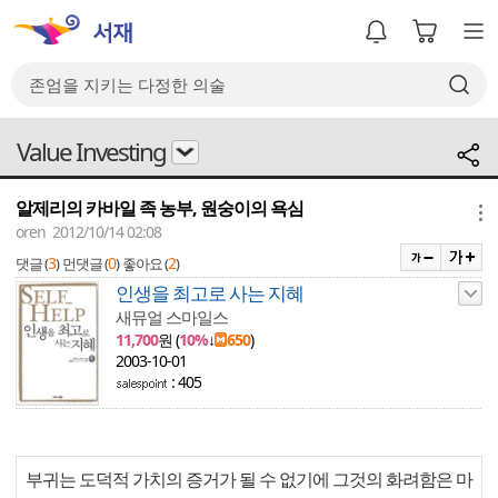
Value Investing
알제리의 카바일 족 농부, 원숭이의 욕심
메뉴
oren 2012/10/14 02:08
3
0
2
댓글 (
)
먼댓글 (
)
좋아요 (
)
인생을 최고로 사는 지혜
새뮤얼 스마일스
11,700
원 (
10%
↓
650
)
2003-10-01
: 405
부귀는 도덕적 가치의 증거가 될 수 없기에 그것의 화려함은 마