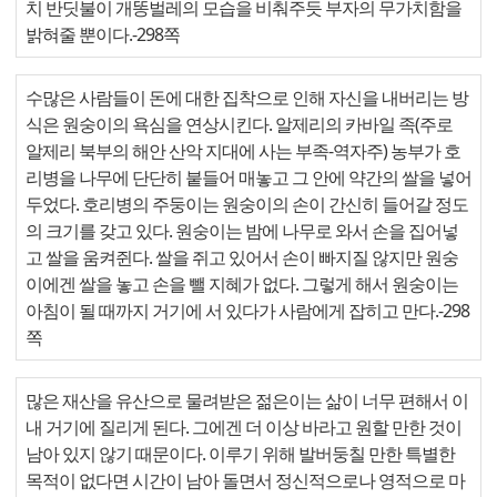
치 반딧불이 개똥벌레의 모습을 비춰주듯 부자의 무가치함을
밝혀줄 뿐이다.-298쪽
수많은 사람들이 돈에 대한 집착으로 인해 자신을 내버리는 방
식은 원숭이의 욕심을 연상시킨다. 알제리의 카바일 족(주로
알제리 북부의 해안 산악 지대에 사는 부족-역자주) 농부가 호
리병을 나무에 단단히 붙들어 매놓고 그 안에 약간의 쌀을 넣어
두었다. 호리병의 주둥이는 원숭이의 손이 간신히 들어갈 정도
의 크기를 갖고 있다. 원숭이는 밤에 나무로 와서 손을 집어넣
고 쌀을 움켜쥔다. 쌀을 쥐고 있어서 손이 빠지질 않지만 원숭
이에겐 쌀을 놓고 손을 뺄 지혜가 없다. 그렇게 해서 원숭이는
아침이 될 때까지 거기에 서 있다가 사람에게 잡히고 만다.-298
쪽
많은 재산을 유산으로 물려받은 젊은이는 삶이 너무 편해서 이
내 거기에 질리게 된다. 그에겐 더 이상 바라고 원할 만한 것이
남아 있지 않기 때문이다. 이루기 위해 발버둥칠 만한 특별한
목적이 없다면 시간이 남아 돌면서 정신적으로나 영적으로 마