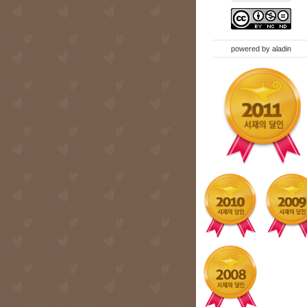
powered by
aladin