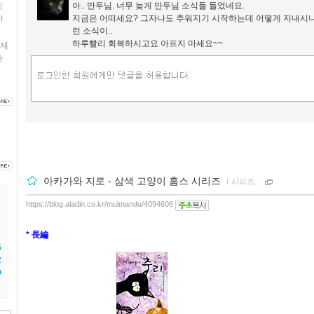
아.. 만두님. 너무 늦게 만두님 소식들 들었네요.
히
지금은 어떠세요? 그자나도 추워지기 시작하는데 어떻게 지내시
!
런 소식이..
하루빨리 회복하시고요 아프지 마세요~~
제
나
아카가와 지로 - 삼색 고양이 홈스 시리즈
ｌ
시리즈...
https://blog.aladin.co.kr/mulmandu/4094606
* 長編
5
2
9