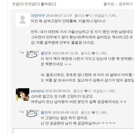
댓글(
4
)
먼댓글(
0
)
좋아요(
1
)
좋아요
ｌ
공유하기
파란여우
|
|
2010-09-07 21:19
좋아요
0
댓글달기
URL
이건 뭐 삼색고양이 단체롤쎄. 이렇게나 많다니!
만두, 내가 대전에 가서 가을산님하고 또 자기 펜인 어떤 남정네도
그러면서 만두얘기 많이 했는데(추리계의 살아있는 역사라고!) 귀
걍, 여름 끝무렵에 안부도 물을겸 다녀감.
물만두
|
2010-09-07 21:36
좋아요
0
URL
이 작가 책이 예전에 나온거 가지고 있는데 다른 책 번역됐
은 책뿐이네요 ㅜ.ㅜ
네. 들었사와요. 흐흐흐 엄니한테 귀 마이 파 달래서 머리통
도 여름 잘 보내시어요. 일교차가 심해서 감기가 많이 걸린
paviana
|
|
2010-09-08 00:01
좋아요
0
댓글달기
URL
쇼타로 말고도 또 다른 고양이가 있군요.
여우님이 만난 남자분이 어떤 분인지 살짝 궁금해지네요.ㅎㅎ
물만두
|
2010-09-08 10:20
좋아요
0
URL
이 고양이는 말은 하지 않아요.
난 안 궁금한데 님이 왜 궁금하실까나~ㅋㅋㅋㅋ