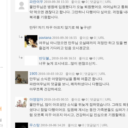
파란여우
|
|
2010-09-30 15:33
좋아요
0
댓글달기
URL
물만두님은 병원에 입원했다가 오늘 퇴원했어요. 어머님하고 통화
약 먹으면 괜찮다고 합니다. 그만하니 다행이다 싶어요. 걱정들 
복귀를 기원합시다.
만두! 자기 자꾸 아프지 않기로 해 놓구선!
paviana
|
2010-09-30 16:55
좋아요
0
URL
여우님 아니었으면 만두님 오실때까지 걱정만 하고 있을 뻔
즐겁게 기다리고 있음 오시겠군요.
반딧불,,
|
2010-10-06 16:51
좋아요
0
URL
너무 늦게 오시네요...많이 편찮으신지..
..
1905
|
|
2010-10-03 10:22
좋아요
0
댓글달기
URL
만두님 소식은 아영엄마님을 통해 여쭙곤 합니다.
파란여우님의 덧글을 보니, 쾌차하셨다니 다행입니다.
아무쪼록 건강하세요.
아영엄마
|
|
2010-10-05 00:55
좋아요
0
댓글달기
URL
쓰
물만두님, 많이 아프셨단 소식을 뒤늦게 접하였습니다. 그래도 퇴
대
셨다니 참말 다행이어요. 입원해 계시는 동안 가족분들도 심려가
럼 모쪼록 자꾸 아프지 마시고, 건강하시길 진심으로 기원할께요.
넬
무스탕
|
|
다
2010-10-06 14:20
좋아요
0
댓글달기
URL