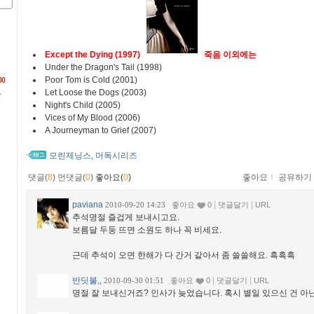
Except the Dying (1997)
죽음 이외에는
Under the Dragon's Tail (1998)
Poor Tom is Cold (2001)
Let Loose the Dogs (2003)
문
Night's Child (2005)
Vices of My Blood (2006)
A Journeyman to Grief (2007)
모린제닝스
머독시리즈
,
댓글(
8
)
먼댓글(
0
)
좋아요(
0
)
좋아요
ｌ
공유하기
paviana
|
|
2010-09-20 14:23
좋아요
0
댓글달기
URL
추석명절 즐겁게 보내시고요.
보름달 두둥 뜨면 소원도 하나 꼭 비세요.
근데 추석이 오면 한해가 다 간거 같아서 좀 쓸쓸해요. 흑흑흑
반딧불,,
|
|
2010-09-30 01:51
좋아요
0
댓글달기
URL
명절 잘 보내신거죠? 인사가 늦었습니다. 혹시 별일 있으신 건 아