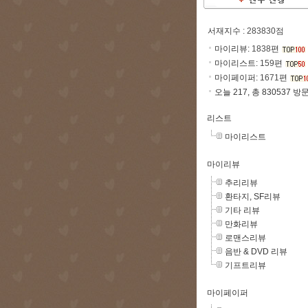
서재지수
: 283830점
마이리뷰:
1838
편
마이리스트:
159
편
마이페이퍼:
1671
편
오늘 217, 총 830537 방
리스트
마이리스트
마이리뷰
추리리뷰
환타지, SF리뷰
기타 리뷰
만화리뷰
로맨스리뷰
음반 & DVD 리뷰
기프트리뷰
마이페이퍼