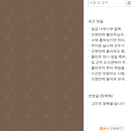
최근 댓글
방금 너무너무 깜짝 ..
오랜만에 물만두님의 ..
서재 훔쳐보기만 하다..
무더운 날시에 모두가 ..
오랫만에 들어와도 항..
물만두 언니 생일 축하..
집 근처 도서관에서 우..
물만두의 추리 책방을 ..
시간은 덧없어도 사랑..
오랜만에 들어와 보네..
먼댓글 (트랙백)
고인의 명복을 빕니다