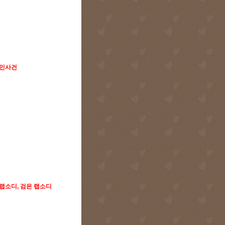
살인사건
랩소디, 검은 랩소디