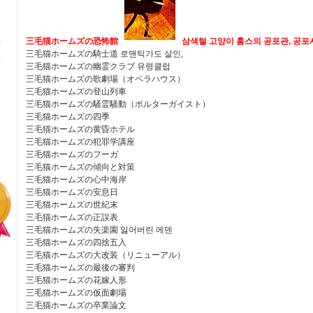
三毛猫ホームズの恐怖館
삼색털 고양이 홈스의 공포관, 공포
三毛猫ホームズの騎士道 로맨틱가도 살인,
三毛猫ホームズの幽霊クラブ 유령클럽
三毛猫ホームズの歌劇場（オペラハウス）
三毛猫ホームズの登山列車
三毛猫ホームズの騒霊騒動（ポルターガイスト）
三毛猫ホームズの四季
三毛猫ホームズの黄昏ホテル
三毛猫ホームズの犯罪学講座
三毛猫ホームズのフーガ
三毛猫ホームズの傾向と対策
三毛猫ホームズの心中海岸
三毛猫ホームズの安息日
三毛猫ホームズの世紀末
三毛猫ホームズの正誤表
三毛猫ホームズの失楽園 잃어버린 에덴
三毛猫ホームズの四捨五入
三毛猫ホームズの大改装（リニューアル）
三毛猫ホームズの最後の審判
三毛猫ホームズの花嫁人形
三毛猫ホームズの仮面劇場
三毛猫ホームズの卒業論文