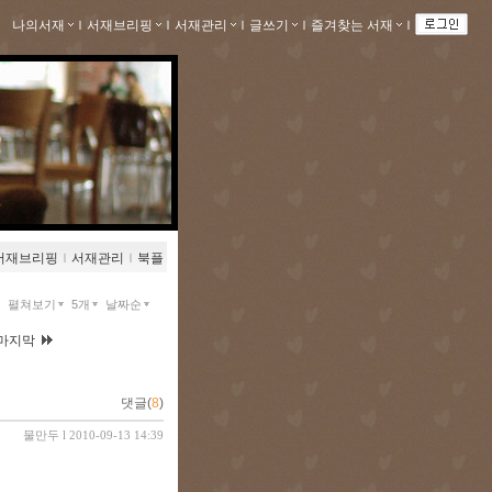
나의서재
ｌ
서재브리핑
ｌ
서재관리
ｌ
글쓰기
ｌ
즐겨찾는 서재
ｌ
서재브리핑
ｌ
서재관리
ｌ
북플
펼쳐보기
5개
날짜순
마지막
댓글(
8
)
물만두
l 2010-09-13 14:39