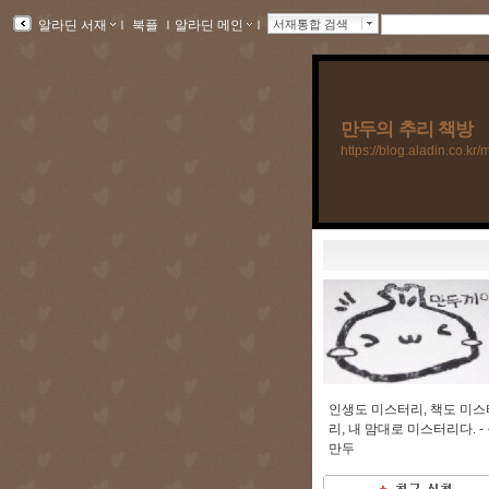
알라딘 서재
ｌ
북플
ｌ
알라딘 메인
ｌ
서재통합 검색
만두의 추리 책방
https://blog.aladin.co.k
인생도 미스터리, 책도 미스
리, 내 맘대로 미스터리다. -
만두