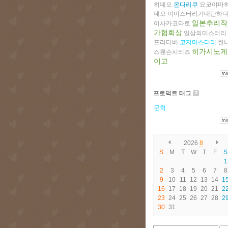
히데오
온다리쿠
요코야마
데오
이미스터리가대단하다
일본추리작
이사카코타로
가협회상
일상의미스터리
프리디버
코지미스터리
한
히가시노게
스웬슨시리즈
이고
프로덕트 태그
문학
2026
8
S
M
T
W
T
F
S
1
2
3
4
5
6
7
8
9
10
11
12
13
14
1
16
17
18
19
20
21
2
23
24
25
26
27
28
2
30
31