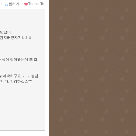
ｌ
찜하기
ｌ
ThanksTo
 만났어.
 간지러웠지? ㅎㅎㅎ
나 싶어 찾아봤는데 또 같
 쥐어박히구요 ㅜ.ㅜ 성님
답니다. 건강하십쇼^^