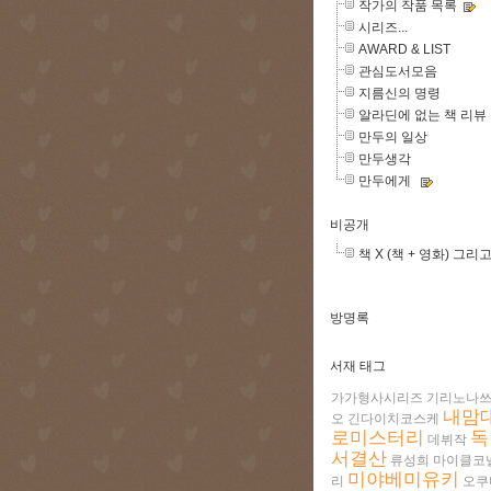
작가의 작품 목록
시리즈...
AWARD & LIST
관심도서모음
지름신의 명령
알라딘에 없는 책 리뷰
만두의 일상
만두생각
만두에게
비공개
책 X (책 + 영화) 그리고.
방명록
서재 태그
가가형사시리즈
기리노나
내맘
오
긴다이치코스케
로미스터리
독
데뷔작
서결산
류성희
마이클코
미야베미유키
리
오쿠