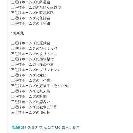
三毛猫ホームズの降霊会
三毛猫ホームズの危険な火遊び
三毛猫ホームズの暗黒迷路
三毛猫ホームズの茶話会
三毛猫ホームズの十字路
* 短編集
三毛猫ホームズの運動会
三毛猫ホームズのびっくり箱
三毛猫ホームズのクリスマス
三毛猫ホームズの感傷旅行
三毛猫ホームズと愛の花束
三毛猫ホームズのプリマドンナ
三毛猫ホームズの家出
三毛猫ホームズの〈卒業〉
三毛猫ホームズの好敵手（ライバル）
三毛猫ホームズの無人島
三毛猫ホームズの暗闇
三毛猫ホームズの恋占い
三毛猫ホームズの戦争と平和
三毛猫ホームズの用心棒
아카가와지로
삼색고양이홈스시리즈
,