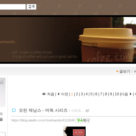
r/mulmandu
글보기
ｌ
처음 |
이전 |
1
|
2
|
3
|
4
|
5
|
6
|
7
|
8
|
9
|
10
|
다음
|
모린 제닝스 - 머독 시리즈
ｌ
시리즈...
터
물
https://blog.aladin.co.kr/mulmandu/4112646