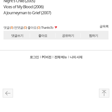
Night's Child (2005)
Vices of My Blood (2006)
A Journeyman to Grief (2007)
글목록
8
0
0
댓글 (
)
먼댓글 (
)
좋아요 (
)
ThanksTo
댓글쓰기
좋아요
공유하기
찜하기
로그인
l
PC버전
l
전체 메뉴
l
나의 서재