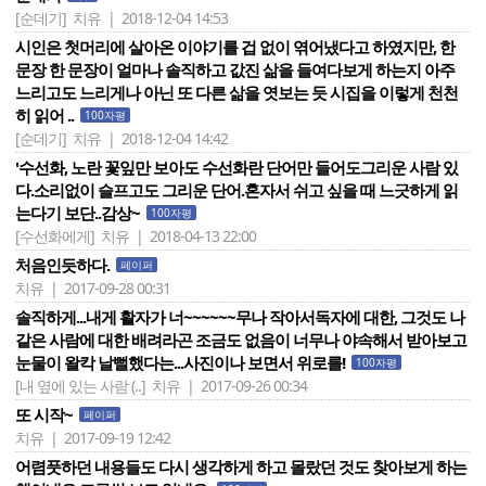
[순데기]
치유 | 2018-12-04 14:53
시인은 첫머리에 살아온 이야기를 겁 없이 엮어냈다고 하였지만, 한
문장 한 문장이 얼마나 솔직하고 값진 삶을 들여다보게 하는지 아주
느리고도 느리게나 아닌 또 다른 삶을 엿보는 듯 시집을 이렇게 천천
히 읽어 ..
100자평
[순데기]
치유 | 2018-12-04 14:42
'수선화, 노란 꽃잎만 보아도 수선화란 단어만 들어도그리운 사람 있
다.소리없이 슬프고도 그리운 단어.혼자서 쉬고 싶을 때 느긋하게 읽
는다기 보단..감상~
100자평
[수선화에게]
치유 | 2018-04-13 22:00
처음인듯하다.
페이퍼
치유 | 2017-09-28 00:31
솔직하게...내게 활자가 너~~~~~~무나 작아서독자에 대한, 그것도 나
같은 사람에 대한 배려라곤 조금도 없음이 너무나 야속해서 받아보고
눈물이 왈칵 날뻘했다는...사진이나 보면서 위로를!
100자평
[내 옆에 있는 사람 (..]
치유 | 2017-09-26 00:34
또 시작~
페이퍼
치유 | 2017-09-19 12:42
어렴풋하던 내용들도 다시 생각하게 하고 몰랐던 것도 찾아보게 하는