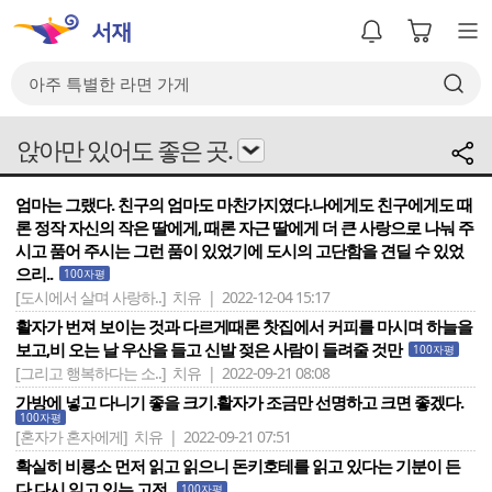
앉아만 있어도 좋은 곳.
엄마는 그랬다. 친구의 엄마도 마찬가지였다.나에게도 친구에게도 때
론 정작 자신의 작은 딸에게, 때론 자근 딸에게 더 큰 사랑으로 나눠 주
시고 품어 주시는 그런 품이 있었기에 도시의 고단함을 견딜 수 있었
으리..
100자평
[도시에서 살며 사랑하..]
치유 | 2022-12-04 15:17
활자가 번져 보이는 것과 다르게때론 찻집에서 커피를 마시며 하늘을
보고,비 오는 날 우산을 들고 신발 젖은 사람이 들려줄 것만
100자평
[그리고 행복하다는 소..]
치유 | 2022-09-21 08:08
가방에 넣고 다니기 좋을 크기.활자가 조금만 선명하고 크면 좋겠다.
100자평
[혼자가 혼자에게]
치유 | 2022-09-21 07:51
확실히 비룡소 먼저 읽고 읽으니 돈키호테를 읽고 있다는 기분이 든
다.다시 읽고 있는 고전.
100자평