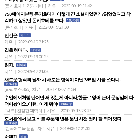
[돈키호테 1~2 (리커버..]
치유 | 2022-09-19 21:42
750페이지분량.돈키호테가 이렇게 긴 소설이었던가?읽었었다고 착
각하고 살았던 돈키호테를 보다.
100자평
[돈키호테]
치유 | 2022-09-19 21:39
인간은
페이퍼
치유 | 2022-09-19 21:25
길을 헤매다.
페이퍼
치유 | 2022-09-19 00:25
읽자.
페이퍼
치유 | 2022-09-17 21:08
새로운 형식의 날짜 시.새로운 형식이 아닌 365일 시를 쓰다니..
100자평
[파피루스 365]
치유 | 2021-10-07 21:34
수업에서처럼 단어만 써 있는게 아니라,한글로 영어 단어 문장밑에 다
적어놨어요..이런,, 이게 뭐야
100자평
[[세트] 친절한 대학의..]
치유 | 2020-05-13 23:47
도서관에서 보고 바로 주문해 받은 문법 사전.정리 잘 되어 있다.
100자평
[한국어교육 문법 : 자..]
치유 | 2019-08-12 21:33
순데기
리뷰