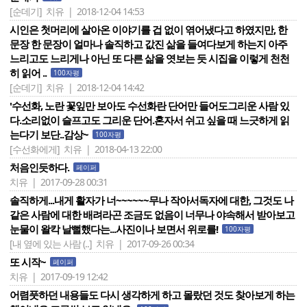
[순데기]
치유 | 2018-12-04 14:53
시인은 첫머리에 살아온 이야기를 겁 없이 엮어냈다고 하였지만, 한
문장 한 문장이 얼마나 솔직하고 값진 삶을 들여다보게 하는지 아주
느리고도 느리게나 아닌 또 다른 삶을 엿보는 듯 시집을 이렇게 천천
히 읽어 ..
100자평
[순데기]
치유 | 2018-12-04 14:42
'수선화, 노란 꽃잎만 보아도 수선화란 단어만 들어도그리운 사람 있
다.소리없이 슬프고도 그리운 단어.혼자서 쉬고 싶을 때 느긋하게 읽
는다기 보단..감상~
100자평
[수선화에게]
치유 | 2018-04-13 22:00
처음인듯하다.
페이퍼
치유 | 2017-09-28 00:31
솔직하게...내게 활자가 너~~~~~~무나 작아서독자에 대한, 그것도 나
같은 사람에 대한 배려라곤 조금도 없음이 너무나 야속해서 받아보고
눈물이 왈칵 날뻘했다는...사진이나 보면서 위로를!
100자평
[내 옆에 있는 사람 (..]
치유 | 2017-09-26 00:34
또 시작~
페이퍼
치유 | 2017-09-19 12:42
어렴풋하던 내용들도 다시 생각하게 하고 몰랐던 것도 찾아보게 하는