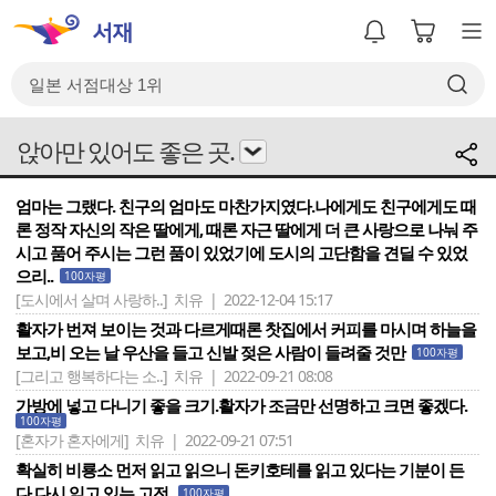
앉아만 있어도 좋은 곳.
엄마는 그랬다. 친구의 엄마도 마찬가지였다.나에게도 친구에게도 때
론 정작 자신의 작은 딸에게, 때론 자근 딸에게 더 큰 사랑으로 나눠 주
시고 품어 주시는 그런 품이 있었기에 도시의 고단함을 견딜 수 있었
으리..
100자평
[도시에서 살며 사랑하..]
치유 | 2022-12-04 15:17
활자가 번져 보이는 것과 다르게때론 찻집에서 커피를 마시며 하늘을
보고,비 오는 날 우산을 들고 신발 젖은 사람이 들려줄 것만
100자평
[그리고 행복하다는 소..]
치유 | 2022-09-21 08:08
가방에 넣고 다니기 좋을 크기.활자가 조금만 선명하고 크면 좋겠다.
100자평
[혼자가 혼자에게]
치유 | 2022-09-21 07:51
확실히 비룡소 먼저 읽고 읽으니 돈키호테를 읽고 있다는 기분이 든
다.다시 읽고 있는 고전.
100자평