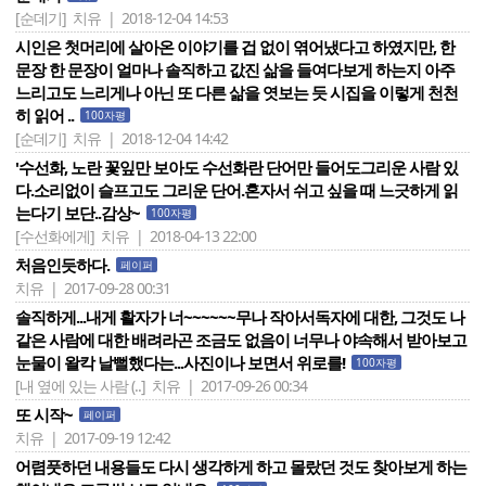
[순데기]
치유 | 2018-12-04 14:53
시인은 첫머리에 살아온 이야기를 겁 없이 엮어냈다고 하였지만, 한
문장 한 문장이 얼마나 솔직하고 값진 삶을 들여다보게 하는지 아주
느리고도 느리게나 아닌 또 다른 삶을 엿보는 듯 시집을 이렇게 천천
히 읽어 ..
100자평
[순데기]
치유 | 2018-12-04 14:42
'수선화, 노란 꽃잎만 보아도 수선화란 단어만 들어도그리운 사람 있
다.소리없이 슬프고도 그리운 단어.혼자서 쉬고 싶을 때 느긋하게 읽
는다기 보단..감상~
100자평
[수선화에게]
치유 | 2018-04-13 22:00
처음인듯하다.
페이퍼
치유 | 2017-09-28 00:31
솔직하게...내게 활자가 너~~~~~~무나 작아서독자에 대한, 그것도 나
같은 사람에 대한 배려라곤 조금도 없음이 너무나 야속해서 받아보고
눈물이 왈칵 날뻘했다는...사진이나 보면서 위로를!
100자평
[내 옆에 있는 사람 (..]
치유 | 2017-09-26 00:34
또 시작~
페이퍼
치유 | 2017-09-19 12:42
어렴풋하던 내용들도 다시 생각하게 하고 몰랐던 것도 찾아보게 하는