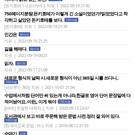
[돈키호테 1~2 (리커버..]
치유 | 2022-09-19 21:42
750페이지분량.돈키호테가 이렇게 긴 소설이었던가?읽었었다고 착
각하고 살았던 돈키호테를 보다.
100자평
[돈키호테]
치유 | 2022-09-19 21:39
인간은
페이퍼
치유 | 2022-09-19 21:25
길을 헤매다.
페이퍼
치유 | 2022-09-19 00:25
읽자.
페이퍼
치유 | 2022-09-17 21:08
새로운 형식의 날짜 시.새로운 형식이 아닌 365일 시를 쓰다니..
100자평
[파피루스 365]
치유 | 2021-10-07 21:34
수업에서처럼 단어만 써 있는게 아니라,한글로 영어 단어 문장밑에 다
적어놨어요..이런,, 이게 뭐야
100자평
[[세트] 친절한 대학의..]
치유 | 2020-05-13 23:47
도서관에서 보고 바로 주문해 받은 문법 사전.정리 잘 되어 있다.
100자평
[한국어교육 문법 : 자..]
치유 | 2019-08-12 21:33
순데기
리뷰